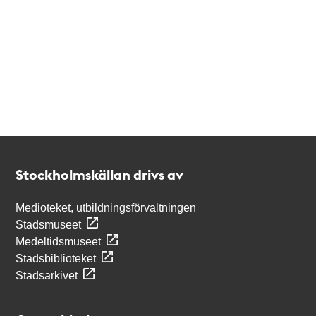
Kontakt
Stockholmskällan
Stockholmskällan drivs av
Medioteket, utbildningsförvaltningen
Stadsmuseet
Medeltidsmuseet
Stadsbiblioteket
Stadsarkivet