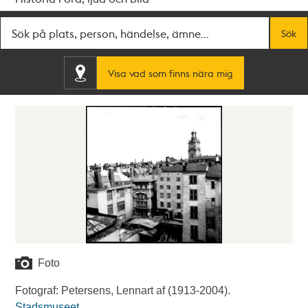
Fritextsök
Sök
Visa vad som finns nära mig
Foto
Fotograf: Petersens, Lennart af (1913-2004).
Stadsmuseet