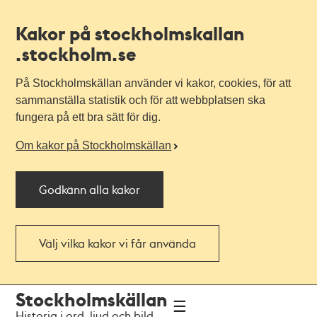
Kakor på stockholmskallan
.stockholm.se
På Stockholmskällan använder vi kakor, cookies, för att
sammanställa statistik och för att webbplatsen ska
fungera på ett bra sätt för dig.
Om kakor på Stockholmskällan
Godkänn alla kakor
Välj vilka kakor vi får använda
Till
Till
Stockholmskällan
navigationen
huvudinnehållet
Historia i ord, ljud och bild