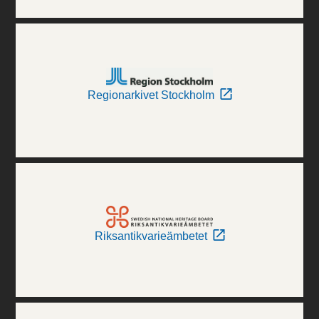
Regionarkivet Stockholm
Riksantikvarieämbetet