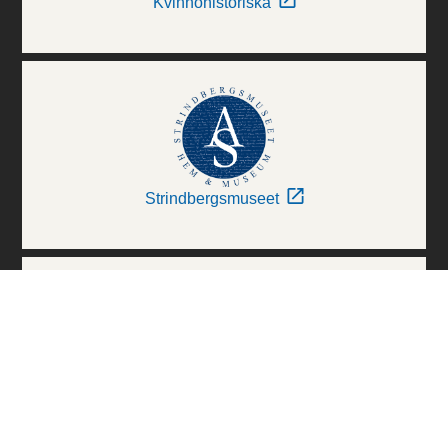
Kvinnohistoriska
Strindbergsmuseet
Thielska Galleriet