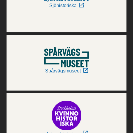
Sjöhistoriska
Spårvägsmuseet