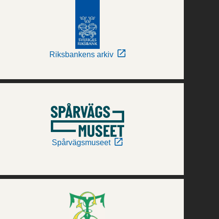
Riksbankens arkiv
Spårvägsmuseet