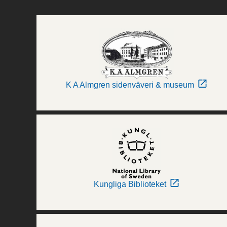
K A Almgren sidenväveri & museum
Kungliga Biblioteket