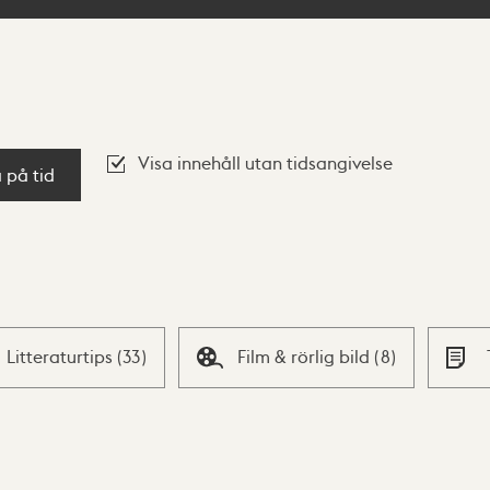
Visa innehåll utan tidsangivelse
a på tid
Litteraturtips
(
33
)
Film & rörlig bild
(
8
)