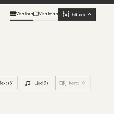
Visa karta
Visa lista
Filtrera
Filtrera
Text
(
8
)
Ljud
(
1
)
Karta
(
0
)