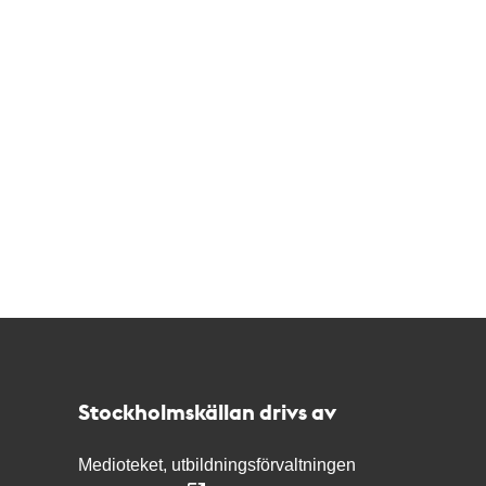
Kontakt
Stockholmskällan
Stockholmskällan drivs av
Medioteket, utbildningsförvaltningen