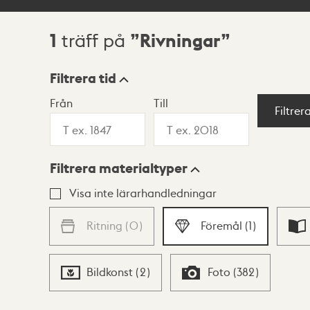
1
Rivningar
träff på
Sökresultat
Filtrera tid
Från
Till
Visningsläge
Filtrer
Filtrera materialtyper
Lista
Karta
Visa inte lärarhandledningar
Ritning
(
0
)
Föremål
(
1
)
Bildkonst
(
2
)
Foto
(
382
)