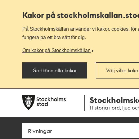
Kakor på stockholmskallan
.st
På Stockholmskällan använder vi kakor, cookies, för a
fungera på ett bra sätt för dig.
Om kakor på Stockholmskällan
Godkänn alla kakor
Välj vilka kak
Till
Till
Stockholmsk
navigationen
huvudinnehållet
Historia i ord, ljud oc
Sök
Fritextsök