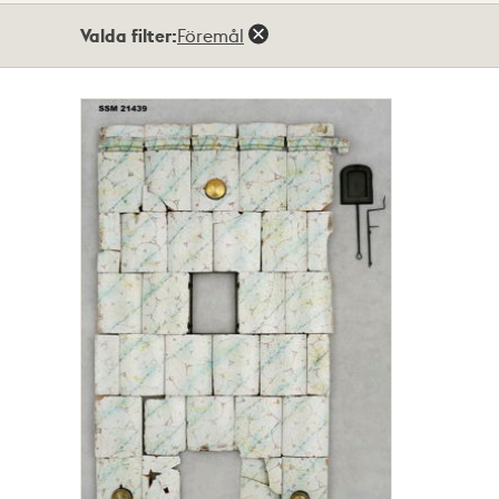
Totalt
Valda filter:
Föremål
1
träffar