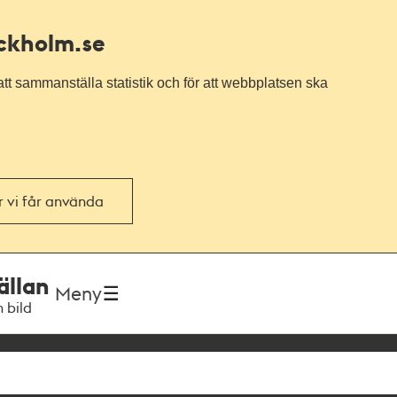
ockholm.se
tt sammanställa statistik och för att webbplatsen ska
or vi får använda
ällan
Meny
h bild