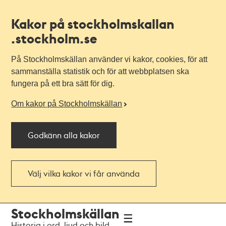
Kakor på stockholmskallan
.stockholm.se
På Stockholmskällan använder vi kakor, cookies, för att
sammanställa statistik och för att webbplatsen ska
fungera på ett bra sätt för dig.
Om kakor på Stockholmskällan
Godkänn alla kakor
Välj vilka kakor vi får använda
Till
Till
Stockholmskällan
navigationen
huvudinnehållet
Historia i ord, ljud och bild