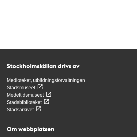
Kontakt
Stockholmskällan
Stockholmskällan drivs av
Medioteket, utbildningsförvaltningen
Stadsmuseet
Medeltidsmuseet
Stadsbiblioteket
Stadsarkivet
Om webbplatsen