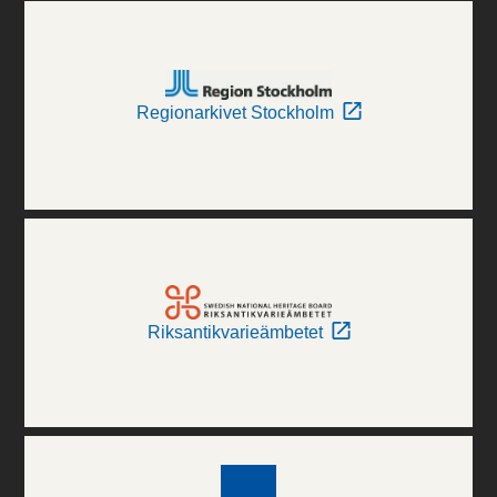
Regionarkivet Stockholm
Riksantikvarieämbetet