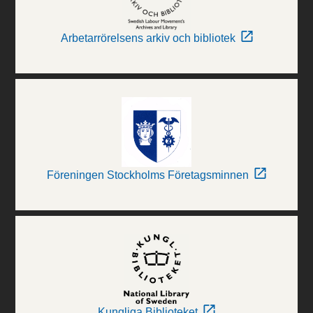
Arbetarrörelsens arkiv och bibliotek
Föreningen Stockholms Företagsminnen
Kungliga Biblioteket