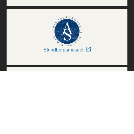
Strindbergsmuseet
Thielska Galleriet