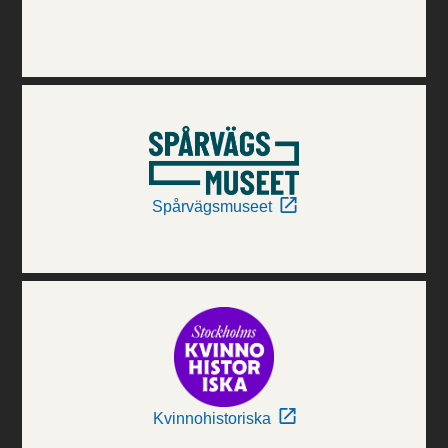
Spårvägsmuseet
Kvinnohistoriska