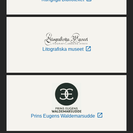
Litografiska museet
Prins Eugens Waldemarsudde