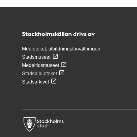
Kontakt
Stockholmskällan
Stockholmskällan drivs av
Medioteket, utbildningsförvaltningen
Stadsmuseet
Medeltidsmuseet
Stadsbiblioteket
Stadsarkivet