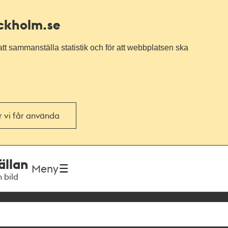
ockholm.se
tt sammanställa statistik och för att webbplatsen ska
or vi får använda
ällan
Meny
h bild