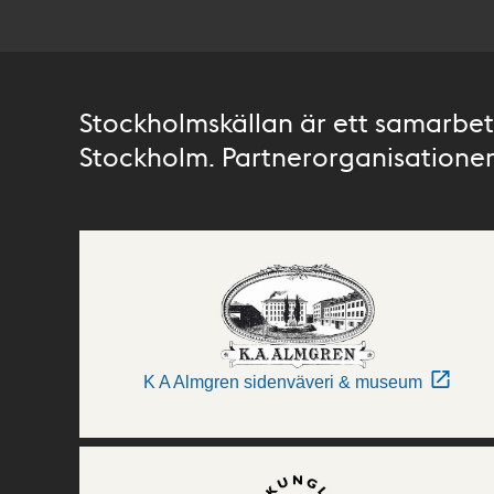
Stockholmskällan är ett samarbete
Stockholm. Partnerorganisationer 
K A Almgren sidenväveri & museum