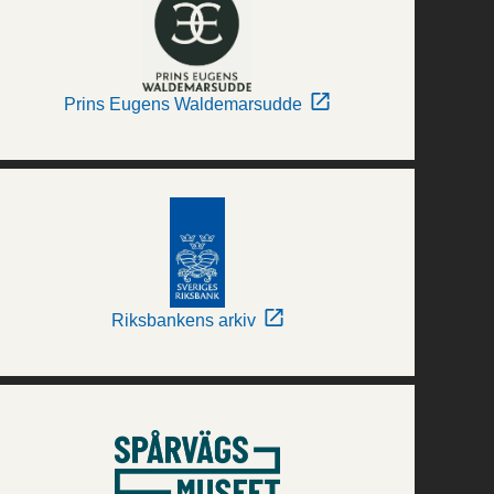
Prins Eugens Waldemarsudde
Riksbankens arkiv