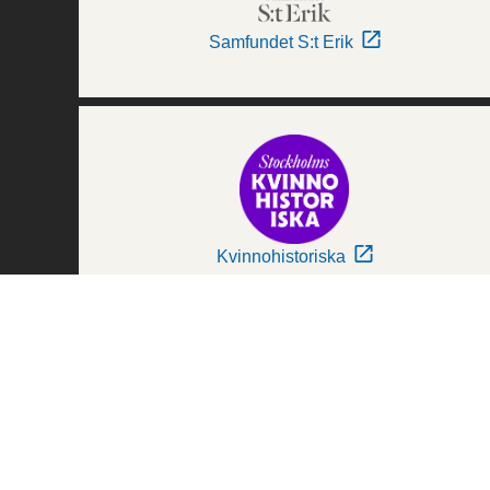
Samfundet S:t Erik
Kvinnohistoriska
Världskulturmuseerna