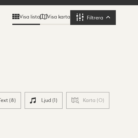
Visa karta
Visa lista
Filtrera
Filtrera
Text
(
8
)
Ljud
(
1
)
Karta
(
0
)