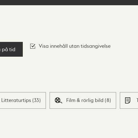
Visa innehåll utan tidsangivelse
a på tid
Litteraturtips
(
33
)
Film & rörlig bild
(
8
)