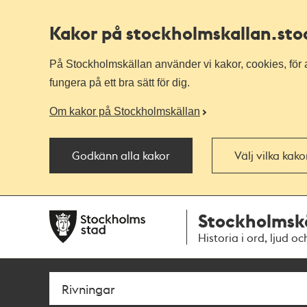
Kakor på stockholmskallan
.st
På Stockholmskällan använder vi kakor, cookies, för a
fungera på ett bra sätt för dig.
Om kakor på Stockholmskällan
Godkänn alla kakor
Välj vilka kak
Till
Till
Stockholmsk
navigationen
huvudinnehållet
Historia i ord, ljud oc
Sök
Fritextsök