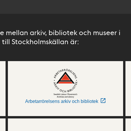
 mellan arkiv, bibliotek och museer i
till Stockholmskällan är:
Arbetarrörelsens arkiv och bibliotek