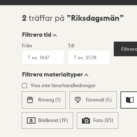
2
Riksdagsmän
träffar på
Sökresultat
Filtrera tid
Från
Till
Visningsläge
Filtrer
Filtrera materialtyper
Lista
Karta
Visa inte lärarhandledningar
Ritning
(
1
)
Föremål
(
5
)
Bildkonst
(
19
)
Foto
(
23
)