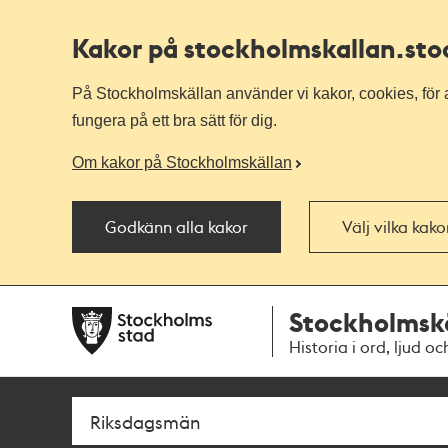
Kakor på stockholmskallan
.st
På Stockholmskällan använder vi kakor, cookies, för a
fungera på ett bra sätt för dig.
Om kakor på Stockholmskällan
Godkänn alla kakor
Välj vilka kak
Till
Till
Stockholmsk
navigationen
huvudinnehållet
Historia i ord, ljud oc
Sök
Fritextsök