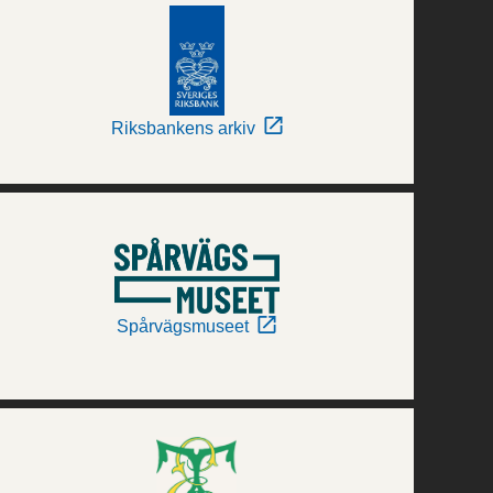
Riksbankens arkiv
Spårvägsmuseet