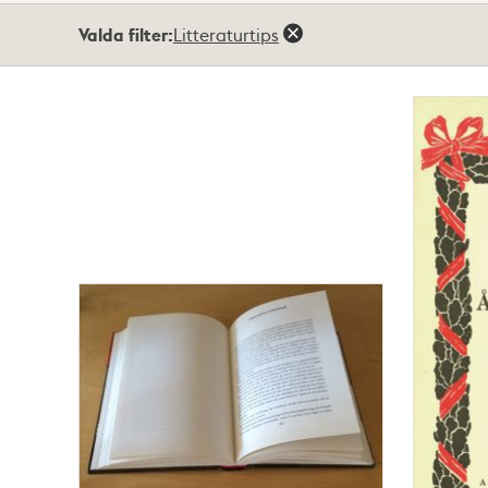
Totalt
Valda filter:
Litteraturtips
2
träffar