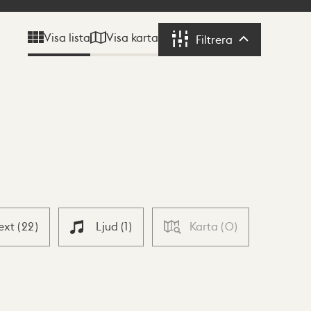
Visa karta
Visa lista
Filtrera
Filtrera
ext
(
22
)
Ljud
(
1
)
Karta
(
0
)