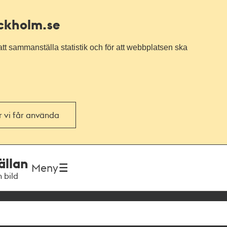
ockholm.se
tt sammanställa statistik och för att webbplatsen ska
or vi får använda
ällan
Meny
h bild