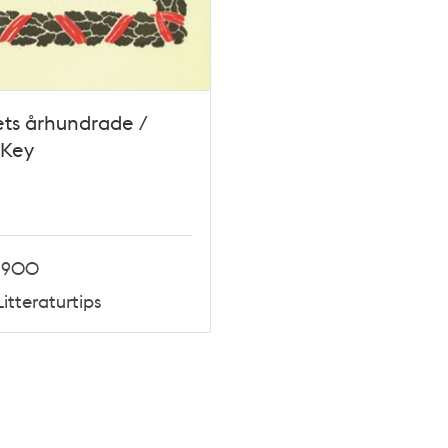
ts århundrade /
 Key
1900
Litteraturtips