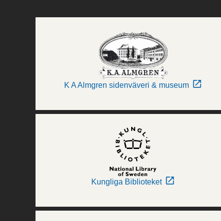
K A Almgren sidenväveri & museum
Kungliga Biblioteket