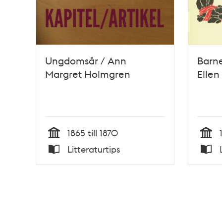
Ungdomsår / Ann
Barne
Margret Holmgren
Ellen
1865 till 1870
Tid
Tid
Litteraturtips
Typ
Typ