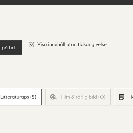
Visa innehåll utan tidsangivelse
a på tid
Litteraturtips
(
2
)
Film & rörlig bild
(
0
)
T