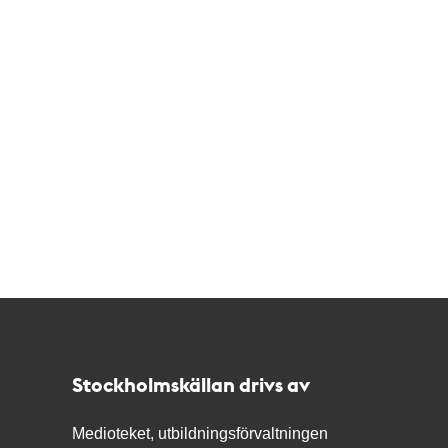
Kontakt
Stockholmskällan
Stockholmskällan drivs av
Medioteket, utbildningsförvaltningen