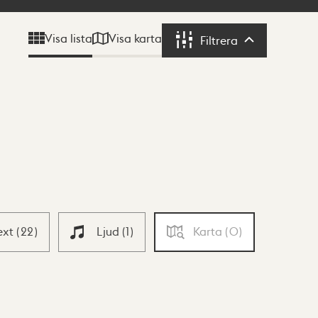
Visa karta
Visa lista
Filtrera
Filtrera
ext
(
22
)
Ljud
(
1
)
Karta
(
0
)