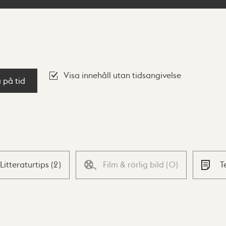
Visa innehåll utan tidsangivelse
a på tid
Litteraturtips
(
2
)
Film & rörlig bild
(
0
)
T