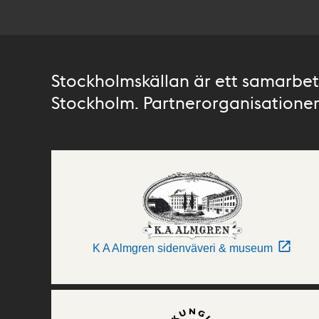
Stockholmskällan är ett samarbete
Stockholm. Partnerorganisationer 
K A Almgren sidenväveri & museum