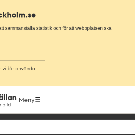
ockholm.se
tt sammanställa statistik och för att webbplatsen ska
or vi får använda
ällan
Meny
h bild