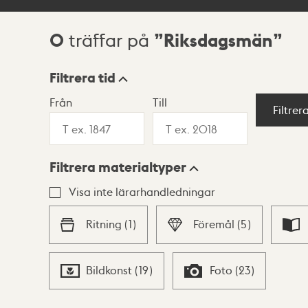
0
Riksdagsmän
träffar på
Sökresultat
Filtrera tid
Från
Till
Visningsläge
Filtrer
Filtrera materialtyper
Lista
Karta
Visa inte lärarhandledningar
Ritning
(
1
)
Föremål
(
5
)
Bildkonst
(
19
)
Foto
(
23
)