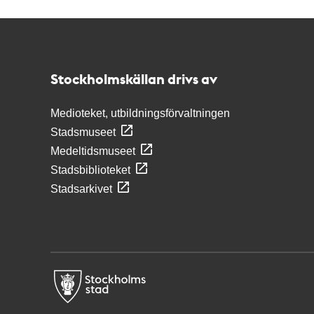
Kontakt
Stockholmskällan
Stockholmskällan drivs av
Medioteket, utbildningsförvaltningen
Stadsmuseet
Medeltidsmuseet
Stadsbiblioteket
Stadsarkivet