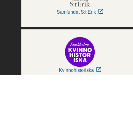
Samfundet S:t Erik
Kvinnohistoriska
Världskulturmuseerna