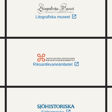
Litografiska museet
Riksantikvarieämbetet