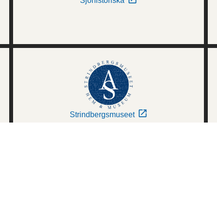
Sjöhistoriska
Strindbergsmuseet