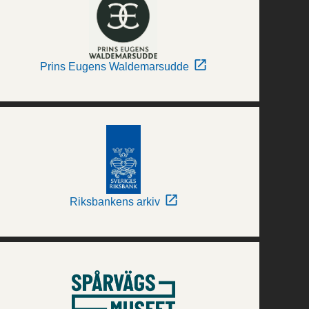
Prins Eugens Waldemarsudde
Riksbankens arkiv