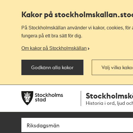
Kakor på stockholmskallan
.st
På Stockholmskällan använder vi kakor, cookies, för a
fungera på ett bra sätt för dig.
Om kakor på Stockholmskällan
Godkänn alla kakor
Välj vilka kak
Till
Till
Stockholmsk
navigationen
huvudinnehållet
Historia i ord, ljud oc
Sök
Fritextsök