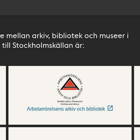
 mellan arkiv, bibliotek och museer i
till Stockholmskällan är:
Arbetarrörelsens arkiv och bibliotek