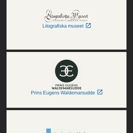
Litografiska museet
Prins Eugens Waldemarsudde