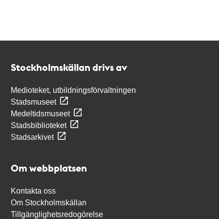
Kontakt
Stockholmskällan
Stockholmskällan drivs av
Medioteket, utbildningsförvaltningen
Stadsmuseet
Medeltidsmuseet
Stadsbiblioteket
Stadsarkivet
Om webbplatsen
Kontakta oss
Om Stockholmskällan
Tillgänglighetsredogörelse