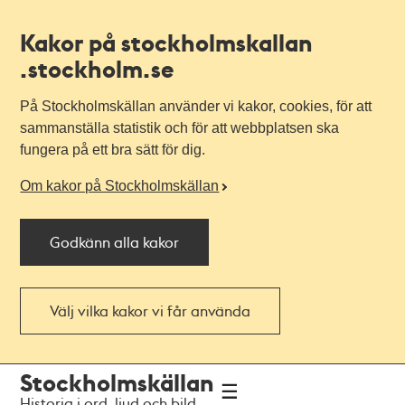
Kakor på stockholmskallan
.stockholm.se
På Stockholmskällan använder vi kakor, cookies, för att
sammanställa statistik och för att webbplatsen ska
fungera på ett bra sätt för dig.
Om kakor på Stockholmskällan
Godkänn alla kakor
Välj vilka kakor vi får använda
Till
Till
Stockholmskällan
navigationen
huvudinnehållet
Historia i ord, ljud och bild