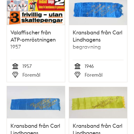
Valaffischer från
Kransband från Carl
ATP-omröstningen
Lindhagens
1957
begravning
1957
1946
Tid
Tid
Föremål
Föremål
Typ
Typ
Kransband från Carl
Kransband från Carl
Lindhagens
Lindhagens