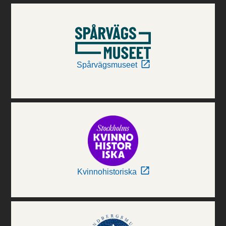
Spårvägsmuseet
Kvinnohistoriska