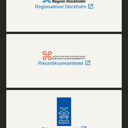
Regionarkivet Stockholm
Riksantikvarieämbetet