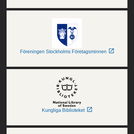
Föreningen Stockholms Företagsminnen
Kungliga Biblioteket