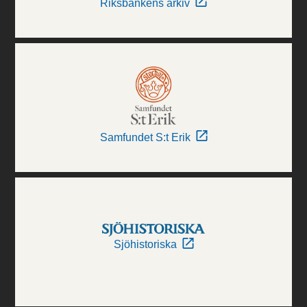
Riksbankens arkiv
Samfundet S:t Erik
Sjöhistoriska