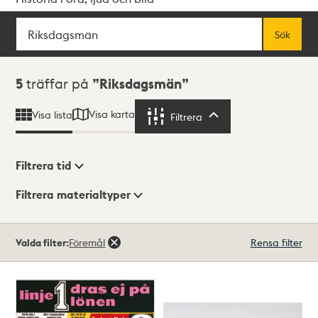
Sök
Fritextsök
Sök
Sökresultat
5
träffar på
Riksdagsmän
Visa karta
Visa lista
Filtrera
Filtrera
Filtrera tid
Filtrera materialtyper
Visningsläge
Totalt
Valda filter:
Föremål
Rensa filter
5
träffar
Lista
Karta