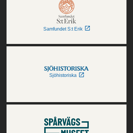
Samfundet S:t Erik
Sjöhistoriska