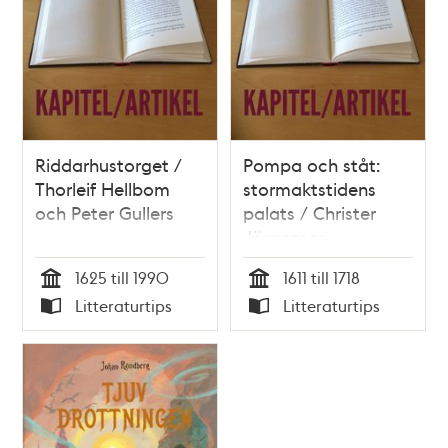
Riddarhustorget /
Pompa och ståt:
Thorleif Hellbom
stormaktstidens
och Peter Gullers
palats / Christer
Jörgensen
1625 till 1990
1611 till 1718
Tid
Tid
Litteraturtips
Litteraturtips
Typ
Typ