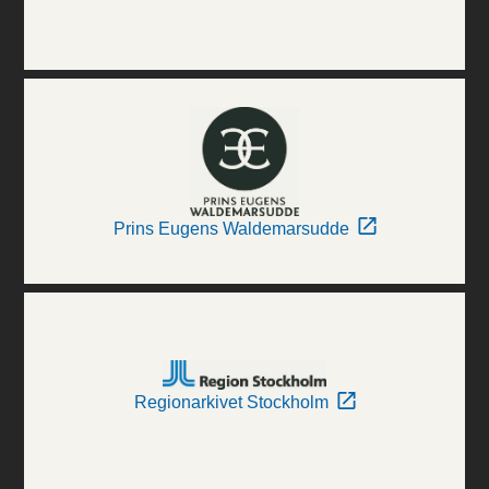
Prins Eugens Waldemarsudde
Regionarkivet Stockholm