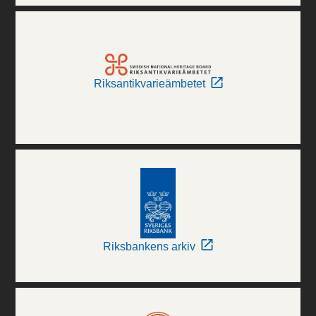
Riksantikvarieämbetet
Riksbankens arkiv