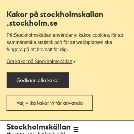
Kakor på stockholmskallan
.stockholm.se
På Stockholmskällan använder vi kakor, cookies, för att
sammanställa statistik och för att webbplatsen ska
fungera på ett bra sätt för dig.
Om kakor på Stockholmskällan
Godkänn alla kakor
Välj vilka kakor vi får använda
Till
Till
Stockholmskällan
navigationen
huvudinnehållet
Historia i ord, ljud och bild