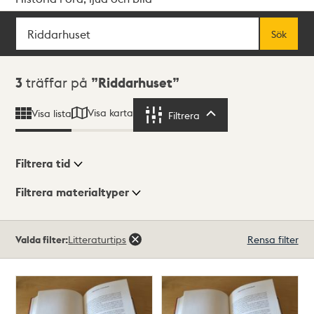
Sök
Fritextsök
Sök
Sökresultat
3
träffar på
Riddarhuset
Visa karta
Visa lista
Filtrera
Filtrera
Filtrera tid
Filtrera materialtyper
Visningsläge
Totalt
Valda filter:
Litteraturtips
Rensa filter
3
träffar
Lista
Karta