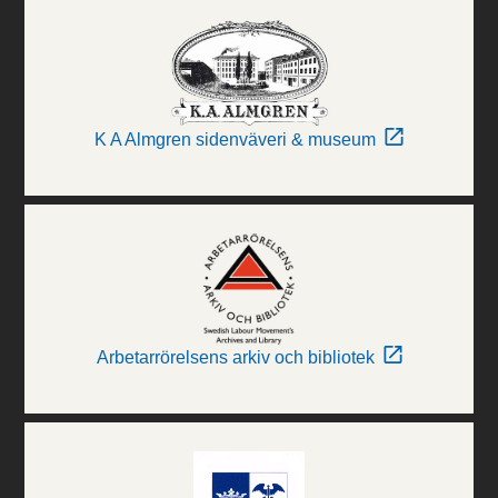
K A Almgren sidenväveri & museum
Arbetarrörelsens arkiv och bibliotek