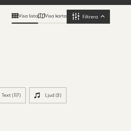
Visa karta
Visa lista
Filtrera
Filtrera
Text
(
117
)
Ljud
(
2
)