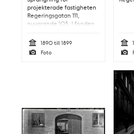
projekterade fastigheten
Regeringsgatan 111,
nuvarande 105. I fonden
ligger Johannesgatans
gårdsfasader
1890 till 1899
Tid
Tid
Foto
Typ
Typ