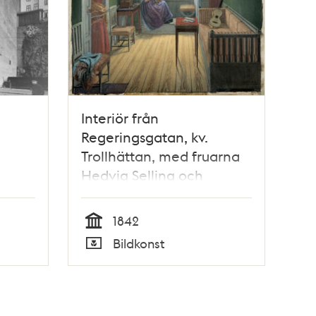
Interiör från
Regeringsgatan, kv.
Trollhättan, med fruarna
Hedvig Selling och
Mathilda Köhler
1842
Tid
Bildkonst
Typ