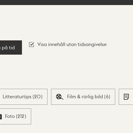
Visa innehåll utan tidsangivelse
a på tid
Litteraturtips
(
20
)
Film & rörlig bild
(
6
)
Foto
(
212
)