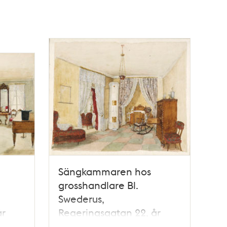
Sängkammaren hos
grosshandlare Bl.
Swederus,
år
Regeringsgatan 22, år
1855