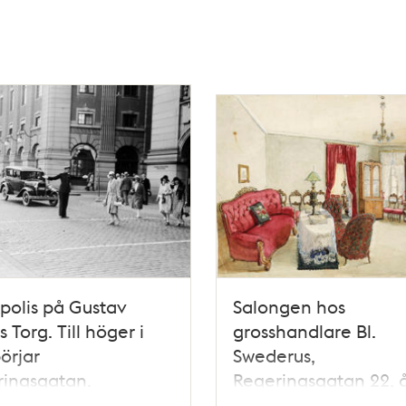
kpolis på Gustav
Salongen hos
 Torg. Till höger i
grosshandlare Bl.
börjar
Swederus,
ringsgatan.
Regeringsgatan 22, 
1855