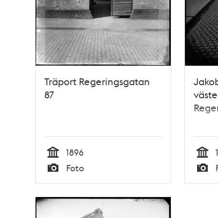
Träport Regeringsgatan
Jako
87
väste
Rege
1896
Tid
Tid
Foto
Typ
Typ