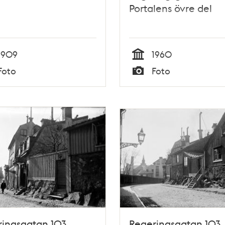
Portalens övre del
1909
1960
Tid
Foto
Foto
Typ
ringsgatan 103
Regeringsgatan 103