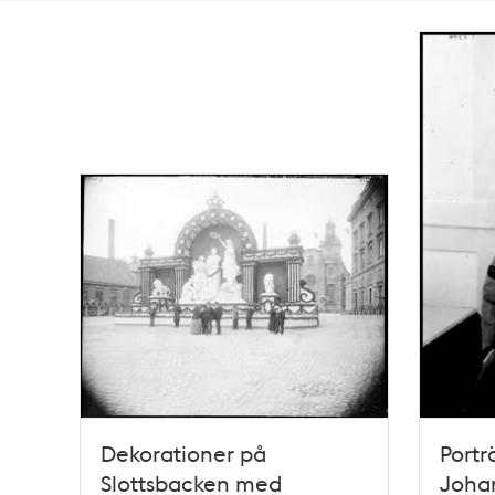
Totalt
528
träffar
Dekorationer på
Portr
Slottsbacken med
Joha