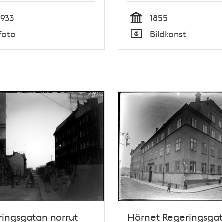
1933
1855
Tid
Foto
Bildkonst
Typ
ingsgatan norrut
Hörnet Regeringsgat