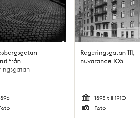
bsbergsgatan
Regeringsgatan 111,
rut från
nuvarande 105
ringsgatan
1896
1895 till 1910
Tid
Foto
Foto
Typ