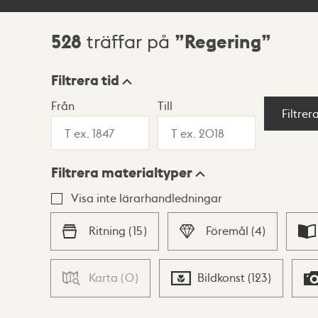
528
Regering
träffar på
Sökresultat
Filtrera tid
Från
Till
Visningsläge
Filtrer
Filtrera materialtyper
Lista
Karta
Visa inte lärarhandledningar
Ritning
(
15
)
Föremål
(
4
)
Karta
(
0
)
Bildkonst
(
123
)