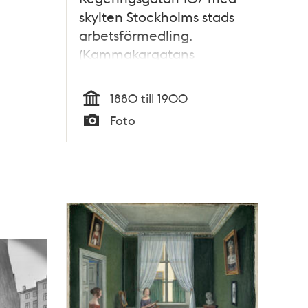
skylten Stockholms stads
arbetsförmedling.
(Kammakargatans
trappor till höger)
1880 till 1900
Tid
Foto
Typ