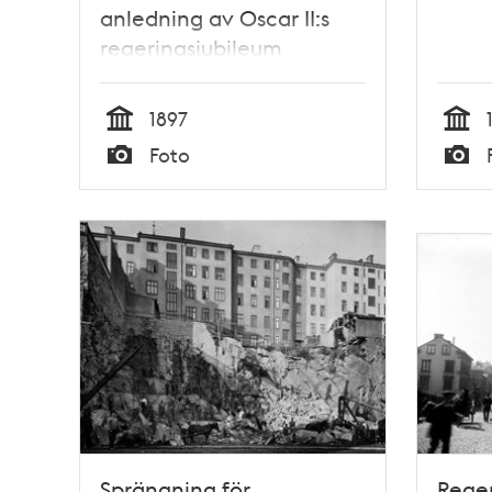
anledning av Oscar II:s
regeringsjubileum
1897
Tid
Tid
Foto
Typ
Typ
Sprängning för
Rege