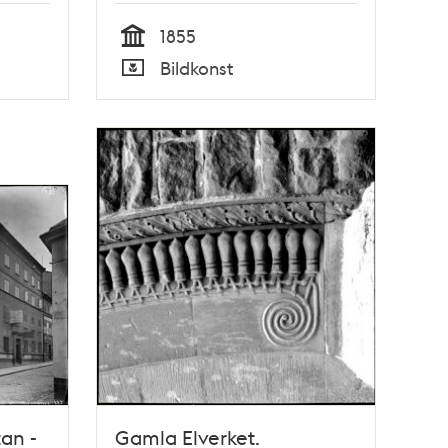
1855
Tid
Bildkonst
Typ
an -
Gamla Elverket.