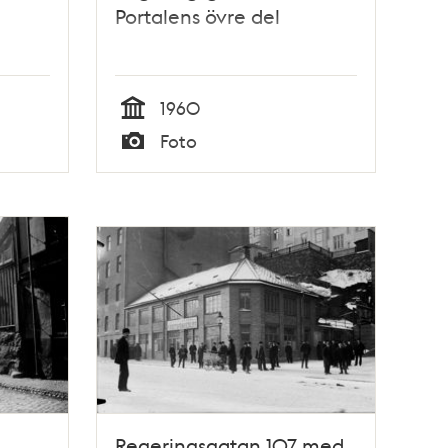
Portalens övre del
1960
Tid
Foto
Typ
Regeringsgatan 107 med