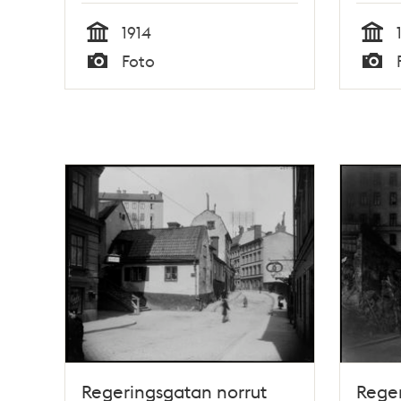
1914
Tid
Tid
Foto
Typ
Typ
Regeringsgatan norrut
Reger