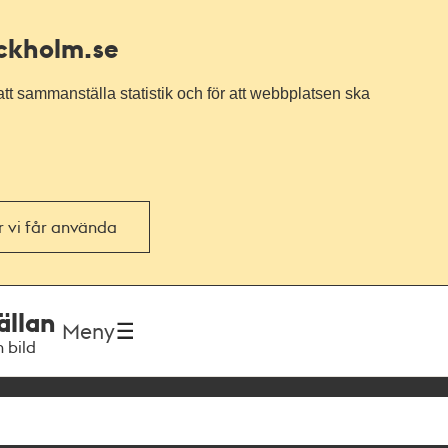
ockholm.se
tt sammanställa statistik och för att webbplatsen ska
or vi får använda
ällan
Meny
h bild