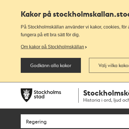
Kakor på stockholmskallan
.st
På Stockholmskällan använder vi kakor, cookies, för a
fungera på ett bra sätt för dig.
Om kakor på Stockholmskällan
Godkänn alla kakor
Välj vilka kak
Till
Till
Stockholmsk
navigationen
huvudinnehållet
Historia i ord, ljud oc
Sök
Fritextsök