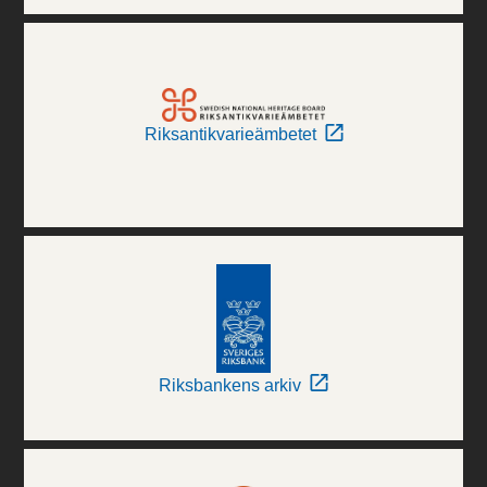
Riksantikvarieämbetet
Riksbankens arkiv