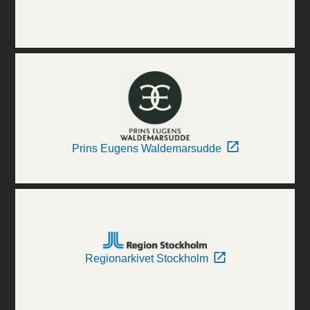
Prins Eugens Waldemarsudde
Regionarkivet Stockholm