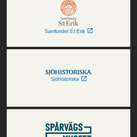
Samfundet S:t Erik
Sjöhistoriska