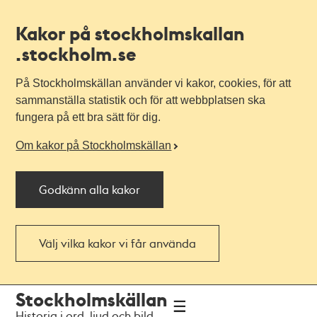
Kakor på stockholmskallan
.stockholm.se
På Stockholmskällan använder vi kakor, cookies, för att
sammanställa statistik och för att webbplatsen ska
fungera på ett bra sätt för dig.
Om kakor på Stockholmskällan
Godkänn alla kakor
Välj vilka kakor vi får använda
Till
Till
Stockholmskällan
navigationen
huvudinnehållet
Historia i ord, ljud och bild