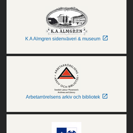
K A Almgren sidenväveri & museum
Arbetarrörelsens arkiv och bibliotek