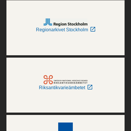
Regionarkivet Stockholm
Riksantikvarieämbetet