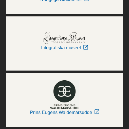
Litografiska museet
Prins Eugens Waldemarsudde