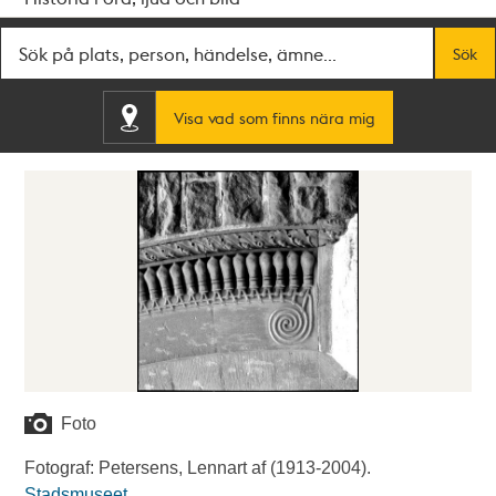
Fritextsök
Sök
Visa vad som finns nära mig
Foto
Fotograf: Petersens, Lennart af (1913-2004).
Stadsmuseet