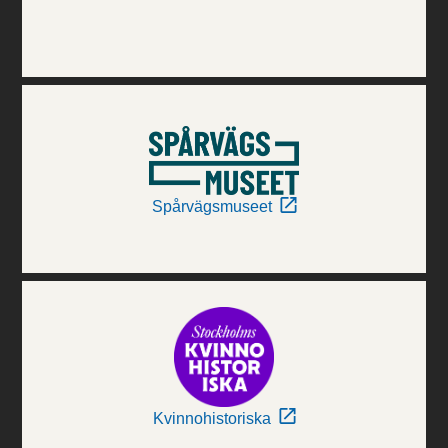
Spårvägsmuseet
Kvinnohistoriska