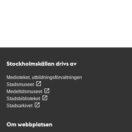
Kontakt
Stockholmskällan
Stockholmskällan drivs av
Medioteket, utbildningsförvaltningen
Stadsmuseet
Medeltidsmuseet
Stadsbiblioteket
Stadsarkivet
Om webbplatsen