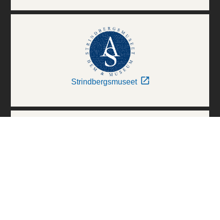
Strindbergsmuseet
Thielska Galleriet