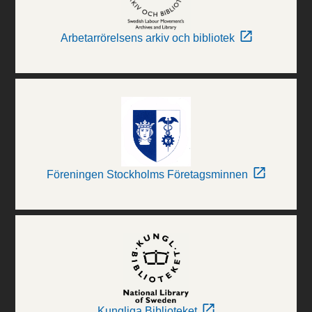
Arbetarrörelsens arkiv och bibliotek
Föreningen Stockholms Företagsminnen
Kungliga Biblioteket