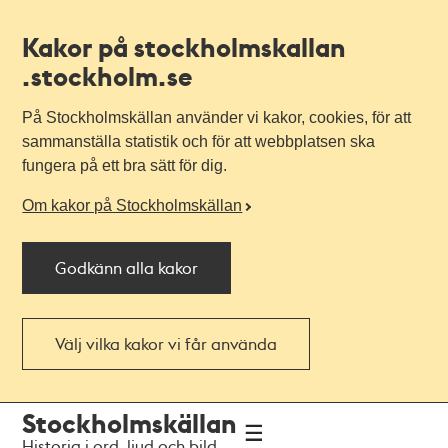
Kakor på stockholmskallan
.stockholm.se
På Stockholmskällan använder vi kakor, cookies, för att
sammanställa statistik och för att webbplatsen ska
fungera på ett bra sätt för dig.
Om kakor på Stockholmskällan
Godkänn alla kakor
Välj vilka kakor vi får använda
Till
Till
Stockholmskällan
navigationen
huvudinnehållet
Historia i ord, ljud och bild