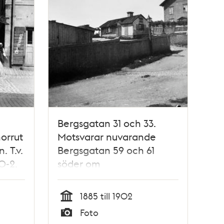
Bergsgatan 31 och 33.
orrut
Motsvarar nuvarande
 T.v.
Bergsgatan 59 och 61
0-2.
söder om
der
Kronobergsparken
an
1885 till 1902
Tid
Foto