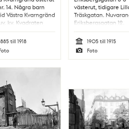
nr. 14. Några barn
västerut, tidigare Lill
vid Västra Kvarngränd
Träskgatan. Nuvara
uv. kv. Kvadraten
Eriksbergsgatan 12.
vid Allhelgonagatan
Bostadshuset i fond
 om Älvsborgsgatan
ligger vid Regerings
1885 till 1918
1905 till 1915
111, kv. Hägerberget
Tid
Foto
Foto
Typ