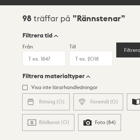
98
Rännstenar
träffar på
Sökresultat
Filtrera tid
Från
Till
Visningsläge
Filtrer
Filtrera materialtyper
Lista
Karta
Visa inte lärarhandledningar
Ritning
(
0
)
Föremål
(
0
)
Bildkonst
(
0
)
Foto
(
84
)