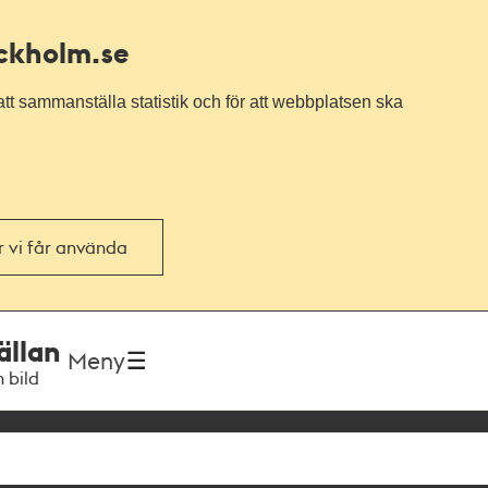
ockholm.se
tt sammanställa statistik och för att webbplatsen ska
or vi får använda
ällan
Meny
h bild