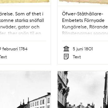
relse. Som af thet i
Öfwer-Ståthållare-
komne starka snöfall
Embetets Förnyade
rwäder, gator och
Kungörelse, Rörande
er, ther snön til en
Ränstenarnes sopan
nhet samlat sig ...
och sköljande under
kholm then 9
warmare årstiden. G
9 februari 1784
5 juni 1801
arii 1784.
Stockholm den 5 Jun
Tid
Text
Text
1801.
Typ