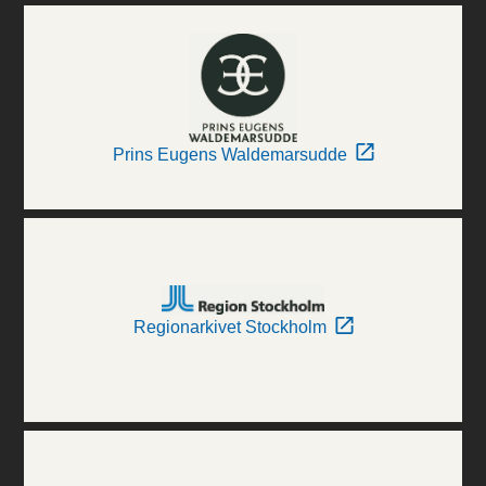
Prins Eugens Waldemarsudde
Regionarkivet Stockholm