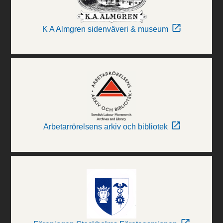
K A Almgren sidenväveri & museum
Arbetarrörelsens arkiv och bibliotek