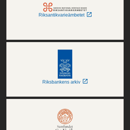
Riksantikvarieämbetet
Riksbankens arkiv