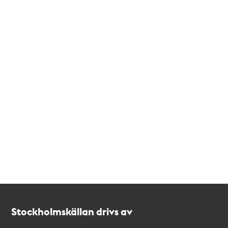
Kontakt
Stockholmskällan
Stockholmskällan drivs av