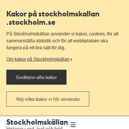
Kakor på stockholmskallan
.stockholm.se
På Stockholmskällan använder vi kakor, cookies, för att
sammanställa statistik och för att webbplatsen ska
fungera på ett bra sätt för dig.
Om kakor på Stockholmskällan
Godkänn alla kakor
Välj vilka kakor vi får använda
Till
Till
Stockholmskällan
navigationen
huvudinnehållet
Historia i ord, ljud och bild