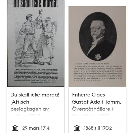
Du skall icke mörda!
Friherre Claes
[Affisch
Gustaf Adolf Tamm.
beslagtagen av
Överståthållare i
polisen 1914]
Stockholm 1888-
1902
29 mars 1914
1888 till 1902