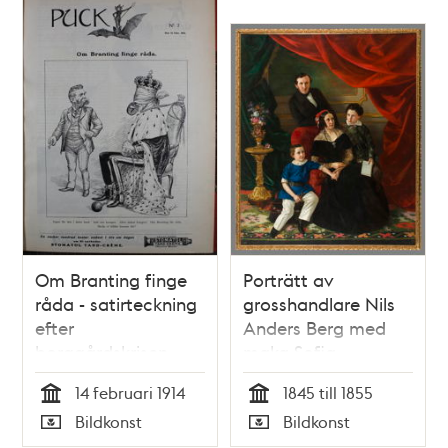
Om Branting finge
Porträtt av
råda - satirteckning
grosshandlare Nils
efter
Anders Berg med
borggårdskrisen
maka Sofia
Petronella Unonius
14 februari 1914
1845 till 1855
och sönerna Emil
Tid
Tid
Bildkonst
Bildkonst
och Nils.
Typ
Typ