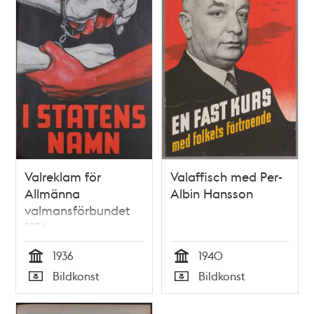
Valreklam för
Valaffisch med Per-
Allmänna
Albin Hansson
valmansförbundet
1936
1936
1940
Tid
Tid
Bildkonst
Bildkonst
Typ
Typ