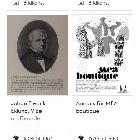
Tid
Tid
Bildkonst
Bildkonst
Typ
Typ
Johan Fredrik
Annons för MEA
Eklund. Vice
boutique
ordförande i
stadsfullmäktige
1863-1874
1802 till 1883
1970 till 1980