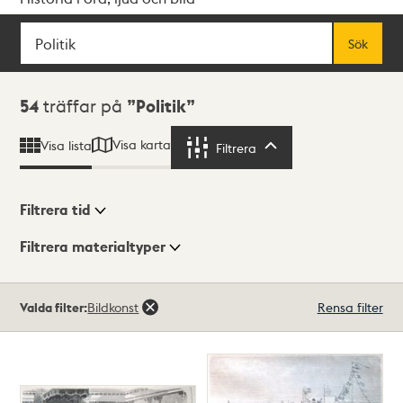
Sök
Fritextsök
Sök
Sökresultat
54
träffar på
Politik
Visa karta
Visa lista
Filtrera
Filtrera
Filtrera tid
Filtrera materialtyper
Visningsläge
Totalt
Valda filter:
Bildkonst
Rensa filter
54
träffar
Lista
Karta