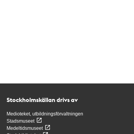
Kontakt
Stockholmskällan
Stockholmskällan drivs av
Medioteket, utbildningsförvaltningen
Stadsmuseet
Medeltidsmuseet