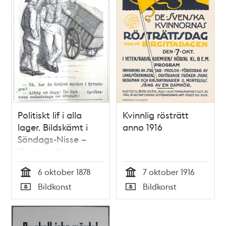
Politiskt lif i alla
Kvinnlig rösträtt
lager. Bildskämt i
anno 1916
Söndags-Nisse –
Illustreradt
Veckoblad för
6 oktober 1878
7 oktober 1916
Skämt, Humor och
Tid
Tid
Bildkonst
Bildkonst
Satir, nr 40, den 6
Typ
Typ
oktober 1878