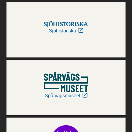
Sjöhistoriska
Spårvägsmuseet