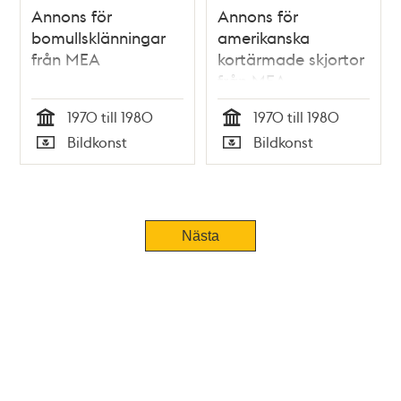
Annons för
Annons för
bomullsklänningar
amerikanska
från MEA
kortärmade skjortor
från MEA
1970 till 1980
1970 till 1980
Tid
Tid
Bildkonst
Bildkonst
Typ
Typ
Tidigare
Nästa