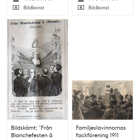
Tid
Tid
Bildkonst
Bildkonst
Typ
Typ
Bildskämt: "Från
Familjeslavinnornas
Blanchefesten å
fackförening 1911