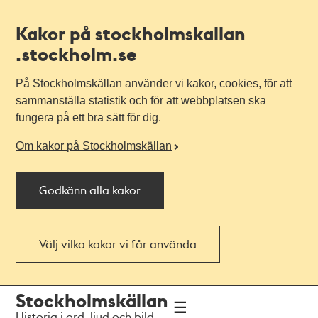
Kakor på stockholmskallan
.stockholm.se
På Stockholmskällan använder vi kakor, cookies, för att
sammanställa statistik och för att webbplatsen ska
fungera på ett bra sätt för dig.
Om kakor på Stockholmskällan
Godkänn alla kakor
Välj vilka kakor vi får använda
Till
Till
Stockholmskällan
navigationen
huvudinnehållet
Historia i ord, ljud och bild