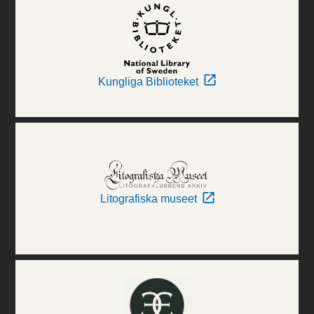
Kungliga Biblioteket
Litografiska museet