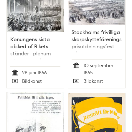
Stockholms frivilliga
Konungens sista
skarpskytteförenings
afsked af Rikets
prisutdelningsfest
ständer i plenum
på
plenorium på
Ladugårdsgärdet
10 september
Rikssalen den 22 juni
den 10 september
Tid
22 juni 1866
1865
1866. Litografisk bild
1865.
Tid
Bildkonst
Bildkonst
Ny Illustrerad
Originalteckning af
Typ
Typ
Tidning, nr 27 den 7
F. G. Nordman.
juli 1866
Litografi i Illustrerad
Tidning, nr 37 den 16
september 1865.