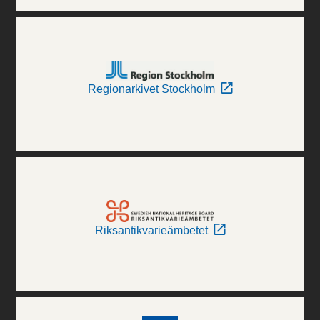
Regionarkivet Stockholm
Riksantikvarieämbetet