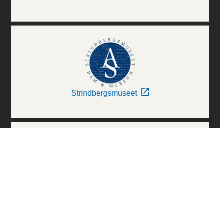
Strindbergsmuseet
Thielska Galleriet