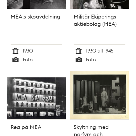
MEA:s skoavdelning
Militär Ekiperings
aktiebolag (MEA)
1930
1930 till 1945
Tid
Tid
Foto
Foto
Typ
Typ
Rea på MEA
Skyltning med
parfym och