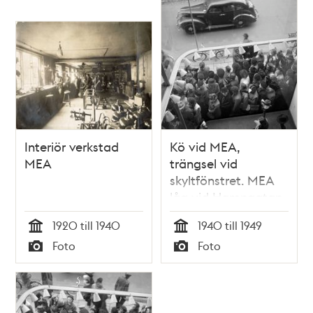
Interiör verkstad
Kö vid MEA,
MEA
trängsel vid
skyltfönstret. MEA
låg vid Hamngatan
3 mellan 1883 och
1920 till 1940
1940 till 1949
1985
Tid
Tid
Foto
Foto
Typ
Typ