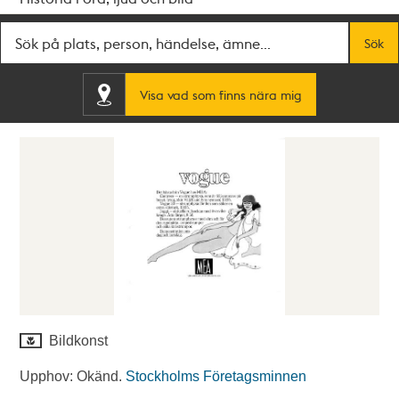
Fritextsök
Sök
Visa vad som finns nära mig
Bildkonst
Upphov: Okänd.
Stockholms Företagsminnen