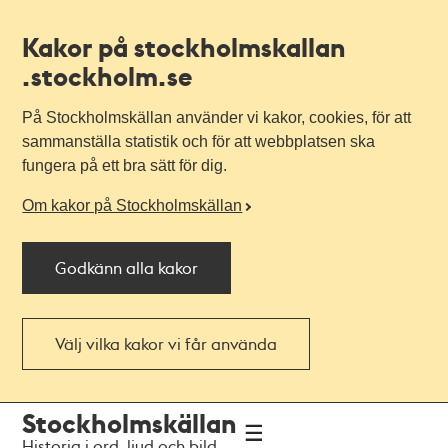
Kakor på stockholmskallan
.stockholm.se
På Stockholmskällan använder vi kakor, cookies, för att
sammanställa statistik och för att webbplatsen ska
fungera på ett bra sätt för dig.
Om kakor på Stockholmskällan
Godkänn alla kakor
Välj vilka kakor vi får använda
Till
Till
Stockholmskällan
navigationen
huvudinnehållet
Historia i ord, ljud och bild