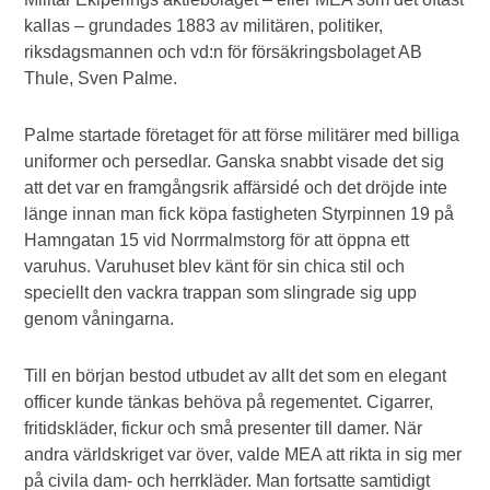
kallas – grundades 1883 av militären, politiker,
riksdagsmannen och vd:n för försäkringsbolaget AB
Thule, Sven Palme.
Palme startade företaget för att förse militärer med billiga
uniformer och persedlar. Ganska snabbt visade det sig
att det var en framgångsrik affärsidé och det dröjde inte
länge innan man fick köpa fastigheten Styrpinnen 19 på
Hamngatan 15 vid Norrmalmstorg för att öppna ett
varuhus. Varuhuset blev känt för sin chica stil och
speciellt den vackra trappan som slingrade sig upp
genom våningarna.
Till en början bestod utbudet av allt det som en elegant
officer kunde tänkas behöva på regementet. Cigarrer,
fritidskläder, fickur och små presenter till damer. När
andra världskriget var över, valde MEA att rikta in sig mer
på civila dam- och herrkläder. Man fortsatte samtidigt