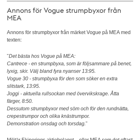
Annons för Vogue strumpbyxor från
MEA
Annons för strumpbyxor från märket Vogue på MEA med
texten:
"
Det bästa hos Vogue på MEA:
Cantrece - en strumpbyxa, som är följsammare på benet,
lyxig, skir. Välj bland fyra nyanser 13:95.
Vogue 30 - strumpbyxa för den som söker en extra
slitstark, 13:95.
Joggi - aktuella rullsockan med övervikskrage. Åtta
färger, 8:50.
Dessutom strumpbyxor med söm och för den rundnätta,
crepestrumpor och olika knästrumpor.
Demonstration onsdag och torsdag.
"
Militär Ekiperings aktiebolaget – eller MEA som det oftast