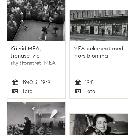
Kö vid MEA,
MEA dekorerat med
trängsel vid
Mors blomma
skyltfönstret. MEA
låg vid Hamngatan
3 mellan 1883 och
1940 till 1949
1941
1985
Tid
Tid
Foto
Foto
Typ
Typ