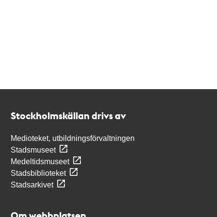
Kontakt
Stockholmskällan
Stockholmskällan drivs av
Medioteket, utbildningsförvaltningen
Stadsmuseet
Medeltidsmuseet
Stadsbiblioteket
Stadsarkivet
Om webbplatsen