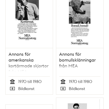
Annons för
Annons för
amerikanska
bomullsklänningar
kortärmade skjortor
från MEA
från MEA
1970 till 1980
1970 till 1980
Tid
Tid
Bildkonst
Bildkonst
Typ
Typ