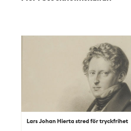
Relaterade
poster
och
teman
Lars Johan Hierta stred för tryckfrihet