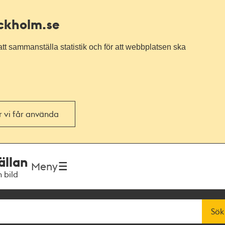
ockholm.se
tt sammanställa statistik och för att webbplatsen ska
or vi får använda
ällan
Meny
h bild
Sök