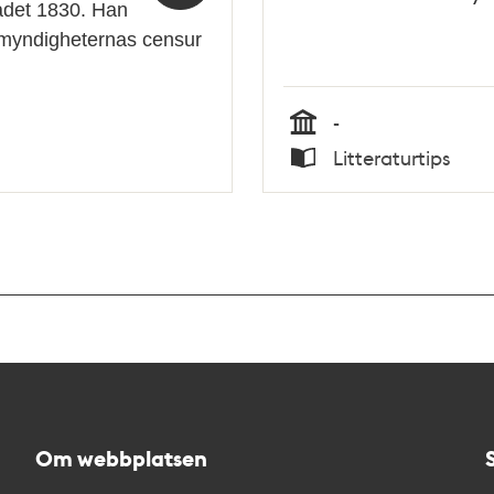
ladet 1830. Han
 myndigheternas censur
-
Tid
Litteraturtips
Typ
Om webbplatsen