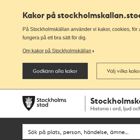
Kakor på stockholmskallan
.st
På Stockholmskällan använder vi kakor, cookies, för a
fungera på ett bra sätt för dig.
Om kakor på Stockholmskällan
Godkänn alla kakor
Välj vilka kak
Till
Till
Stockholmsk
navigationen
huvudinnehållet
Historia i ord, ljud oc
Fritextsök