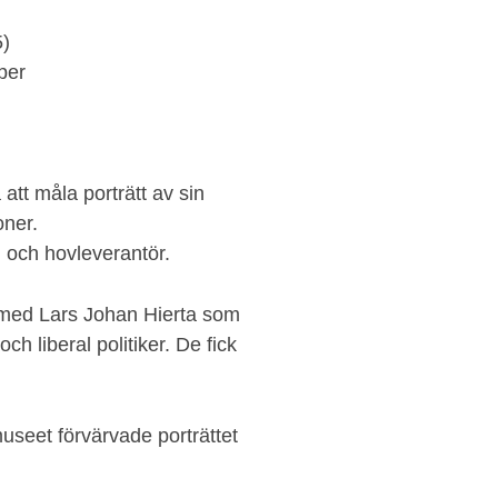
5)
per
 att måla porträtt av sin
oner.
och hovleverantör.
3 med Lars Johan Hierta som
h liberal politiker. De fick
museet förvärvade porträttet