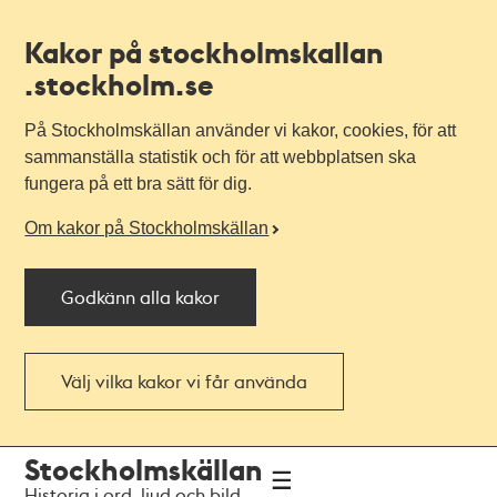
Kakor på stockholmskallan
.stockholm.se
På Stockholmskällan använder vi kakor, cookies, för att
sammanställa statistik och för att webbplatsen ska
fungera på ett bra sätt för dig.
Om kakor på Stockholmskällan
Godkänn alla kakor
Välj vilka kakor vi får använda
Till
Till
Stockholmskällan
navigationen
huvudinnehållet
Historia i ord, ljud och bild