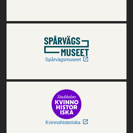
Spårvägsmuseet
Kvinnohistoriska