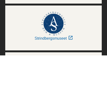
Strindbergsmuseet
Thielska Galleriet