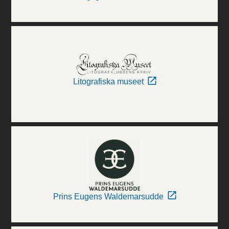
Litografiska museet
Prins Eugens Waldemarsudde