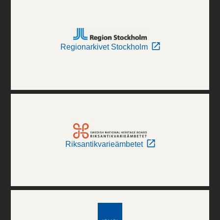
Regionarkivet Stockholm
Riksantikvarieämbetet