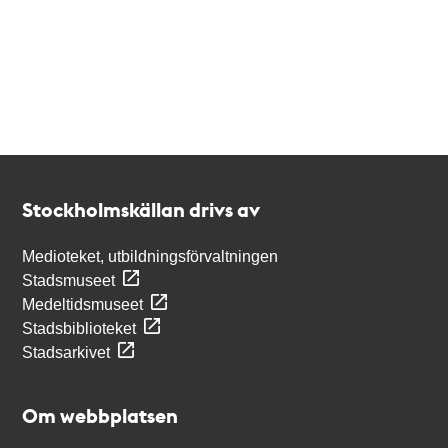
Kontakt
Stockholmskällan
Stockholmskällan drivs av
Medioteket, utbildningsförvaltningen
Stadsmuseet
Medeltidsmuseet
Stadsbiblioteket
Stadsarkivet
Om webbplatsen