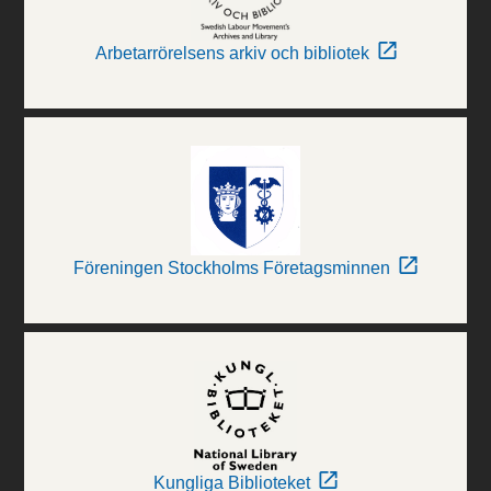
Arbetarrörelsens arkiv och bibliotek
Föreningen Stockholms Företagsminnen
Kungliga Biblioteket