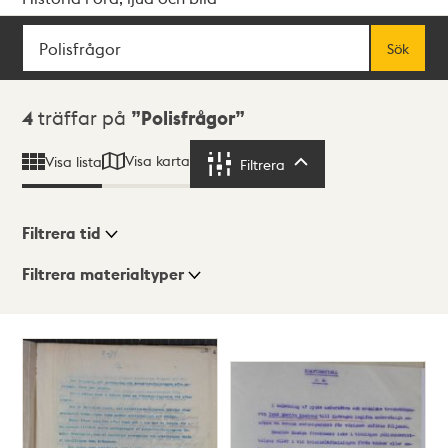
Sök
Fritextsök
Sök
Sökresultat
4
träffar på
Polisfrågor
Visa karta
Visa lista
Filtrera
Filtrera
Filtrera tid
Filtrera materialtyper
Visningsläge
Totalt
4
träffar
Lista
Karta