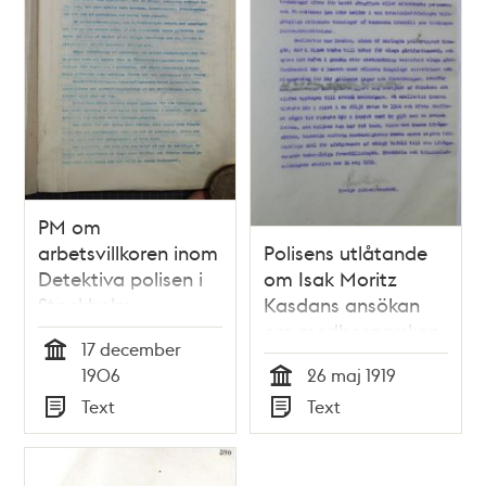
PM om
arbetsvillkoren inom
Polisens utlåtande
Detektiva polisen i
om Isak Moritz
Stockholm
Kasdans ansökan
om medborgarskap
17 december
Tid
1906
26 maj 1919
Tid
Text
Text
Typ
Typ