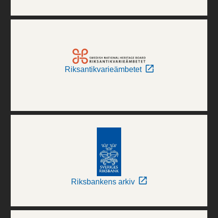
Riksantikvarieämbetet
Riksbankens arkiv