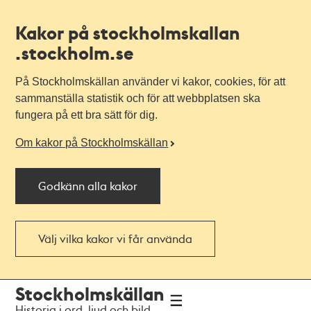
Kakor på stockholmskallan
.stockholm.se
På Stockholmskällan använder vi kakor, cookies, för att
sammanställa statistik och för att webbplatsen ska
fungera på ett bra sätt för dig.
Om kakor på Stockholmskällan
Godkänn alla kakor
Välj vilka kakor vi får använda
Till
Till
Stockholmskällan
navigationen
huvudinnehållet
Historia i ord, ljud och bild