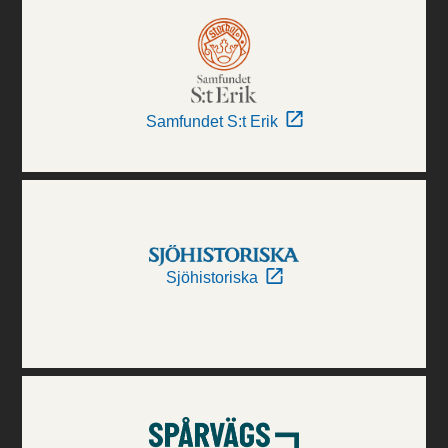
Samfundet S:t Erik
Sjöhistoriska