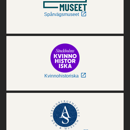
Spårvägsmuseet
Kvinnohistoriska