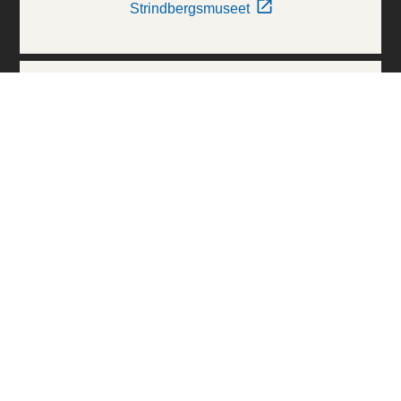
Strindbergsmuseet
Thielska Galleriet
Världskulturmuseerna