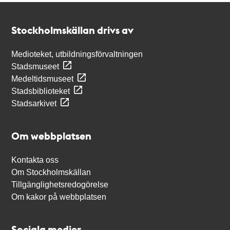
Kontakt
Stockholmskällan
Stockholmskällan drivs av
Medioteket, utbildningsförvaltningen
Stadsmuseet
Medeltidsmuseet
Stadsbiblioteket
Stadsarkivet
Om webbplatsen
Kontakta oss
Om Stockholmskällan
Tillgänglighetsredogörelse
Om kakor på webbplatsen
Sociala medier