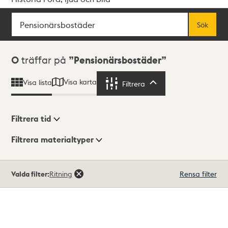
Sök
Fritextsök
Sök
Sökresultat
0
träffar på
Pensionärsbostäder
Visa karta
Visa lista
Filtrera
Filtrera
Filtrera tid
Filtrera materialtyper
Visningsläge
Totalt
Valda filter:
Ritning
Rensa filter
0
träffar
Lista
Karta