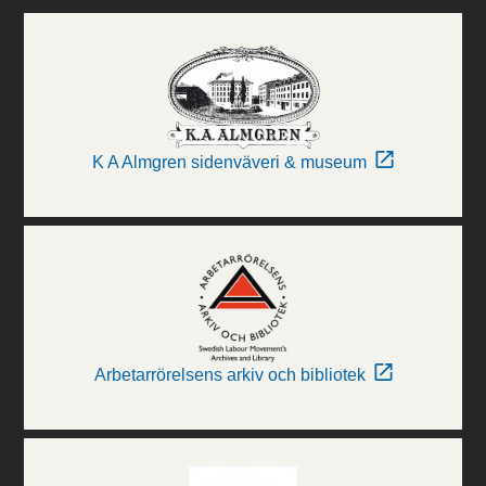
K A Almgren sidenväveri & museum
Arbetarrörelsens arkiv och bibliotek