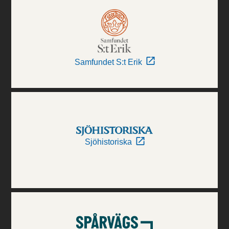
Samfundet S:t Erik
Sjöhistoriska