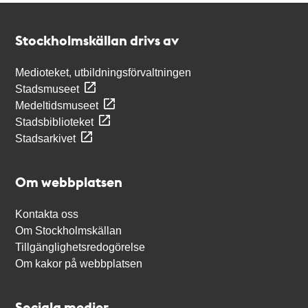
Kontakt
Stockholmskällan
Stockholmskällan drivs av
Medioteket, utbildningsförvaltningen
Stadsmuseet
Medeltidsmuseet
Stadsbiblioteket
Stadsarkivet
Om webbplatsen
Kontakta oss
Om Stockholmskällan
Tillgänglighetsredogörelse
Om kakor på webbplatsen
Sociala medier