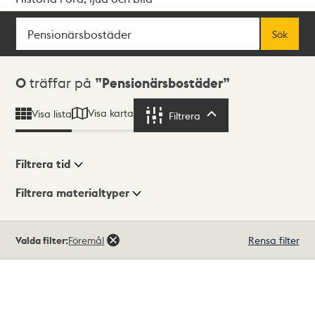
Sök
Fritextsök
Sök
Sökresultat
0
träffar på
Pensionärsbostäder
Visa karta
Visa lista
Filtrera
Filtrera
Filtrera tid
Filtrera materialtyper
Visningsläge
Totalt
Valda filter:
Föremål
Rensa filter
0
träffar
Lista
Karta