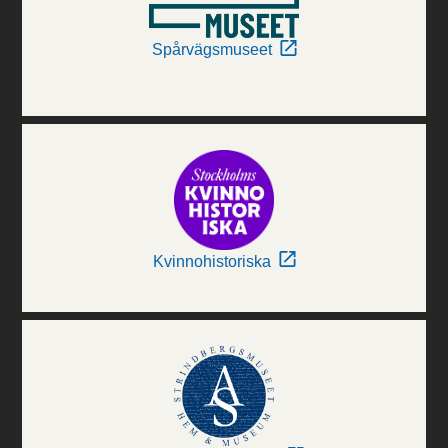
Spårvägsmuseet
Kvinnohistoriska