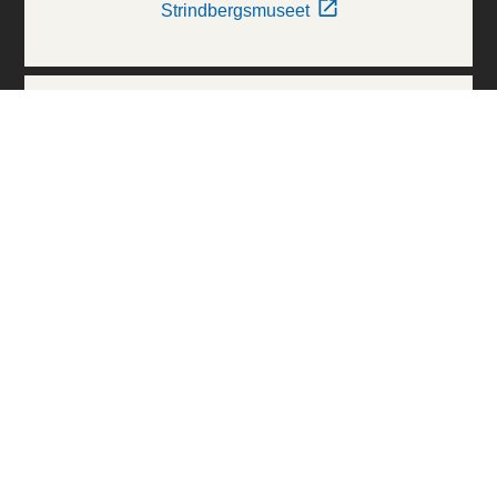
Strindbergsmuseet
Thielska Galleriet
Världskulturmuseerna