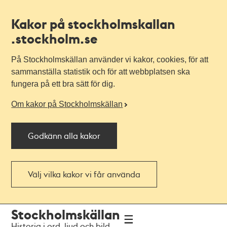
Kakor på stockholmskallan
.stockholm.se
På Stockholmskällan använder vi kakor, cookies, för att
sammanställa statistik och för att webbplatsen ska
fungera på ett bra sätt för dig.
Om kakor på Stockholmskällan
Godkänn alla kakor
Välj vilka kakor vi får använda
Till
Till
Stockholmskällan
navigationen
huvudinnehållet
Historia i ord, ljud och bild