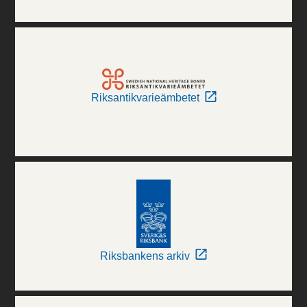
Riksantikvarieämbetet
Riksbankens arkiv