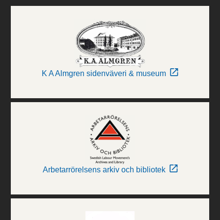
K A Almgren sidenväveri & museum
Arbetarrörelsens arkiv och bibliotek