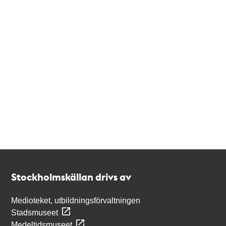
Kontakt
Stockholmskällan
Stockholmskällan drivs av
Medioteket, utbildningsförvaltningen
Stadsmuseet
Medeltidsmuseet