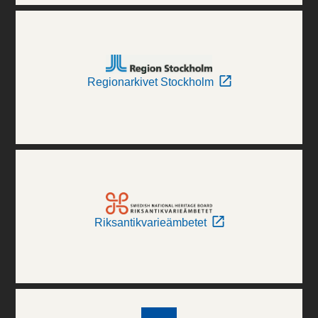
Regionarkivet Stockholm
Riksantikvarieämbetet