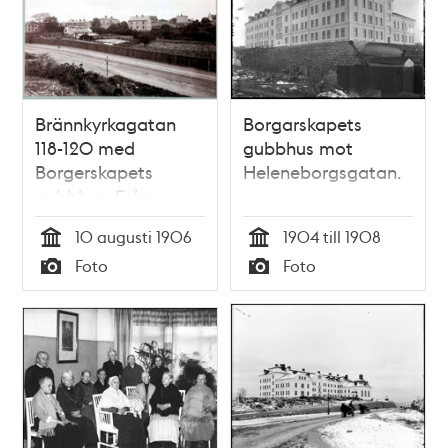
Brännkyrkagatan
Borgarskapets
118-120 med
gubbhus mot
Borgerskapets
Heleneborgsgatan.
gubbhus. Från
Högalidsberget och
10 augusti 1906
1904 till 1908
Varvsgatan mot
Tid
Tid
Foto
Foto
nordost
Typ
Typ