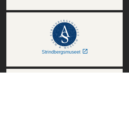
Strindbergsmuseet
Thielska Galleriet