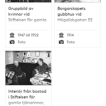
Gruppbild av
Borgarskapets
kvinnor vid
gubbhus vid
Stiftelsen för gamla
Högalidsgatan 22
tjänarinnor,
Vanadisvägen 26.
1947 till 1952
1914
Tid
Tid
Foto
Foto
Typ
Typ
Interiör från bostad
i Stiftelsen för
gamla tjänarinnor,