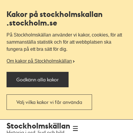
Kakor på stockholmskallan
.stockholm.se
På Stockholmskällan använder vi kakor, cookies, för att
sammanställa statistik och för att webbplatsen ska
fungera på ett bra sätt för dig.
Om kakor på Stockholmskällan
Godkänn alla kakor
Välj vilka kakor vi får använda
Till
Till
Stockholmskällan
navigationen
huvudinnehållet
Historia i ord, ljud och bild