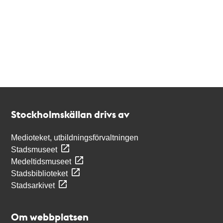
Kontakt
Stockholmskällan
Stockholmskällan drivs av
Medioteket, utbildningsförvaltningen
Stadsmuseet
Medeltidsmuseet
Stadsbiblioteket
Stadsarkivet
Om webbplatsen