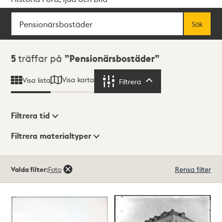
Sök
Fritextsök
Sök
Sökresultat
5
träffar på
Pensionärsbostäder
Visa karta
Visa lista
Filtrera
Filtrera
Filtrera tid
Filtrera materialtyper
Visningsläge
Totalt
Valda filter:
Foto
Rensa filter
5
träffar
Lista
Karta