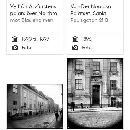
Vy från Arvfurstens
Van Der Nootska
palats över Norrbro
Palatset, Sankt
mot Blasieholmen
Paulsgatan 21 B
1890 till 1899
1896
Tid
Tid
Foto
Foto
Typ
Typ