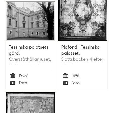
Tessinska palatsets
Plafond i Tessinska
gård,
palatset,
Överståthållarhuset,
Slottsbacken 4 efter
Slottsbacken 4
skiss i
Nationalmuseum
1907
1896
Tid
Tid
Foto
Foto
Typ
Typ