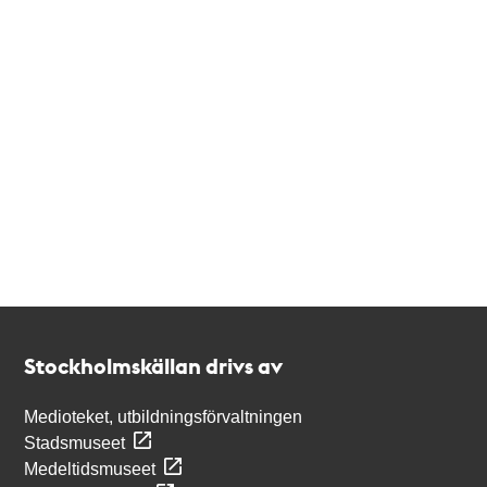
Kontakt
Stockholmskällan
Stockholmskällan drivs av
Medioteket, utbildningsförvaltningen
Stadsmuseet
Medeltidsmuseet