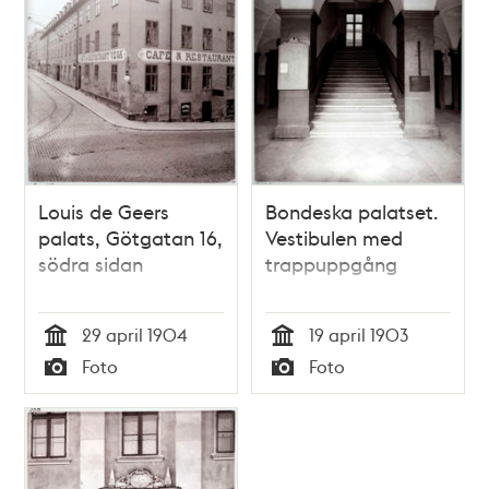
Louis de Geers
Bondeska palatset.
palats, Götgatan 16,
Vestibulen med
södra sidan
trappuppgång
29 april 1904
19 april 1903
Tid
Tid
Foto
Foto
Typ
Typ