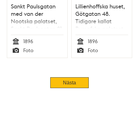
Sankt Paulsgatan
Lillienhoffska huset,
med van der
Götgatan 48.
Nootska palatset,
Tidigare kallat
Sankt Paulsgatan 21
Rumpfska palatset,
Engelska huset
1896
1896
Tid
Tid
Foto
Foto
Typ
Typ
Nästa