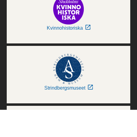
Kvinnohistoriska
Strindbergsmuseet