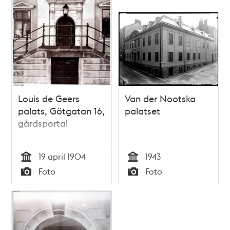
Louis de Geers
Van der Nootska
palats, Götgatan 16,
palatset
gårdsportal
19 april 1904
1943
Tid
Tid
Foto
Foto
Typ
Typ