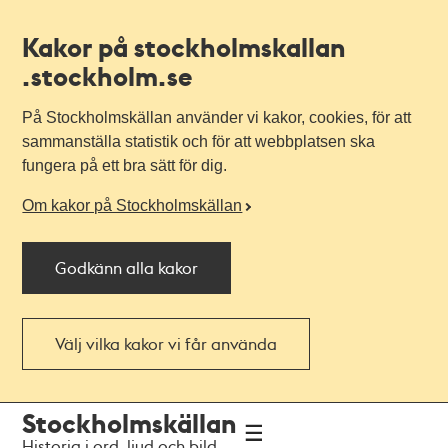
Kakor på stockholmskallan
.stockholm.se
På Stockholmskällan använder vi kakor, cookies, för att
sammanställa statistik och för att webbplatsen ska
fungera på ett bra sätt för dig.
Om kakor på Stockholmskällan
Godkänn alla kakor
Välj vilka kakor vi får använda
Till
Till
Stockholmskällan
navigationen
huvudinnehållet
Historia i ord, ljud och bild