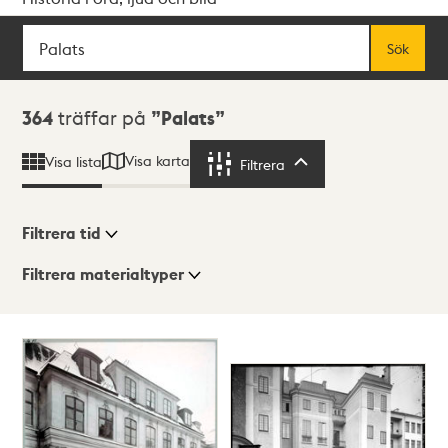
Sök
Fritextsök
Sök
Sökresultat
364
träffar på
Palats
Visa karta
Visa lista
Filtrera
Filtrera
Filtrera tid
Filtrera materialtyper
Visningsläge
Totalt
364
träffar
Lista
Karta