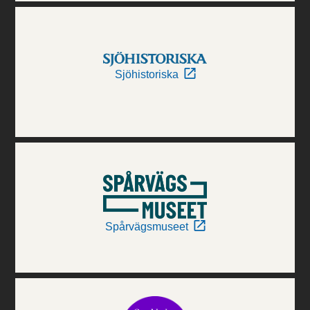
Sjöhistoriska
Spårvägsmuseet