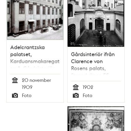
Adelcrantzska
palatset,
Gårdsinteriör ifrån
Karduansmakaregatan
Clarence von
n:r 8. Gårdsinteriör
Rosens palats,
mot väster
Strandvägen 55
20 november
Tid
1909
1902
Tid
Foto
Foto
Typ
Typ