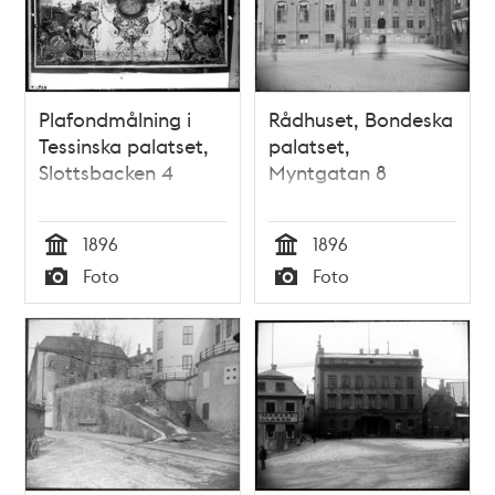
Plafondmålning i
Rådhuset, Bondeska
Tessinska palatset,
palatset,
Slottsbacken 4
Myntgatan 8
1896
1896
Tid
Tid
Foto
Foto
Typ
Typ