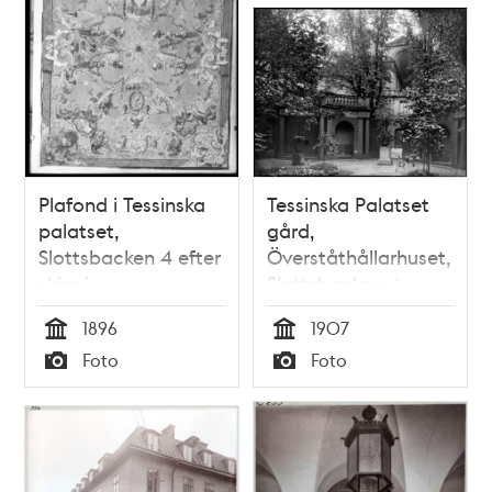
Plafond i Tessinska
Tessinska Palatset
palatset,
gård,
Slottsbacken 4 efter
Överståthållarhuset,
skiss i
Slottsbacken 4
Nationalmuseum
1896
1907
Tid
Tid
Foto
Foto
Typ
Typ