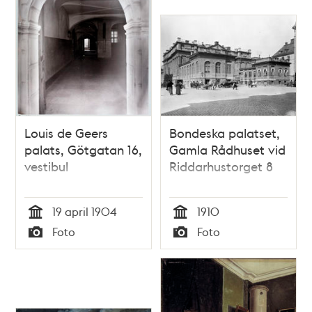
Louis de Geers
Bondeska palatset,
palats, Götgatan 16,
Gamla Rådhuset vid
vestibul
Riddarhustorget 8
19 april 1904
1910
Tid
Tid
Foto
Foto
Typ
Typ