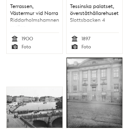
Terrassen,
Tessinska palatset,
Västermur vid Norra
överståthållarehuset,
Riddarholmshamnen,
Slottsbacken 4
mellan
Auktionsverkets hus
1900
1897
och Wrangelska
Tid
Tid
Foto
Foto
palatset
Typ
Typ