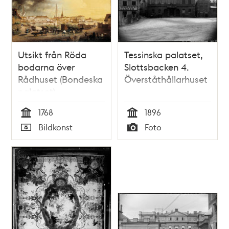
Utsikt från Röda
Tessinska palatset,
bodarna över
Slottsbacken 4.
Rådhuset (Bondeska
Överståthållarhuset
palatset),
Riddarhuset och
1768
1896
Riddarholmen
Tid
Tid
Bildkonst
Foto
Typ
Typ