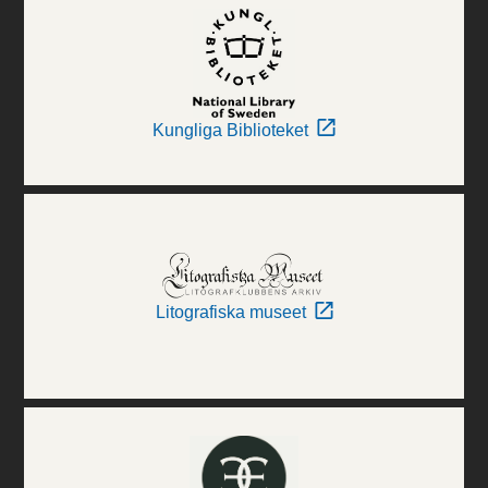
Kungliga Biblioteket
Litografiska museet