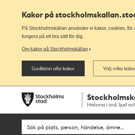
Kakor på stockholmskallan
.st
På Stockholmskällan använder vi kakor, cookies, för a
fungera på ett bra sätt för dig.
Om kakor på Stockholmskällan
Godkänn alla kakor
Välj vilka kak
Till
Till
Stockholmsk
navigationen
huvudinnehållet
Historia i ord, ljud oc
Fritextsök