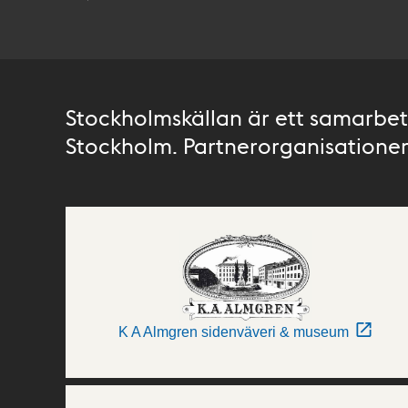
Stockholmskällan är ett samarbete
Stockholm. Partnerorganisationer 
K A Almgren sidenväveri & museum