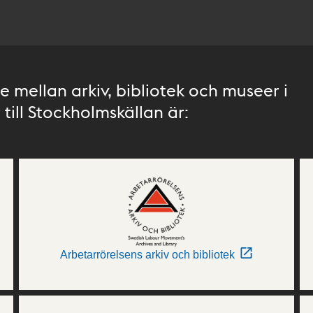
 mellan arkiv, bibliotek och museer i
till Stockholmskällan är:
Arbetarrörelsens arkiv och bibliotek