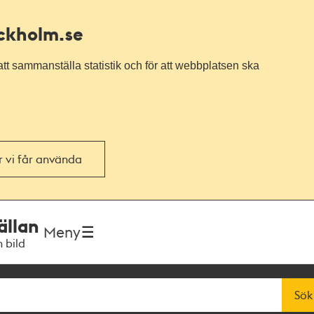
ockholm.se
tt sammanställa statistik och för att webbplatsen ska
or vi får använda
ällan
Meny
h bild
Sök