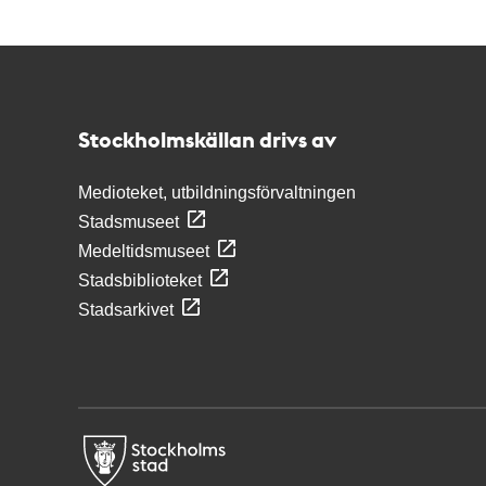
Kontakt
Stockholmskällan
Stockholmskällan drivs av
Medioteket, utbildningsförvaltningen
Stadsmuseet
Medeltidsmuseet
Stadsbiblioteket
Stadsarkivet