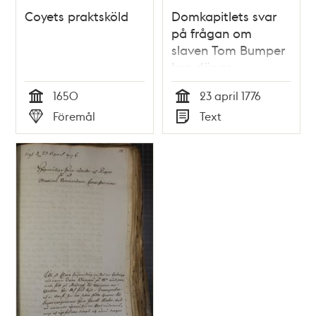
Coyets praktsköld
Domkapitlets svar
på frågan om
slaven Tom Bumper
kan döpas
1650
23 april 1776
Tid
Tid
Föremål
Text
Typ
Typ