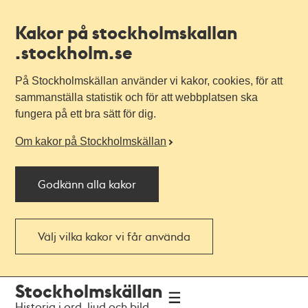
Kakor på stockholmskallan
.stockholm.se
På Stockholmskällan använder vi kakor, cookies, för att
sammanställa statistik och för att webbplatsen ska
fungera på ett bra sätt för dig.
Om kakor på Stockholmskällan
Godkänn alla kakor
Välj vilka kakor vi får använda
Till
Till
Stockholmskällan
navigationen
huvudinnehållet
Historia i ord, ljud och bild