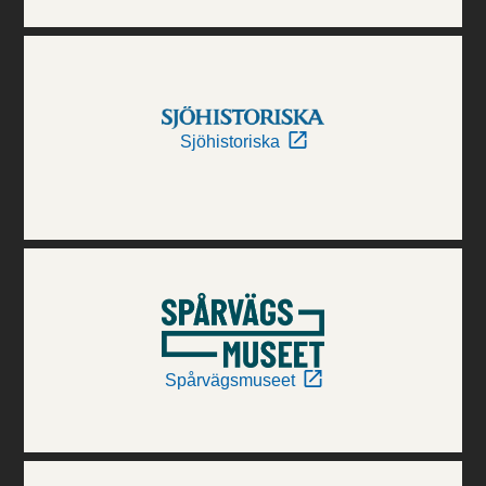
Sjöhistoriska
Spårvägsmuseet