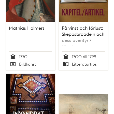
Mathias Holmers
På vinst och förlust:
Skeppsbroadeln och
dess äventyr /
Christer Jörgensen
1770
1700 till 1799
Tid
Tid
Bildkonst
Litteraturtips
Typ
Typ