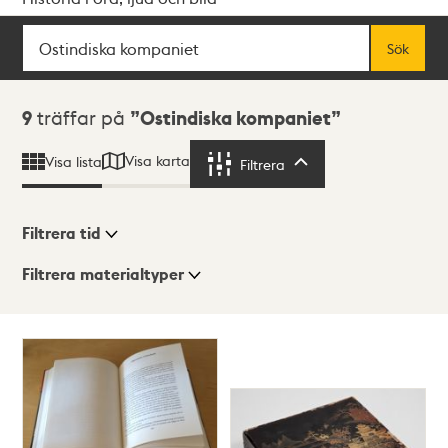
Sök
Fritextsök
Sök
Sökresultat
9
träffar på
Ostindiska kompaniet
Visa karta
Visa lista
Filtrera
Filtrera
Filtrera tid
Filtrera materialtyper
Visningsläge
Totalt
9
träffar
Lista
Karta