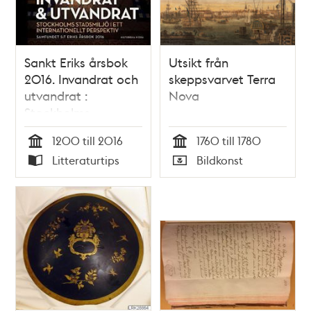
Sankt Eriks årsbok
Utsikt från
2016. Invandrat och
skeppsvarvet Terra
utvandrat :
Nova
Stockholms
stadsmiljö i ett
1200 till 2016
1760 till 1780
internationellt
Tid
Tid
Litteraturtips
Bildkonst
perspektiv
Typ
Typ