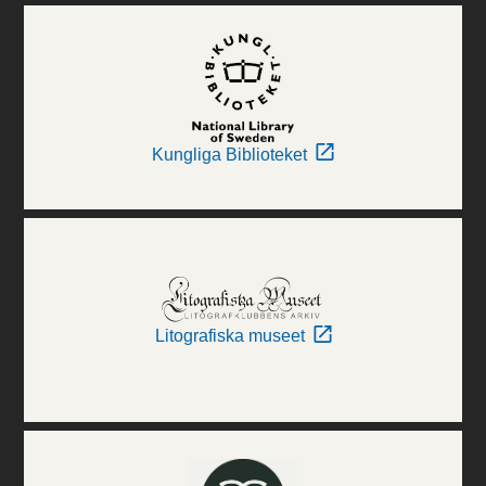
Kungliga Biblioteket
Litografiska museet