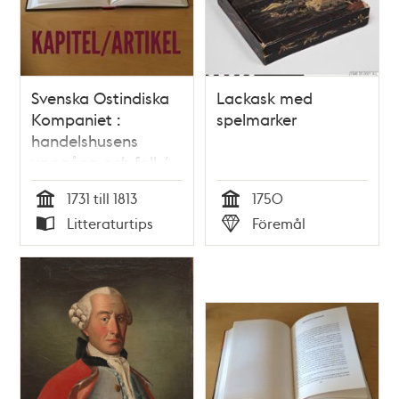
Svenska Ostindiska
Lackask med
Kompaniet :
spelmarker
handelshusens
uppgång och fall /
Lennart
1731 till 1813
1750
Jarnhammar
Tid
Tid
Litteraturtips
Föremål
Typ
Typ