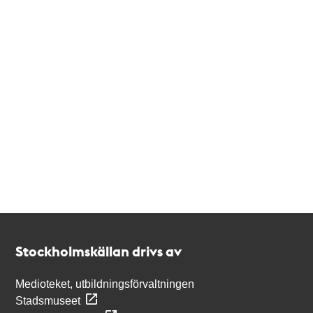
Kontakt
Stockholmskällan
Stockholmskällan drivs av
Medioteket, utbildningsförvaltningen
Stadsmuseet