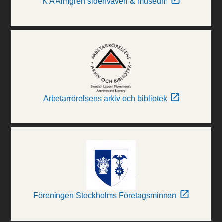
K A Almgren sidenväveri & museum
Arbetarrörelsens arkiv och bibliotek
Föreningen Stockholms Företagsminnen