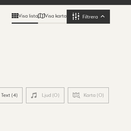
Visa karta
Visa lista
Filtrera
Filtrera
Text
(
4
)
Ljud
(
0
)
Karta
(
0
)