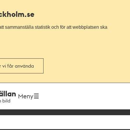
ockholm.se
tt sammanställa statistik och för att webbplatsen ska
or vi får använda
ällan
Meny
h bild