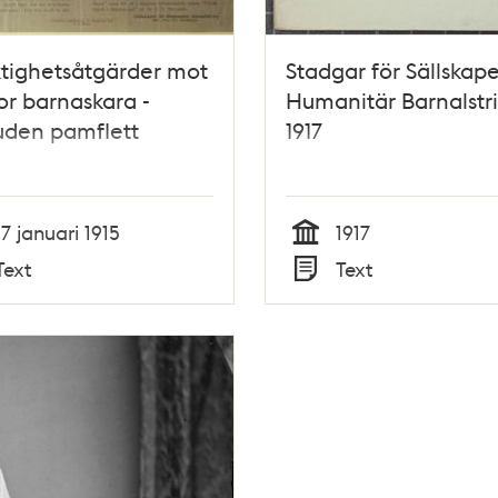
ktighetsåtgärder mot
Stadgar för Sällskape
tor barnaskara -
Humanitär Barnalstr
uden pamflett
1917
17 januari 1915
1917
Tid
Text
Text
Typ