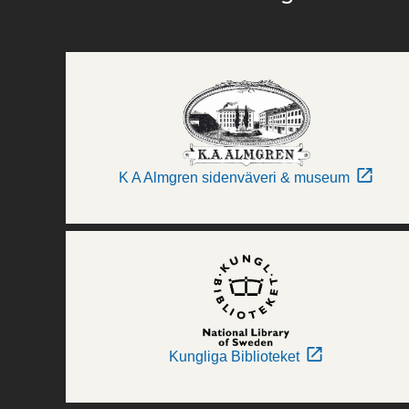
K A Almgren sidenväveri & museum
Kungliga Biblioteket