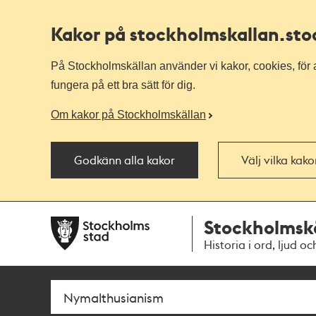
Kakor på stockholmskallan
.st
På Stockholmskällan använder vi kakor, cookies, för a
fungera på ett bra sätt för dig.
Om kakor på Stockholmskällan
Godkänn alla kakor
Välj vilka kak
Till
Till
Stockholmsk
navigationen
huvudinnehållet
Historia i ord, ljud oc
Sök
Fritextsök