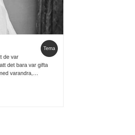
Tema
tt de var
t det bara var gifta
n med varandra,…