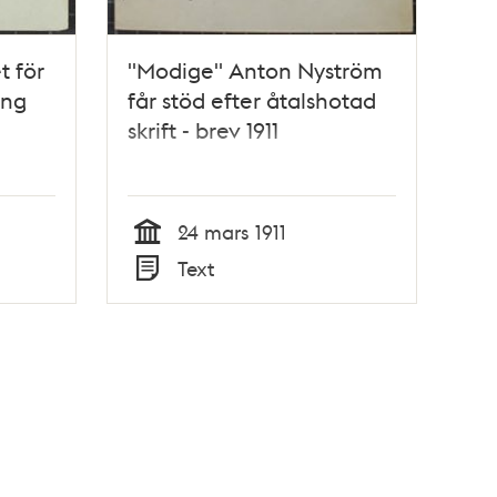
t för
"Modige" Anton Nyström
ing
får stöd efter åtalshotad
skrift - brev 1911
24 mars 1911
Tid
Text
Typ