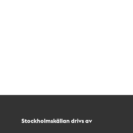
Kontakt
Stockholmskällan
Stockholmskällan drivs av