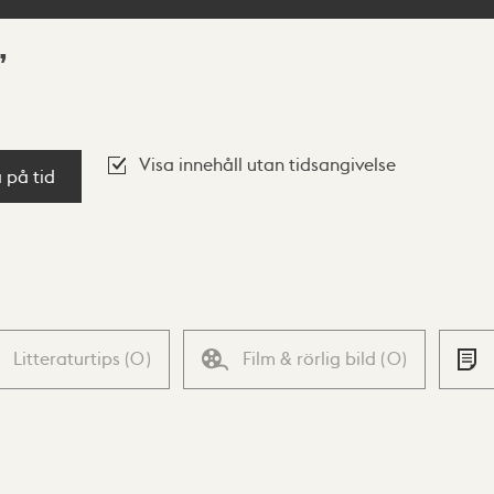
Visa innehåll utan tidsangivelse
a på tid
Litteraturtips
(
0
)
Film & rörlig bild
(
0
)