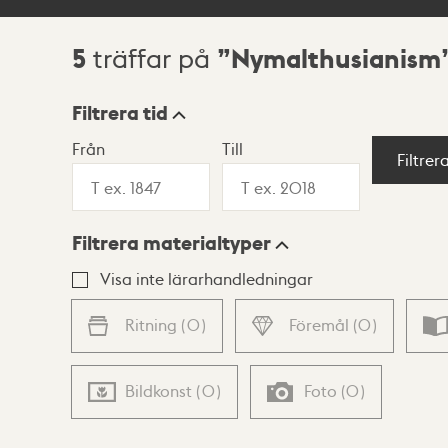
5
Nymalthusianism
träffar på
Sökresultat
Filtrera tid
Från
Till
Visningsläge
Filtrer
Filtrera materialtyper
Lista
Karta
Visa inte lärarhandledningar
Ritning
(
0
)
Föremål
(
0
)
Bildkonst
(
0
)
Foto
(
0
)