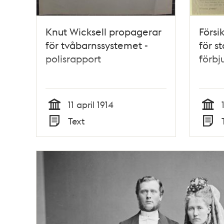
Knut Wicksell propagerar
Försi
för tvåbarnssystemet -
för s
polisrapport
förbj
11 april 1914
Tid
Tid
Text
Typ
Typ