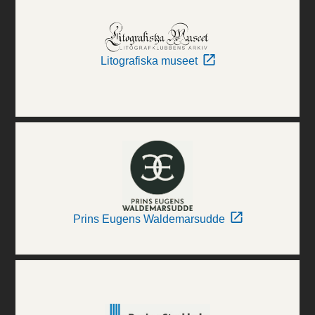
Litografiska museet
Prins Eugens Waldemarsudde