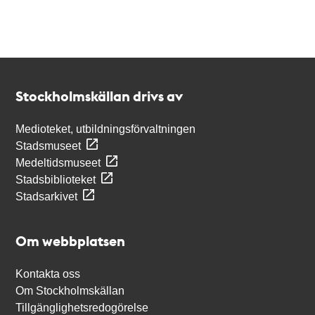
Kontakt
Stockholmskällan
Stockholmskällan drivs av
Medioteket, utbildningsförvaltningen
Stadsmuseet
Medeltidsmuseet
Stadsbiblioteket
Stadsarkivet
Om webbplatsen
Kontakta oss
Om Stockholmskällan
Tillgänglighetsredogörelse