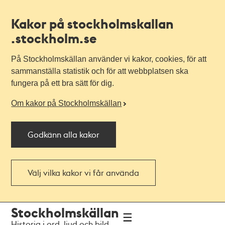
Kakor på stockholmskallan
.stockholm.se
På Stockholmskällan använder vi kakor, cookies, för att
sammanställa statistik och för att webbplatsen ska
fungera på ett bra sätt för dig.
Om kakor på Stockholmskällan
Godkänn alla kakor
Välj vilka kakor vi får använda
Till
Till
Stockholmskällan
navigationen
huvudinnehållet
Historia i ord, ljud och bild