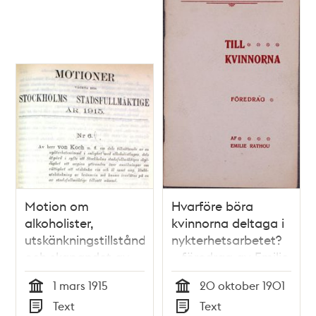
Motion om
Hvarföre böra
alkoholister,
kvinnorna deltaga i
utskänkningstillstånd
nykterhetsarbetet?
och skapandet av
– föredrag av Emilie
en nykterhetsnämnd
Rathou
1 mars 1915
20 oktober 1901
- Stadsfullmäktige
Tid
Tid
Text
Text
1915