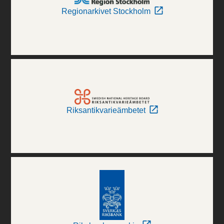
Regionarkivet Stockholm
Riksantikvarieämbetet