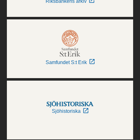
Riksbankens arkiv
Samfundet S:t Erik
Sjöhistoriska