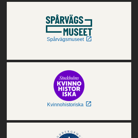
Spårvägsmuseet
Kvinnohistoriska