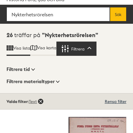
Sök
Fritextsök
Sök
Sökresultat
26
träffar på
Nykterhetsrörelsen
Visa karta
Visa lista
Filtrera
Filtrera
Filtrera tid
Filtrera materialtyper
Visningsläge
Totalt
Valda filter:
Text
Rensa filter
26
träffar
Lista
Karta