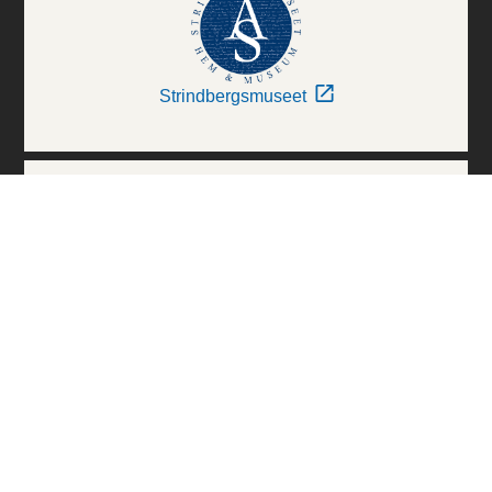
Strindbergsmuseet
Thielska Galleriet