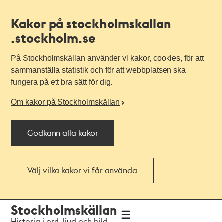
Kakor på stockholmskallan
.stockholm.se
På Stockholmskällan använder vi kakor, cookies, för att
sammanställa statistik och för att webbplatsen ska
fungera på ett bra sätt för dig.
Om kakor på Stockholmskällan
Godkänn alla kakor
Välj vilka kakor vi får använda
Till
Till
Stockholmskällan
navigationen
huvudinnehållet
Historia i ord, ljud och bild