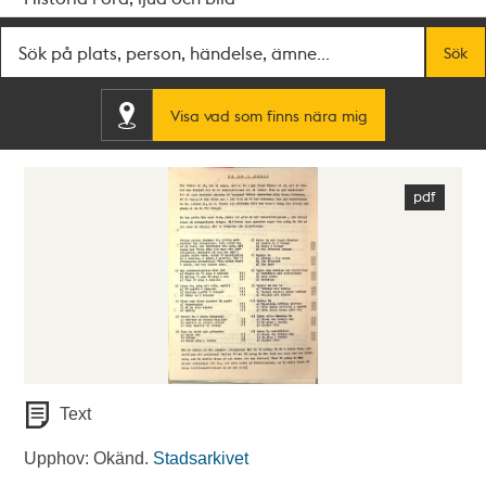
Fritextsök
Sök
Visa vad som finns nära mig
Text
Upphov: Okänd.
Stadsarkivet