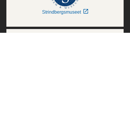
Strindbergsmuseet
Thielska Galleriet
Världskulturmuseerna