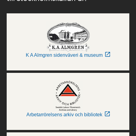
K A Almgren sidenväveri & museum
Arbetarrörelsens arkiv och bibliotek