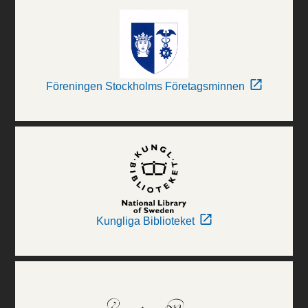
Föreningen Stockholms Företagsminnen
Kungliga Biblioteket