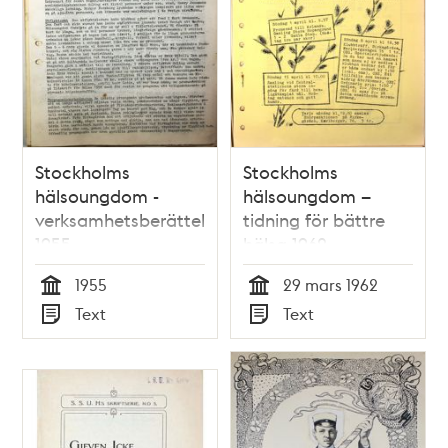
Stockholms
Stockholms
hälsoungdom -
hälsoungdom –
verksamhetsberättelse
tidning för bättre
1955
hälsa 1962
1955
29 mars 1962
Tid
Tid
Text
Text
Typ
Typ