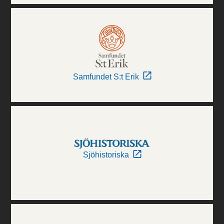
Samfundet S:t Erik
Sjöhistoriska