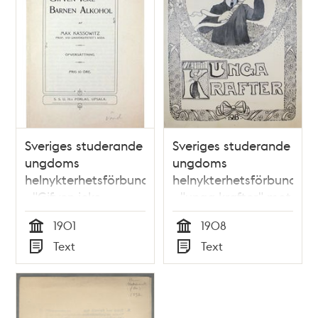
Sveriges studerande
Sveriges studerande
ungdoms
ungdoms
helnykterhetsförbund
helnykterhetsförbund
- "Gifven icke
- "unga krafter" mot
barnen alkohol"
alkohol 1908
1901
1908
1901
Tid
Tid
Text
Text
Typ
Typ