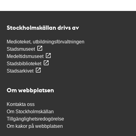
Kontakt
Stockholmskällan
Stockholmskällan drivs av
Medioteket, utbildningsförvaltningen
Stadsmuseet
Medeltidsmuseet
Stadsbiblioteket
Stadsarkivet
Om webbplatsen
Kontakta oss
Om Stockholmskällan
Tillgänglighetsredogörelse
Om kakor på webbplatsen