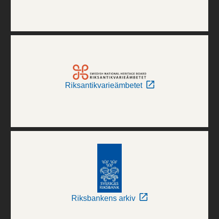
Riksantikvarieämbetet
Riksbankens arkiv