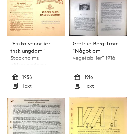
poster
och
teman
"Friska vanor för
Gertrud Bergström -
frisk ungdom" -
"Något om
Stockholms
vegetabilier" 1916
hälsoungdoms
programblad 1958
1958
1916
Tid
Tid
Text
Text
Typ
Typ