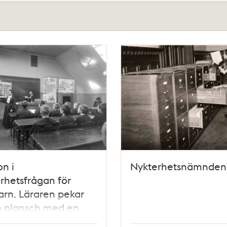
on i
Nykterhetsnämnden
rhetsfrågan för
arn. Läraren pekar
n plansch med en