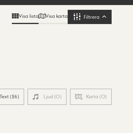
Visa karta
Visa lista
Filtrera
Filtrera
Text
(
26
)
Ljud
(
0
)
Karta
(
0
)