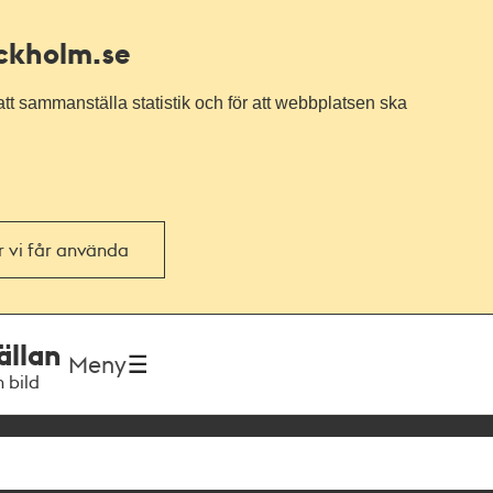
ockholm.se
tt sammanställa statistik och för att webbplatsen ska
or vi får använda
ällan
Meny
h bild