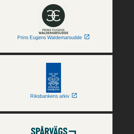
Prins Eugens Waldemarsudde
Riksbankens arkiv