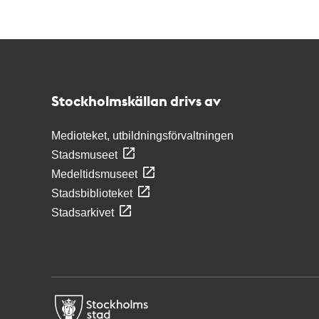
Kontakt
Stockholmskällan
Stockholmskällan drivs av
Medioteket, utbildningsförvaltningen
Stadsmuseet
Medeltidsmuseet
Stadsbiblioteket
Stadsarkivet