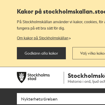
Kakor på stockholmskallan
.st
På Stockholmskällan använder vi kakor, cookies, för a
fungera på ett bra sätt för dig.
Om kakor på Stockholmskällan
Godkänn alla kakor
Välj vilka kak
Till
Till
Stockholmsk
navigationen
huvudinnehållet
Historia i ord, ljud oc
Sök
Fritextsök