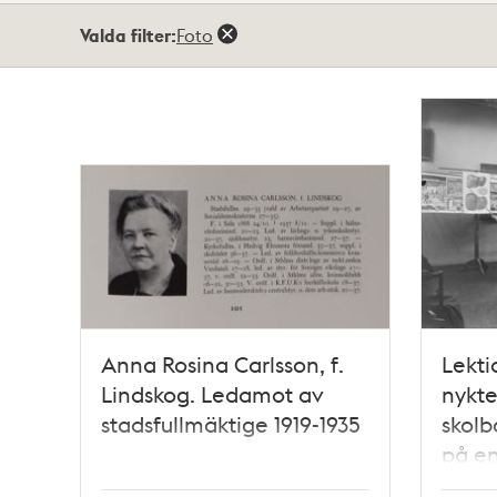
Totalt
Valda filter:
Foto
3
träffar
Anna Rosina Carlsson, f.
Lekti
Lindskog. Ledamot av
nykte
stadsfullmäktige 1919-1935
skolb
på e
lever.