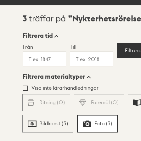
3
Nykterhetsrörels
träffar på
Sökresultat
Filtrera tid
Från
Till
Visningsläge
Filtrer
Filtrera materialtyper
Lista
Karta
Visa inte lärarhandledningar
Ritning
(
0
)
Föremål
(
0
)
Bildkonst
(
3
)
Foto
(
3
)