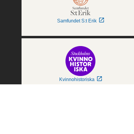
Samfundet S:t Erik
Kvinnohistoriska
Världskulturmuseerna