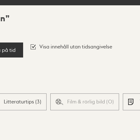
en
Visa innehåll utan tidsangivelse
a på tid
Litteraturtips
(
3
)
Film & rörlig bild
(
0
)