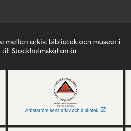
 mellan arkiv, bibliotek och museer i
till Stockholmskällan är:
Arbetarrörelsens arkiv och bibliotek