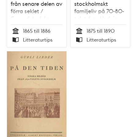
från senare delen av
stockholmskt
förra seklet /
familjeliv på 70-80-
Conrad Andrén
talet / av Hedvig
Svedenborg
1865 till 1886
1875 till 1890
Tid
Tid
Litteraturtips
Litteraturtips
Typ
Typ