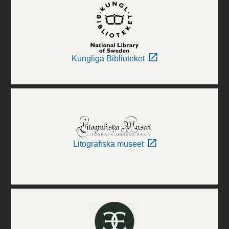
Kungliga Biblioteket
Litografiska museet