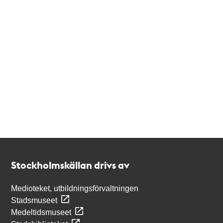
Kontakt
Stockholmskällan
Stockholmskällan drivs av
Medioteket, utbildningsförvaltningen
Stadsmuseet
Medeltidsmuseet