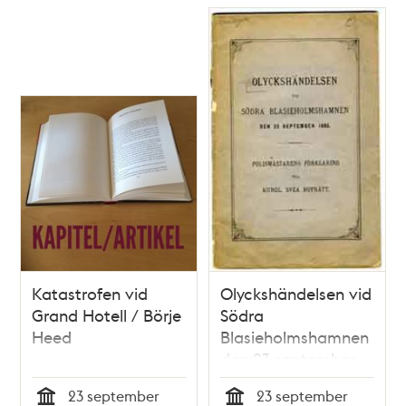
Katastrofen vid
Olyckshändelsen vid
Grand Hotell / Börje
Södra
Heed
Blasieholmshamnen
den 23 september
1885 :
23 september
23 september
polismästarens