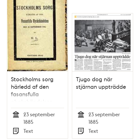
Stockholms sorg
Tjugo dog när
härledd af den
stjärnan uppträdde
fasansfulla
olyckshändelsen
den 23 sept.1885 : af
23 september
23 september
K.L.
Tid
Tid
1885
1885
Text
Text
Typ
Typ