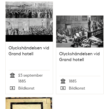
vid katastrofen
närvarande
[Svedberg]
Olyckshändelsen vid
Grand hotell
Olyckshändelsen vid
Grand hotell
23 september
Tid
1885
1885
Tid
Bildkonst
Bildkonst
Typ
Typ