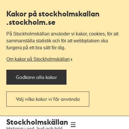
Kakor på stockholmskallan
.stockholm.se
På Stockholmskällan använder vi kakor, cookies, för att
sammanställa statistik och för att webbplatsen ska
fungera på ett bra sätt för dig.
Om kakor på Stockholmskällan
Godkänn alla kakor
Välj vilka kakor vi får använda
Till
Till
Stockholmskällan
navigationen
huvudinnehållet
Historia i ord, ljud och bild