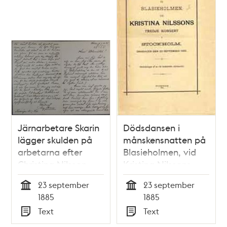
Järnarbetare Skarin
Dödsdansen i
lägger skulden på
månskensnatten på
arbetarna efter
Blasieholmen, vid
Christina Nilsson-
Kristina Nilssons
olyckan
tredje konsert i
23 september
23 september
Stockholm,
Tid
Tid
1885
1885
onsdagen den 23
Text
Text
september 1885 :
Typ
Typ
anteckningar / af en