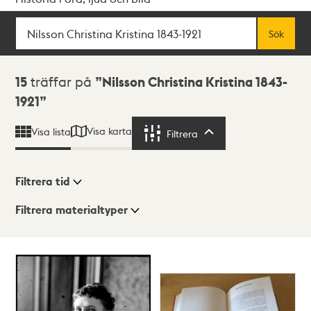
Sök
Fritextsök
Sök
Sökresultat
15
träffar på
Nilsson Christina Kristina 1843-
1921
Visa karta
Visa lista
Filtrera
Filtrera
Filtrera tid
Filtrera materialtyper
Visningsläge
Totalt
15
träffar
Lista
Karta