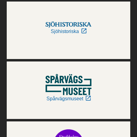
Sjöhistoriska
Spårvägsmuseet