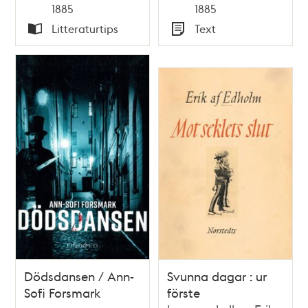
Tid
Tid
1885
1885
[Semmy Rubenson]
Litteraturtips
Text
förklaring till Kungl.
Typ
Typ
Svea Hofrätt
Dödsdansen / Ann-
Svunna dagar : ur
Sofi Forsmark
förste