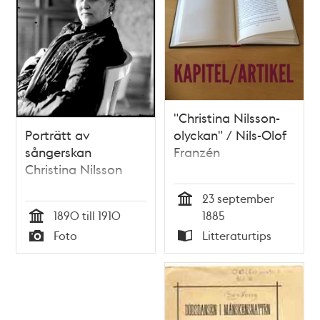
"Christina Nilsson-
Porträtt av
olyckan" / Nils-Olof
sångerskan
Franzén
Christina Nilsson
23 september
Tid
1890 till 1910
1885
Tid
Foto
Litteraturtips
Typ
Typ