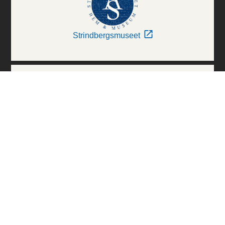
Strindbergsmuseet
Thielska Galleriet
Världskulturmuseerna