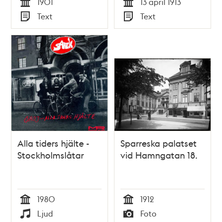
1901
13 april 1913
Tid
Tid
Text
Text
Typ
Typ
Alla tiders hjälte -
Sparreska palatset
Stockholmslåtar
vid Hamngatan 18.
1980
1912
Tid
Tid
Ljud
Foto