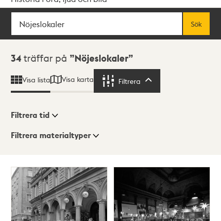
Sök
Fritextsök
Sök
Sökresultat
34
träffar på
Nöjeslokaler
Visa karta
Visa lista
Filtrera
Filtrera
Filtrera tid
Filtrera materialtyper
Visningsläge
Totalt
34
träffar
Lista
Karta