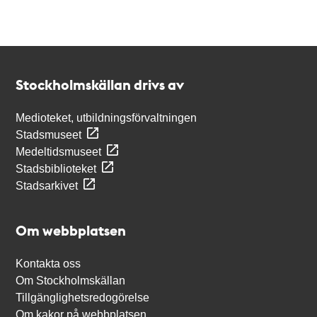
Kontakt
Stockholmskällan
Stockholmskällan drivs av
Medioteket, utbildningsförvaltningen
Stadsmuseet
Medeltidsmuseet
Stadsbiblioteket
Stadsarkivet
Om webbplatsen
Kontakta oss
Om Stockholmskällan
Tillgänglighetsredogörelse
Om kakor på webbplatsen