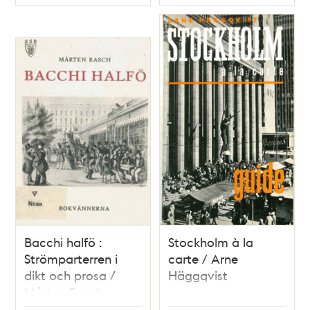
Typ
Typ
Bacchi halfö :
Stockholm à la
Strömparterren i
carte / Arne
dikt och prosa /
Häggqvist
Mårten Rasch