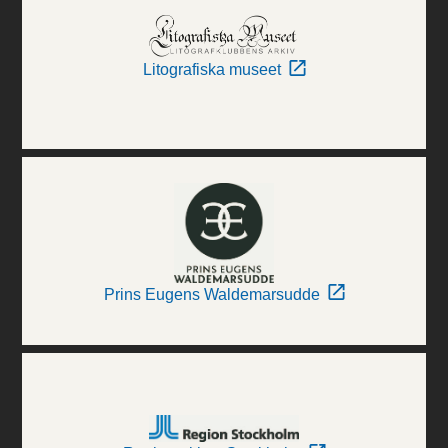
Litografiska museet
Prins Eugens Waldemarsudde