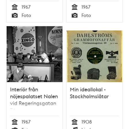
1967
1967
Tid
Tid
Foto
Foto
Typ
Typ
Interiör från
Min ideallokal -
nöjespalatset Nalen
Stockholmslåtar
vid Regeringsgatan
74
1967
1908
Tid
Tid