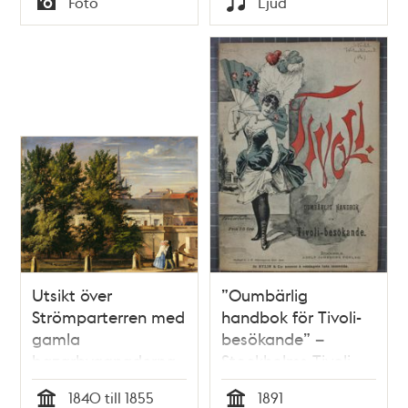
Foto
Ljud
Typ
Typ
Utsikt över
”Oumbärlig
Strömparterren med
handbok för Tivoli-
gamla
besökande” –
bazarbyggnaderna
Stockholms Tivoli
och
1891
1840 till 1855
1891
Riddarholmskyrkan i