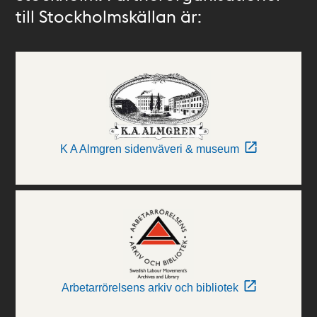
till Stockholmskällan är:
K A Almgren sidenväveri & museum
Arbetarrörelsens arkiv och bibliotek