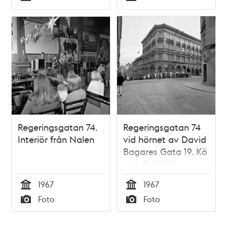
Typ
Typ
Regeringsgatan 74.
Regeringsgatan 74
Interiör från Nalen
vid hörnet av David
Bagares Gata 19. Kö
utanför Nalen
1967
1967
Tid
Tid
Foto
Foto
Typ
Typ