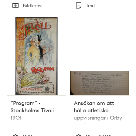
Tid
Tid
Bildkonst
Text
bakgrunden
Typ
Typ
”Program” -
Ansökan om att
Stockholms Tivoli
hålla atletiska
1901
uppvisningar i Örby
avslås –
polisrapport 1913