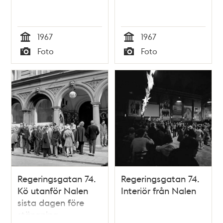
1967
1967
Tid
Tid
Foto
Foto
Typ
Typ
Regeringsgatan 74.
Regeringsgatan 74.
Kö utanför Nalen
Interiör från Nalen
sista dagen före
stängning