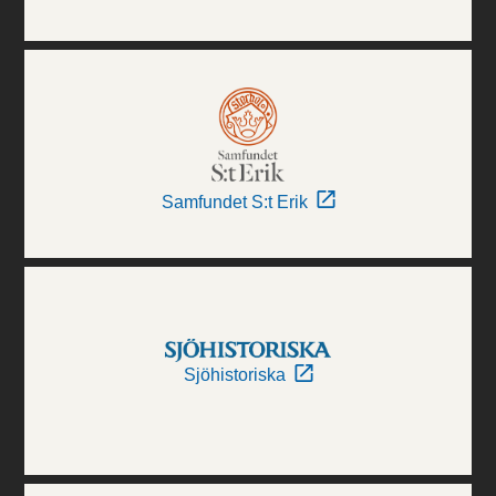
Samfundet S:t Erik
Sjöhistoriska