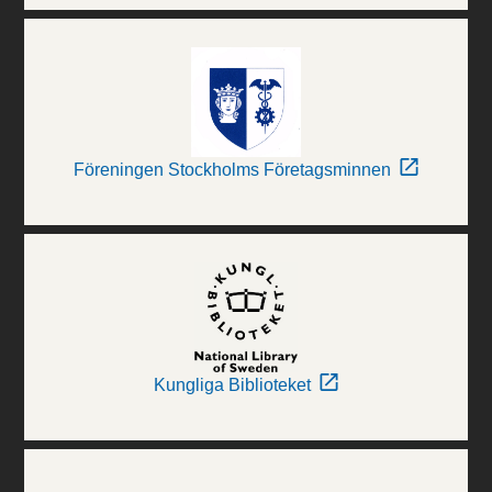
Föreningen Stockholms Företagsminnen
Kungliga Biblioteket