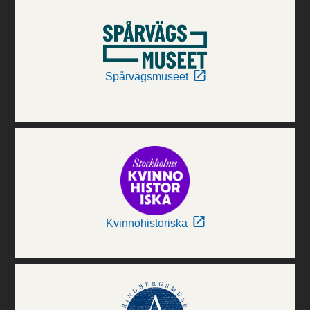
Spårvägsmuseet
Kvinnohistoriska