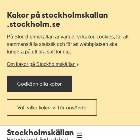
Kakor på stockholmskallan
.stockholm.se
På Stockholmskällan använder vi kakor, cookies, för att
sammanställa statistik och för att webbplatsen ska
fungera på ett bra sätt för dig.
Om kakor på Stockholmskällan
Godkänn alla kakor
Välj vilka kakor vi får använda
Till
Till
Stockholmskällan
navigationen
huvudinnehållet
Historia i ord, ljud och bild