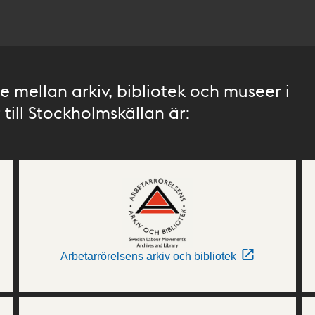
 mellan arkiv, bibliotek och museer i
till Stockholmskällan är:
Arbetarrörelsens arkiv och bibliotek