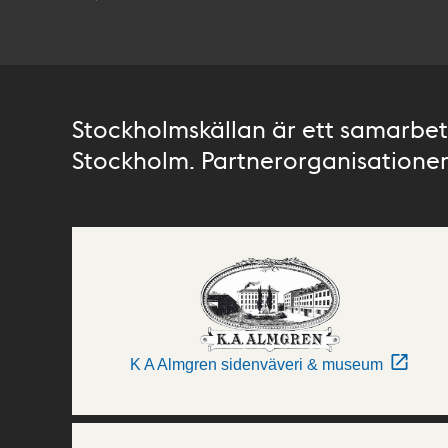
Stockholmskällan är ett samarbete
Stockholm. Partnerorganisationer 
K A Almgren sidenväveri & museum