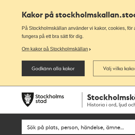
Kakor på stockholmskallan
.st
På Stockholmskällan använder vi kakor, cookies, för a
fungera på ett bra sätt för dig.
Om kakor på Stockholmskällan
Godkänn alla kakor
Välj vilka kak
Till
Till
Stockholmsk
navigationen
huvudinnehållet
Historia i ord, ljud oc
Fritextsök