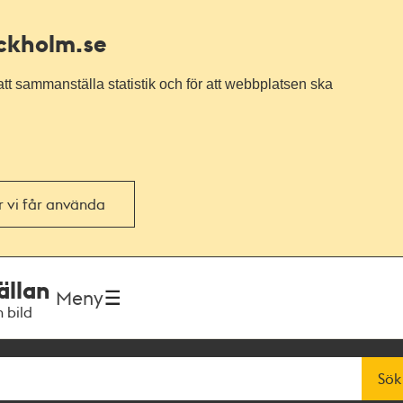
ockholm.se
tt sammanställa statistik och för att webbplatsen ska
or vi får använda
ällan
Meny
h bild
Sök