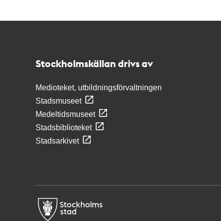
Kontakt
Stockholmskällan
Stockholmskällan drivs av
Medioteket, utbildningsförvaltningen
Stadsmuseet
Medeltidsmuseet
Stadsbiblioteket
Stadsarkivet