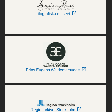
Litografiska museet
Prins Eugens Waldemarsudde
Regionarkivet Stockholm