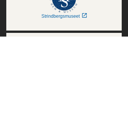
Strindbergsmuseet
Thielska Galleriet
Världskulturmuseerna