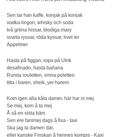
Sen tar han kaffe, konjak på konjak
vodka-lingon, whisky och soda
två gröna hissar, blodiga mary
svarta ryssar, röda kyssar, livet ler
Äppelmer
Hasta på figgan, ropa på Ulrik
desafinado, hasta bañana
Runda rouletten, vinna poletten
titta i baren, sheik, yer harem
Kom igen alla kåta damer, här har ni mej
Se mej, kom å ta mej
Å så en sista bärs
Sen ere fanimej dags å fixa - taxi
Ska jag ta damen där,
eller kanske Finskan å hennes kompis - Kaxi