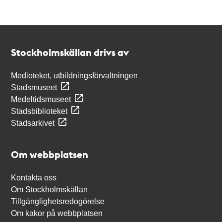
Kontakt
Stockholmskällan
Stockholmskällan drivs av
Medioteket, utbildningsförvaltningen
Stadsmuseet
Medeltidsmuseet
Stadsbiblioteket
Stadsarkivet
Om webbplatsen
Kontakta oss
Om Stockholmskällan
Tillgänglighetsredogörelse
Om kakor på webbplatsen