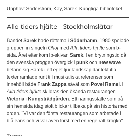
Upphov: Söderström, Kay, Sarek. Kungliga biblioteket
Alla tiders hjälte - Stockholmslåtar
Bandet
Sarek
hade rötterna i
Söderhamn
. 1980 spelade
gruppen in singeln
Ohoj
med
Alla tiders hjälte
som b-
sida. Året efter kom lp-skivan
Sarek
. I en brytningstid då
den svenska proggen övergick i
punk
och
new wave
befann sig Sarek i ett eget ljudlandskap där lekfulla
texter ramlade runt till musikaliska referenser som
innehöll både
Frank Zappa
såväl som
Povel Ramel
. I
Alla tiders hjälte
skildras den ökända restaurangen
Victoria
i
Kungsträdgården
. Ett näringsställe som på
sin hemsida idag stolt blickar tillbaka på sin historia med
orden. "Vi var den första restaurangen som arbetade i
blåjeans och vi var även först med en regelrätt krogkö".