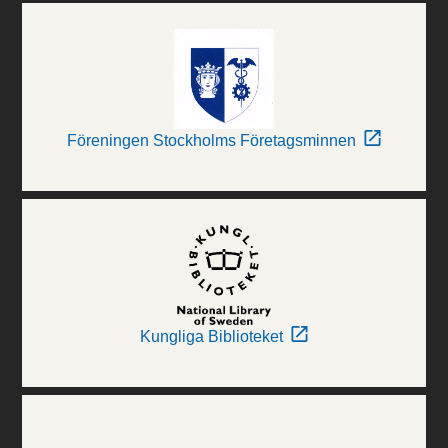
Föreningen Stockholms Företagsminnen
Kungliga Biblioteket