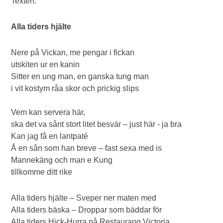
Texten:
Alla tiders hjälte
Nere på Vickan, me pengar i fickan
utskiten ur en kanin
Sitter en ung man, en ganska tung man
i vit kostym råa skor och prickig slips
Vem kan servera här,
ska det va sånt stort litet besvär – just här - ja bra
Kan jag få en lantpaté
Å en sån som han breve – fast sexa med is
Mannekäng och man e Kung
tillkomme ditt rike
Alla tiders hjälte – Sveper ner maten med
Alla tiders bäska – Droppar som bäddar för
Alla tiders Hick-Hurra på Restaurang Victoria