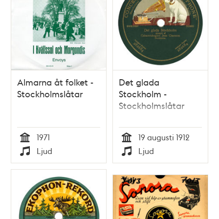
och
teman
Almarna åt folket -
Det glada
Stockholmslåtar
Stockholm -
Stockholmslåtar
1971
19 augusti 1912
Tid
Tid
Ljud
Ljud
Typ
Typ