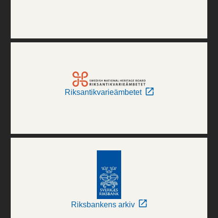
Riksantikvarieämbetet
Riksbankens arkiv