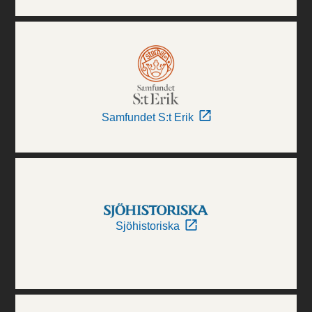
Samfundet S:t Erik
Sjöhistoriska