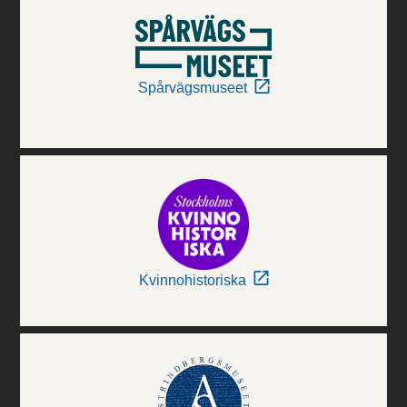
Spårvägsmuseet
Kvinnohistoriska