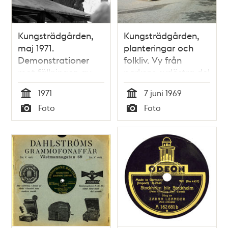
Kungsträdgården,
Kungsträdgården,
maj 1971.
planteringar och
Demonstrationer
folkliv. Vy från
mot fällningen av
parkens sydöstra del
almarna
åt nordväst. I
1971
7 juni 1969
fonden Sverigehuset
Tid
Tid
Foto
Foto
och Nordiska
Typ
Typ
Kompaniet