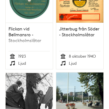
Flickan vid
Jitterbug från Söder
Bellmansro -
- Stockholmslåtar
Stockholmslåtar
1923
8 oktober 1940
Tid
Tid
Ljud
Ljud
Typ
Typ