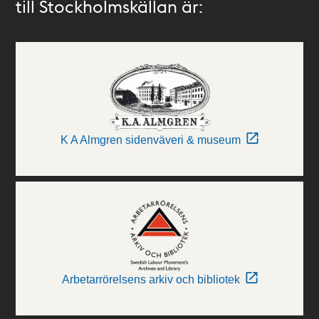
till Stockholmskällan är:
K A Almgren sidenväveri & museum
Arbetarrörelsens arkiv och bibliotek