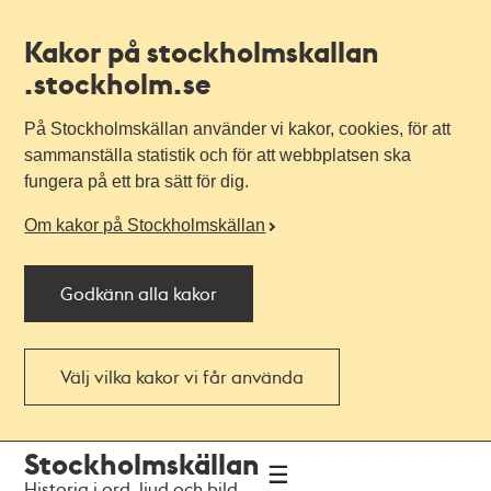
Kakor på stockholmskallan
.stockholm.se
På Stockholmskällan använder vi kakor, cookies, för att
sammanställa statistik och för att webbplatsen ska
fungera på ett bra sätt för dig.
Om kakor på Stockholmskällan
Godkänn alla kakor
Välj vilka kakor vi får använda
Till
Till
Stockholmskällan
navigationen
huvudinnehållet
Historia i ord, ljud och bild