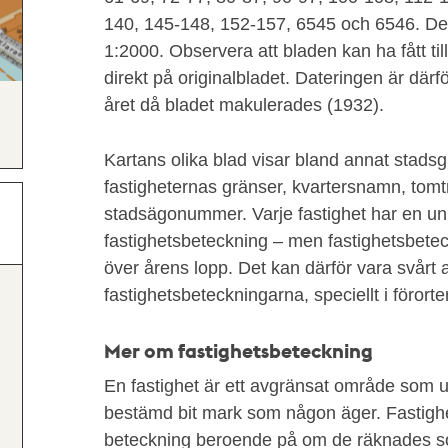
140, 145-148, 152-157, 6545 och 6546. De f
1:2000. Observera att bladen kan ha fått til
direkt på originalbladet. Dateringen är därfö
året då bladet makulerades (1932).
Kartans olika blad visar bland annat stads
fastigheternas gränser, kvartersnamn, to
stadsägonummer. Varje fastighet har en un
fastighetsbeteckning – men fastighetsbete
över årens lopp. Det kan därför vara svårt a
fastighetsbeteckningarna, speciellt i förorte
Mer om fastighetsbeteckning
En fastighet är ett avgränsat område som u
bestämd bit mark som någon äger. Fastighet
beteckning beroende på om de räknades so