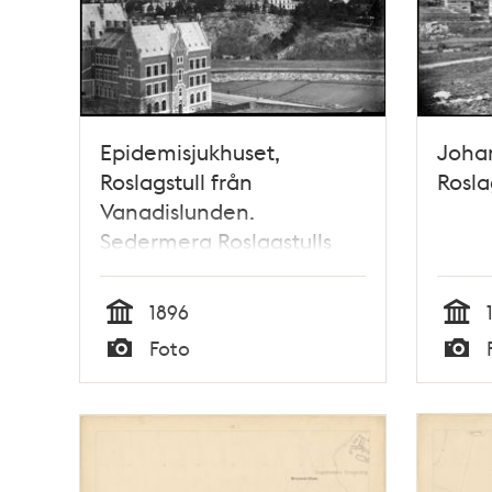
Epidemisjukhuset,
Johan
Roslagstull från
Rosla
Vanadislunden.
Sedermera Roslagstulls
sjukhus
1896
Tid
Tid
Foto
Typ
Typ