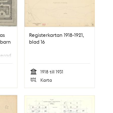
as
Registerkartan 1918-1921,
 barn
blad 16
terad
1918 till 1931
Tid
Karta
Typ