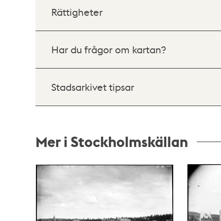
Rättigheter
Har du frågor om kartan?
Stadsarkivet tipsar
Mer i Stockholmskällan
Relaterade
poster
och
teman