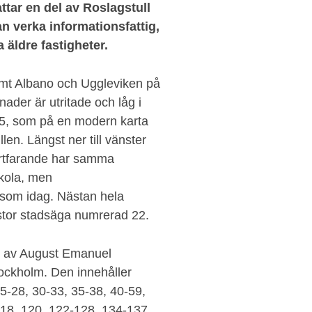
ttar en del av Roslagstull
n verka informationsfattig,
 äldre fastigheter.
amt Albano och Uggleviken på
der är utritade och låg i
5, som på en modern karta
en. Längst ner till vänster
ortfarande har samma
kola, men
 som idag. Nästan hela
 stor stadsäga numrerad 22.
s av August Emanuel
ockholm. Den innehåller
5-28, 30-33, 35-38, 40-59,
118, 120, 122-128, 134-137,