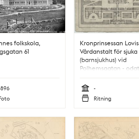
nes folkskola,
Kronprinsessan Lovis
gsgatan 61
Vårdanstalt för sjuka
(barnsjukhus) vid
Polhemsgatan - oda
ritning
1896
-
Tid
Foto
Ritning
Typ