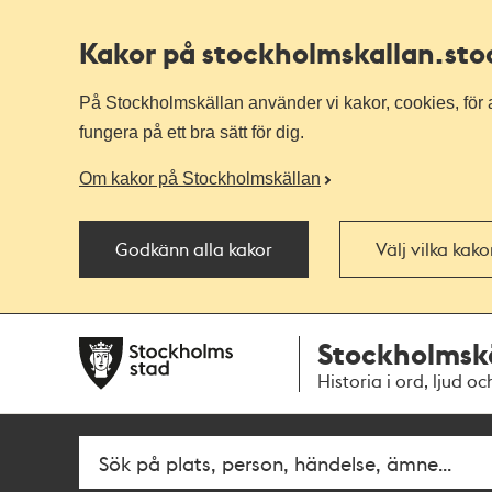
Kakor på stockholmskallan
.st
På Stockholmskällan använder vi kakor, cookies, för a
fungera på ett bra sätt för dig.
Om kakor på Stockholmskällan
Godkänn alla kakor
Välj vilka kak
Till
Till
Stockholmsk
navigationen
huvudinnehållet
Historia i ord, ljud oc
Fritextsök