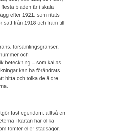
lesta bladen är i skala
lägg efter 1921, som ritats
r satt från 1918 och fram till
gräns, församlingsgränser,
mtnummer och
ik beteckning – som kallas
ckningar kan ha förändrats
tt hitta och tolka de äldre
rna.
tgör fast egendom, alltså en
erna i kartan har olika
m tomter eller stadsägor.