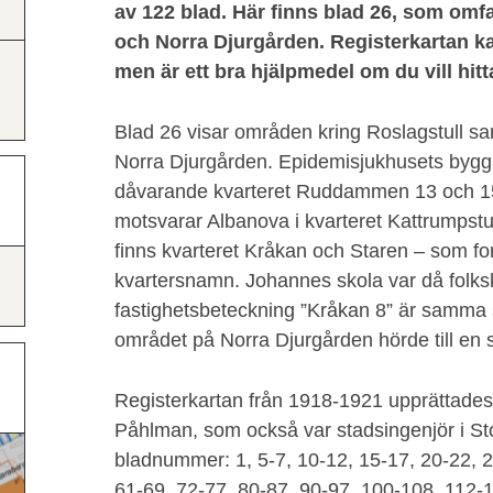
av 122 blad. Här finns blad 26, som omfa
och Norra Djurgården. Registerkartan ka
men är ett bra hjälpmedel om du vill hitta
Blad 26 visar områden kring Roslagstull s
Norra Djurgården. Epidemisjukhusets byggna
dåvarande kvarteret Ruddammen 13 och 1
motsvarar Albanova i kvarteret Kattrumpstull
finns kvarteret Kråkan och Staren – som f
kvartersnamn. Johannes skola var då folks
fastighetsbeteckning ”Kråkan 8” är samma
området på Norra Djurgården hörde till en
Registerkartan från 1918-1921 upprättade
Påhlman, som också var stadsingenjör i St
bladnummer: 1, 5-7, 10-12, 15-17, 20-22, 2
61-69, 72-77, 80-87, 90-97, 100-108, 112-