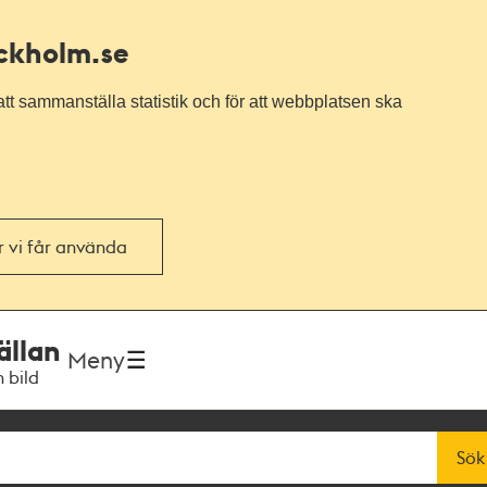
ockholm.se
tt sammanställa statistik och för att webbplatsen ska
or vi får använda
ällan
Meny
h bild
Sök