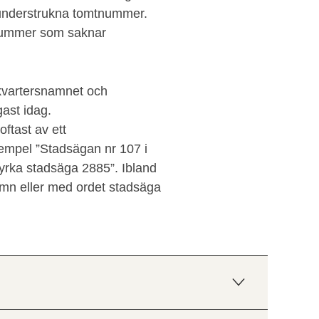
 understrukna tomtnummer.
nummer som saknar
kvartersnamnet och
gast idag.
ftast av ett
xempel ”Stadsägan nr 107 i
yrka stadsäga 2885”. Ibland
mn eller med ordet stadsäga