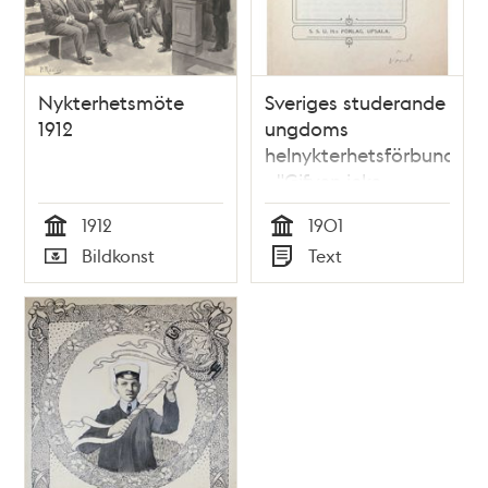
Nykterhetsmöte
Sveriges studerande
1912
ungdoms
helnykterhetsförbund
- "Gifven icke
barnen alkohol"
1912
1901
1901
Tid
Tid
Bildkonst
Text
Typ
Typ