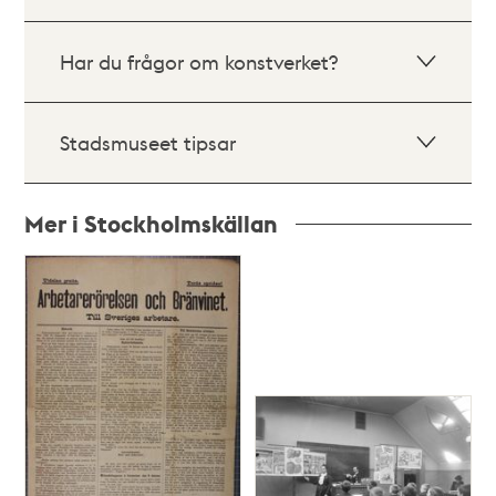
Har du frågor om konstverket?
Stadsmuseet tipsar
Mer i Stockholmskällan
Relaterade
poster
och
teman