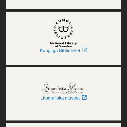
Kungliga Biblioteket
Litografiska museet