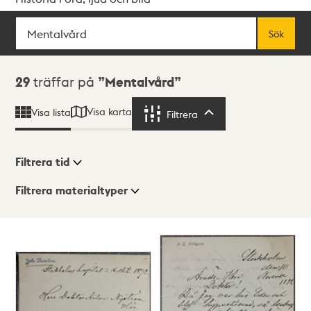
Sök
Fritextsök
Sök
Sökresultat
29
träffar på
Mentalvård
Visa karta
Visa lista
Filtrera
Filtrera
Filtrera tid
Filtrera materialtyper
Visningsläge
Totalt
29
träffar
Lista
Karta