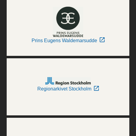
Prins Eugens Waldemarsudde
Regionarkivet Stockholm