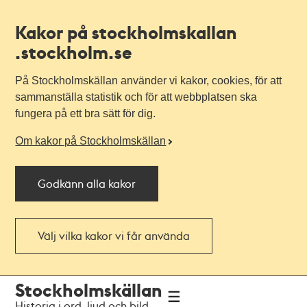
Kakor på stockholmskallan
.stockholm.se
På Stockholmskällan använder vi kakor, cookies, för att
sammanställa statistik och för att webbplatsen ska
fungera på ett bra sätt för dig.
Om kakor på Stockholmskällan
Godkänn alla kakor
Välj vilka kakor vi får använda
Till
Till
Stockholmskällan
navigationen
huvudinnehållet
Historia i ord, ljud och bild