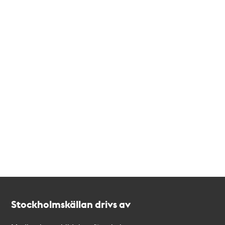
Kontakt
Stockholmskällan
Stockholmskällan drivs av