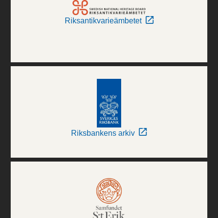
Riksantikvarieämbetet
Riksbankens arkiv