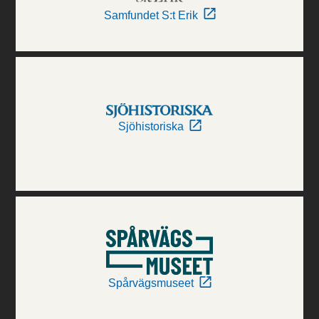
Samfundet S:t Erik
Sjöhistoriska
Spårvägsmuseet