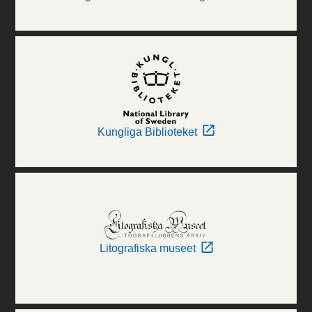
Kungliga Biblioteket
Litografiska museet