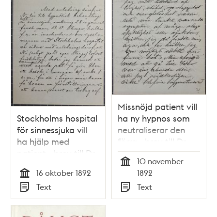
Missnöjd patient vill
Stockholms hospital
ha ny hypnos som
för sinnessjuka vill
neutraliserar den
ha hjälp med
förra - brev till Dr
patient - brev till Dr
Nyström 1892
10 november
Nyström 1892
Tid
16 oktober 1892
1892
Tid
Text
Text
Typ
Typ