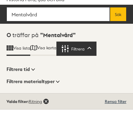
Sök
Fritextsök
Sök
Sökresultat
0
träffar på
Mentalvård
Visa karta
Visa lista
Filtrera
Filtrera
Filtrera tid
Filtrera materialtyper
Visningsläge
Totalt
Valda filter:
Ritning
Rensa filter
0
träffar
Lista
Karta