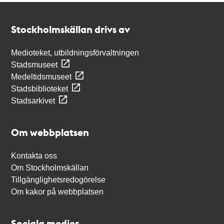
Kontakt
Stockholmskällan
Stockholmskällan drivs av
Medioteket, utbildningsförvaltningen
Stadsmuseet
Medeltidsmuseet
Stadsbiblioteket
Stadsarkivet
Om webbplatsen
Kontakta oss
Om Stockholmskällan
Tillgänglighetsredogörelse
Om kakor på webbplatsen
Sociala medier