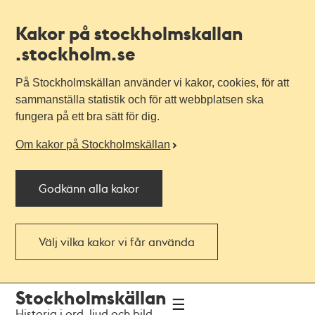
Kakor på stockholmskallan
.stockholm.se
På Stockholmskällan använder vi kakor, cookies, för att
sammanställa statistik och för att webbplatsen ska
fungera på ett bra sätt för dig.
Om kakor på Stockholmskällan
Godkänn alla kakor
Välj vilka kakor vi får använda
Till
Till
Stockholmskällan
navigationen
huvudinnehållet
Historia i ord, ljud och bild