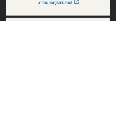
Strindbergsmuseet
Thielska Galleriet
Världskulturmuseerna