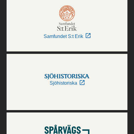
Samfundet S:t Erik
Sjöhistoriska