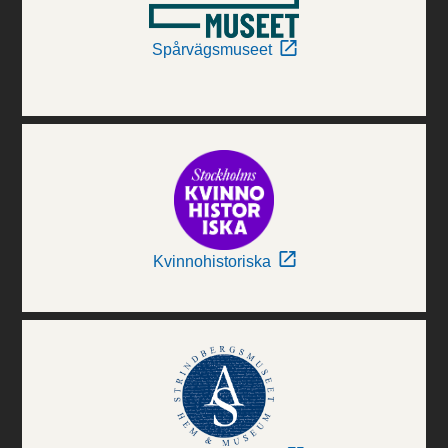
Spårvägsmuseet
Kvinnohistoriska