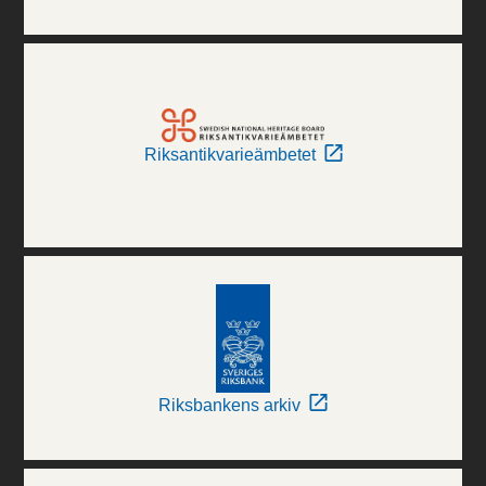
Riksantikvarieämbetet
Riksbankens arkiv