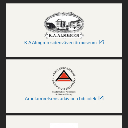
K A Almgren sidenväveri & museum
Arbetarrörelsens arkiv och bibliotek