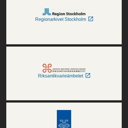
Regionarkivet Stockholm
Riksantikvarieämbetet