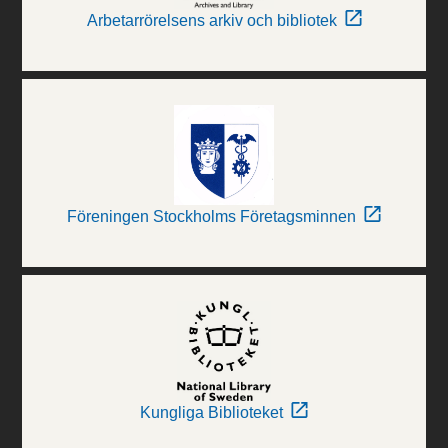
Arbetarrörelsens arkiv och bibliotek
Föreningen Stockholms Företagsminnen
Kungliga Biblioteket