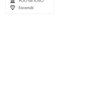
900 till 1050
Tid
Föremål
Typ