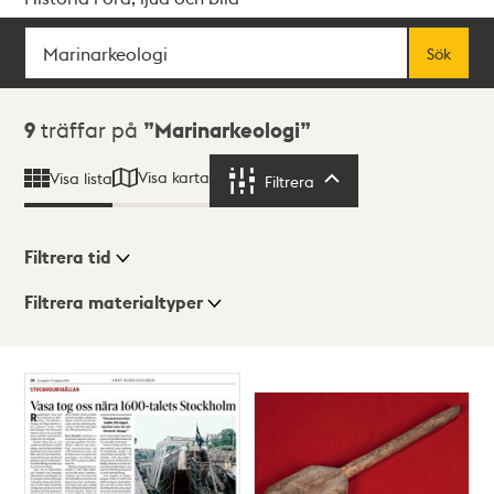
Sök
Fritextsök
Sök
Sökresultat
9
träffar på
Marinarkeologi
Visa karta
Visa lista
Filtrera
Filtrera
Filtrera tid
Filtrera materialtyper
Visningsläge
Totalt
9
träffar
Lista
Karta