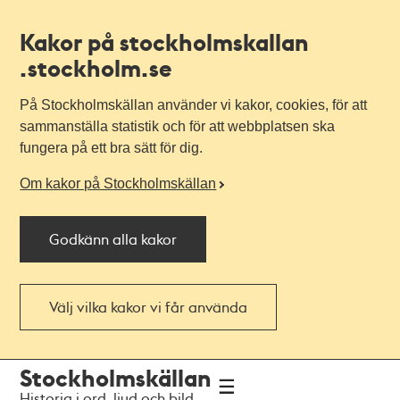
Kakor på stockholmskallan
.stockholm.se
På Stockholmskällan använder vi kakor, cookies, för att
sammanställa statistik och för att webbplatsen ska
fungera på ett bra sätt för dig.
Om kakor på Stockholmskällan
Godkänn alla kakor
Välj vilka kakor vi får använda
Till
Till
Stockholmskällan
navigationen
huvudinnehållet
Historia i ord, ljud och bild