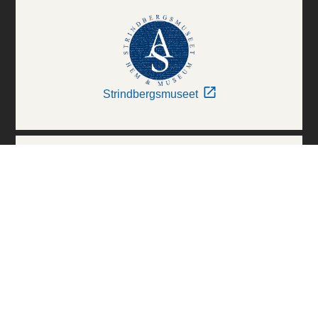
Strindbergsmuseet
Thielska Galleriet