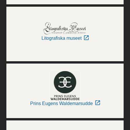
Litografiska museet
Prins Eugens Waldemarsudde