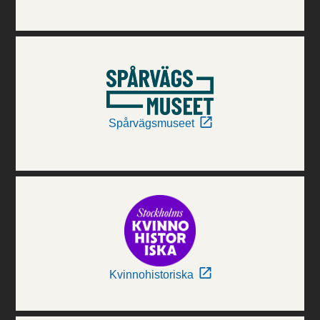
Spårvägsmuseet
Kvinnohistoriska