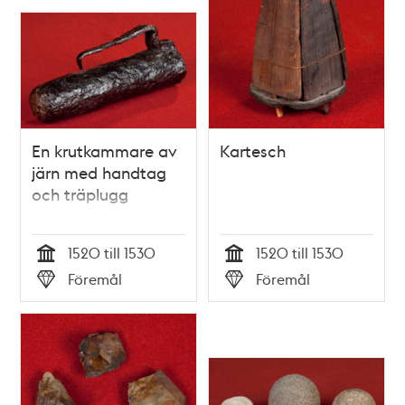
En krutkammare av
Kartesch
järn med handtag
och träplugg
1520 till 1530
1520 till 1530
Tid
Tid
Föremål
Föremål
Typ
Typ