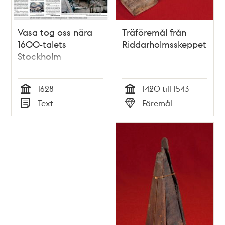
Vasa tog oss nära
Träföremål från
1600-talets
Riddarholmsskeppet
Stockholm
1628
1420 till 1543
Tid
Tid
Text
Föremål
Typ
Typ