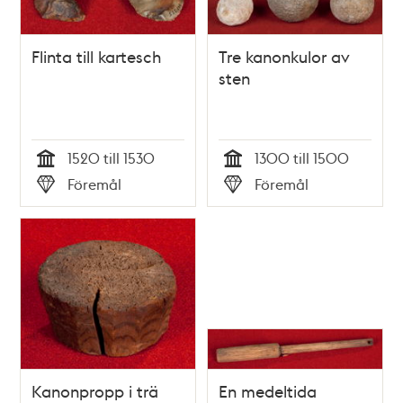
Flinta till kartesch
Tre kanonkulor av
sten
1520 till 1530
1300 till 1500
Tid
Tid
Föremål
Föremål
Typ
Typ
Kanonpropp i trä
En medeltida