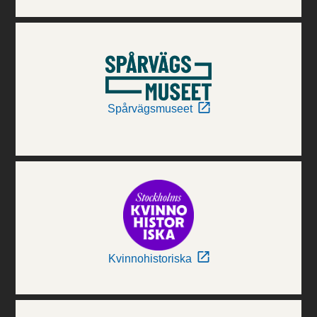
Spårvägsmuseet
Kvinnohistoriska