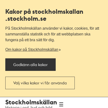
Kakor på stockholmskallan
.stockholm.se
På Stockholmskällan använder vi kakor, cookies, för att
sammanställa statistik och för att webbplatsen ska
fungera på ett bra sätt för dig.
Om kakor på Stockholmskällan
Godkänn alla kakor
Välj vilka kakor vi får använda
Till
Till
Stockholmskällan
navigationen
huvudinnehållet
Historia i ord, ljud och bild