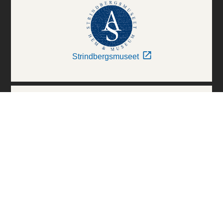
Strindbergsmuseet
Thielska Galleriet