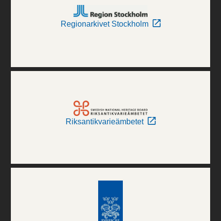
Regionarkivet Stockholm
Riksantikvarieämbetet