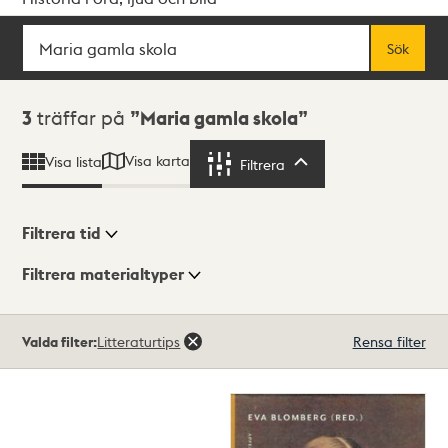
Sök
Fritextsök
Sök
Sökresultat
3
träffar på
Maria gamla skola
Visa karta
Visa lista
Filtrera
Filtrera
Filtrera tid
Filtrera materialtyper
Visningsläge
Totalt
Valda filter:
Litteraturtips
Rensa filter
3
träffar
Lista
Karta