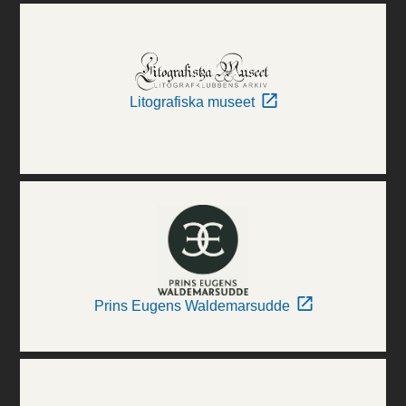
Litografiska museet
Prins Eugens Waldemarsudde