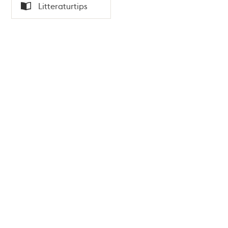
Tid
Litteraturtips
Typ