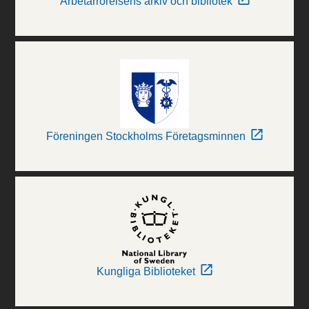
Arbetarrörelsens arkiv och bibliotek
Föreningen Stockholms Företagsminnen
Kungliga Biblioteket