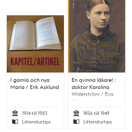
I gamla och nya
En qvinna läkare! :
Maria / Erik Asklund
doktor Karolina
Widerström / Eva
Blomberg (red.)
1914 till 1923
1856 till 1949
Tid
Tid
Litteraturtips
Litteraturtips
Typ
Typ