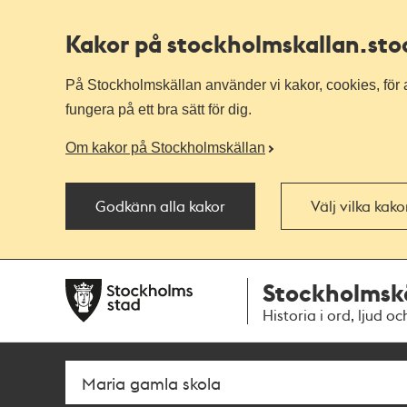
Kakor på stockholmskallan
.st
På Stockholmskällan använder vi kakor, cookies, för a
fungera på ett bra sätt för dig.
Om kakor på Stockholmskällan
Godkänn alla kakor
Välj vilka kak
Till
Till
Stockholmsk
navigationen
huvudinnehållet
Historia i ord, ljud oc
Sök
Fritextsök