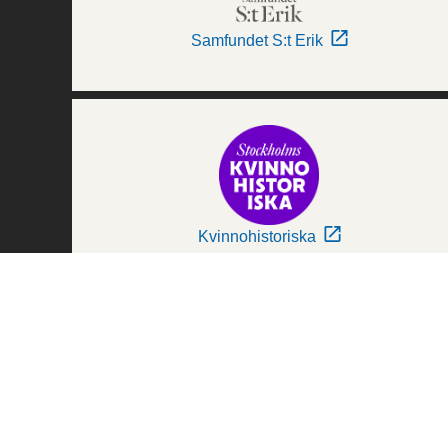
Samfundet S:t Erik
Kvinnohistoriska
Världskulturmuseerna