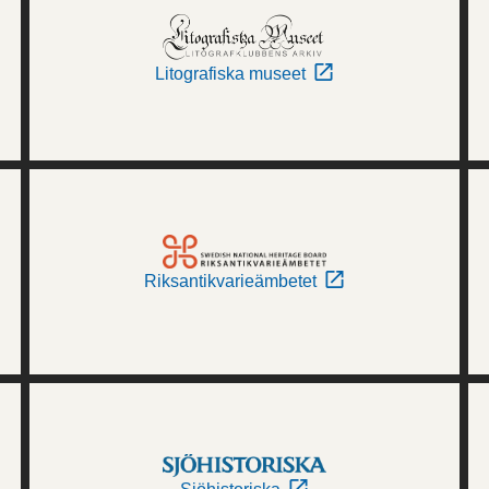
Litografiska museet
Riksantikvarieämbetet