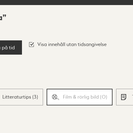
a
Visa innehåll utan tidsangivelse
a på tid
Litteraturtips
(
3
)
Film & rörlig bild
(
0
)