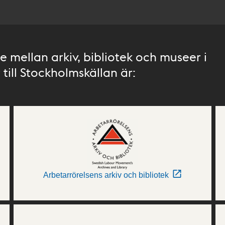
 mellan arkiv, bibliotek och museer i
till Stockholmskällan är:
Arbetarrörelsens arkiv och bibliotek