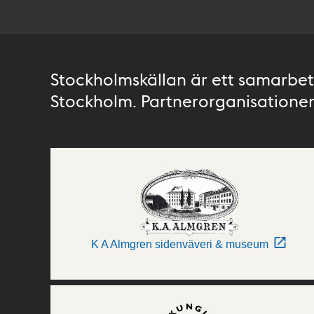
Stockholmskällan är ett samarbete
Stockholm. Partnerorganisationer 
K A Almgren sidenväveri & museum