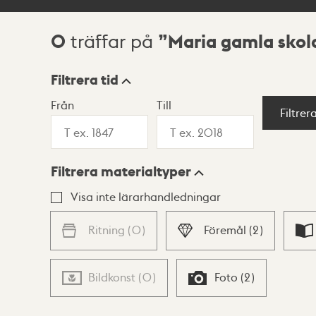
0
Maria gamla skol
träffar på
Sökresultat
Filtrera tid
Från
Till
Visningsläge
Filtrer
Filtrera materialtyper
Lista
Karta
Visa inte lärarhandledningar
Ritning
(
0
)
Föremål
(
2
)
Bildkonst
(
0
)
Foto
(
2
)