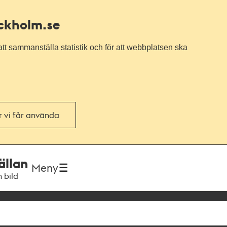
ockholm.se
tt sammanställa statistik och för att webbplatsen ska
or vi får använda
ällan
Meny
h bild