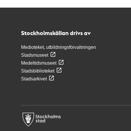
Kontakt
Stockholmskällan
Stockholmskällan drivs av
Medioteket, utbildningsförvaltningen
Stadsmuseet
Medeltidsmuseet
Stadsbiblioteket
Stadsarkivet