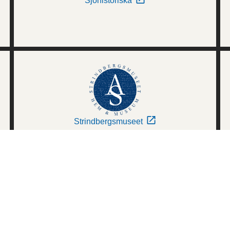
Sjöhistoriska
Strindbergsmuseet