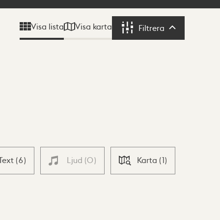
Visa karta
Visa lista
Filtrera
Filtrera
Text
(
6
)
Ljud
(
0
)
Karta
(
1
)