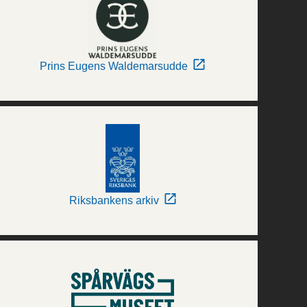
Prins Eugens Waldemarsudde
Riksbankens arkiv