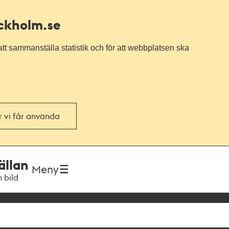
ockholm.se
tt sammanställa statistik och för att webbplatsen ska
or vi får använda
ällan
Meny
h bild