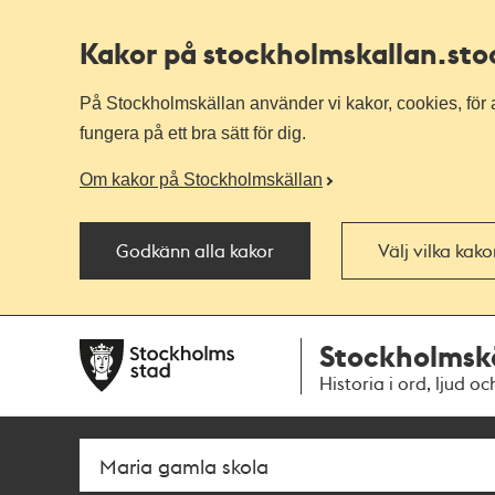
Kakor på stockholmskallan
.st
På Stockholmskällan använder vi kakor, cookies, för a
fungera på ett bra sätt för dig.
Om kakor på Stockholmskällan
Godkänn alla kakor
Välj vilka kak
Till
Till
Stockholmsk
navigationen
huvudinnehållet
Historia i ord, ljud oc
Sök
Fritextsök