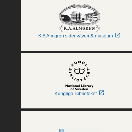
K A Almgren sidenväveri & museum
Kungliga Biblioteket