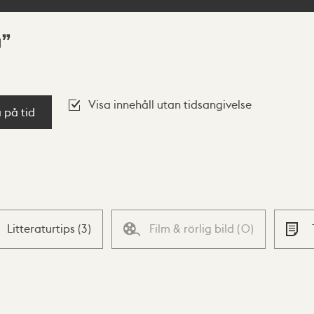
a
Visa innehåll utan tidsangivelse
a på tid
Litteraturtips
(
3
)
Film & rörlig bild
(
0
)