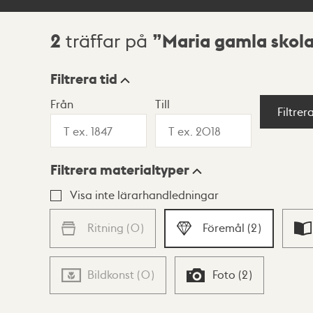
2
Maria gamla skol
träffar på
Sökresultat
Filtrera tid
Från
Till
Visningsläge
Filtrer
Filtrera materialtyper
Lista
Karta
Visa inte lärarhandledningar
Ritning
(
0
)
Föremål
(
2
)
Bildkonst
(
0
)
Foto
(
2
)