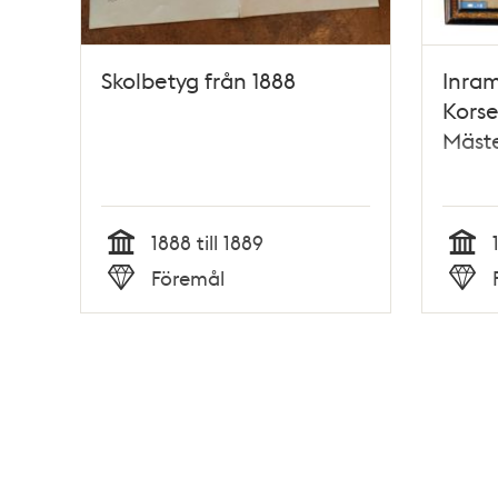
Skolbetyg från 1888
Inram
Korse
Mäst
1888 till 1889
Tid
Tid
Föremål
Typ
Typ