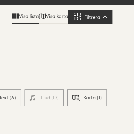
Visa karta
Visa lista
Filtrera
Filtrera
Text
(
6
)
Ljud
(
0
)
Karta
(
1
)