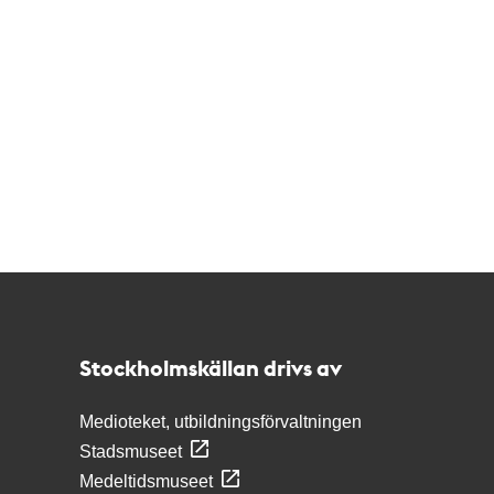
Kontakt
Stockholmskällan
Stockholmskällan drivs av
Medioteket, utbildningsförvaltningen
Stadsmuseet
Medeltidsmuseet