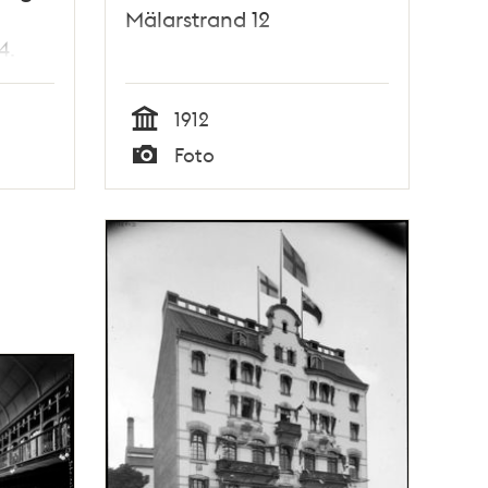
Mälarstrand 12
4.
1912
Tid
Foto
Typ