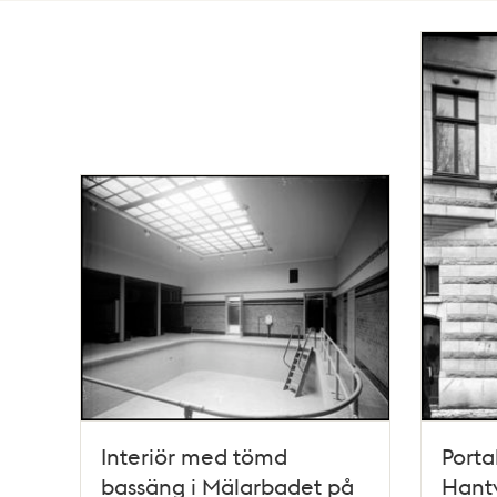
Totalt
10
träffar
Interiör med tömd
Porta
bassäng i Mälarbadet på
Hantv