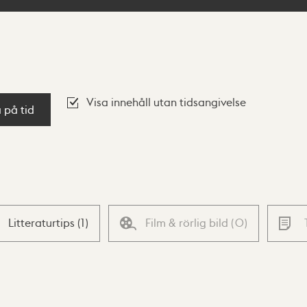
Visa innehåll utan tidsangivelse
a på tid
Litteraturtips
(
1
)
Film & rörlig bild
(
0
)