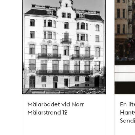
Mälarbadet vid Norr
En li
Mälarstrand 12
Hantv
Sand