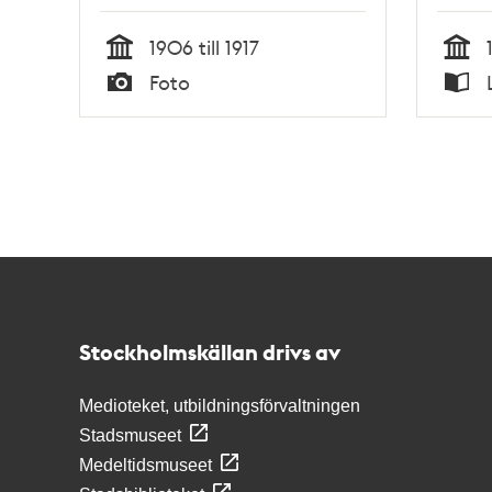
1906 till 1917
Tid
Tid
Foto
Typ
Typ
Kontakt
Stockholmskällan
Stockholmskällan drivs av
Medioteket, utbildningsförvaltningen
Stadsmuseet
Medeltidsmuseet