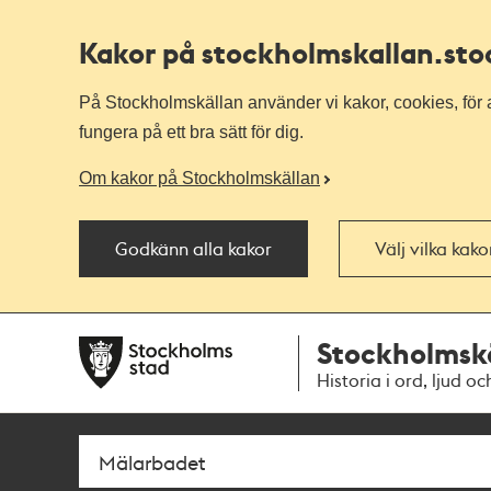
Kakor på stockholmskallan
.st
På Stockholmskällan använder vi kakor, cookies, för a
fungera på ett bra sätt för dig.
Om kakor på Stockholmskällan
Godkänn alla kakor
Välj vilka kak
Till
Till
Stockholmsk
navigationen
huvudinnehållet
Historia i ord, ljud oc
Sök
Fritextsök