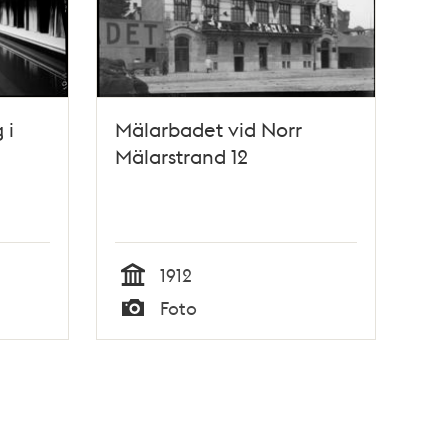
 i
Mälarbadet vid Norr
Mälarstrand 12
1912
Tid
Foto
Typ