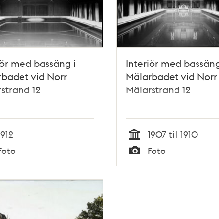
iör med bassäng i
Interiör med bassäng
badet vid Norr
Mälarbadet vid Norr
strand 12
Mälarstrand 12
1912
1907 till 1910
Tid
Foto
Foto
Typ