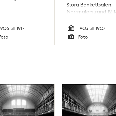
Stora Bankettsalen,
Norrmälarstrand 12-1
1906 till 1917
1903 till 1907
Tid
Foto
Foto
Typ