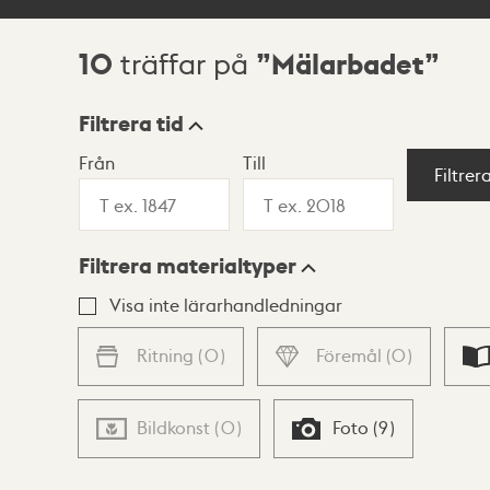
10
Mälarbadet
träffar på
Sökresultat
Filtrera tid
Från
Till
Visningsläge
Filtrer
Filtrera materialtyper
Lista
Karta
Visa inte lärarhandledningar
Ritning
(
0
)
Föremål
(
0
)
Bildkonst
(
0
)
Foto
(
9
)