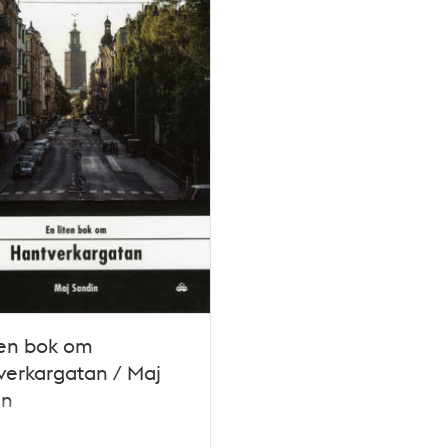
ten bok om
erkargatan / Maj
in