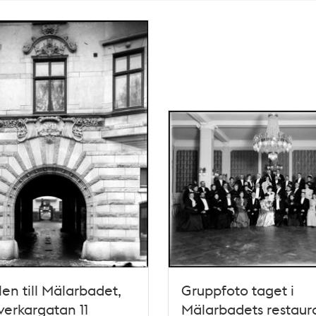
len till Mälarbadet,
Gruppfoto taget i
erkargatan 11
Mälarbadets restaur