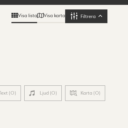
Visa karta
Visa lista
Filtrera
Filtrera
Text
(
0
)
Ljud
(
0
)
Karta
(
0
)