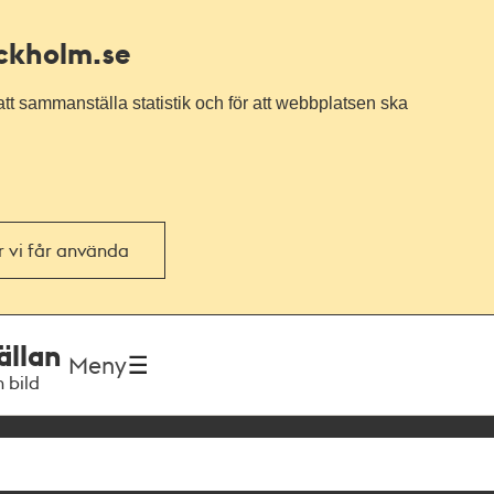
ockholm.se
tt sammanställa statistik och för att webbplatsen ska
or vi får använda
ällan
Meny
h bild