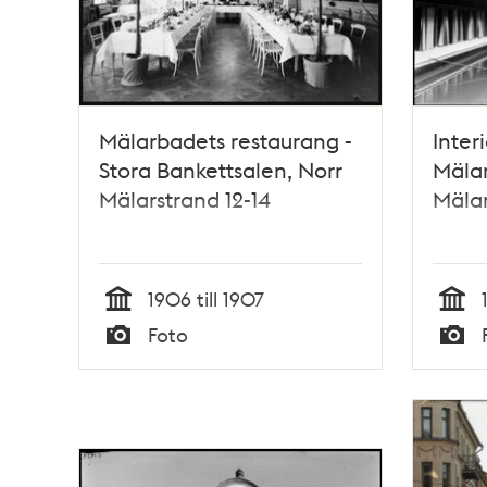
Mälarbadets restaurang -
Inter
Stora Bankettsalen, Norr
Mälar
Mälarstrand 12-14
Mälar
1906 till 1907
Tid
Tid
Foto
Typ
Typ