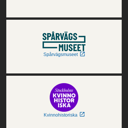
Spårvägsmuseet
Kvinnohistoriska