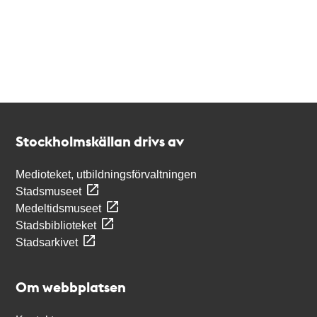
Kontakt
Stockholmskällan
Stockholmskällan drivs av
Medioteket, utbildningsförvaltningen
Stadsmuseet
Medeltidsmuseet
Stadsbiblioteket
Stadsarkivet
Om webbplatsen