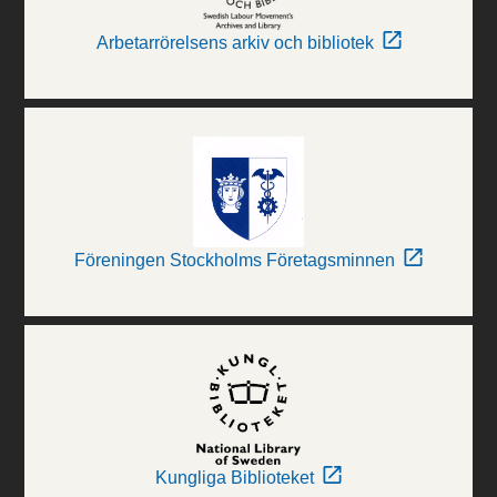
Arbetarrörelsens arkiv och bibliotek
Föreningen Stockholms Företagsminnen
Kungliga Biblioteket