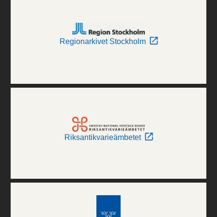
Regionarkivet Stockholm
Riksantikvarieämbetet