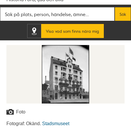
Fritextsök
Sök
Visa vad som finns nära mig
Foto
Fotograf: Okänd.
Stadsmuseet