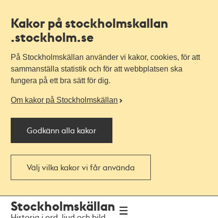
Kakor på stockholmskallan
.stockholm.se
På Stockholmskällan använder vi kakor, cookies, för att
sammanställa statistik och för att webbplatsen ska
fungera på ett bra sätt för dig.
Om kakor på Stockholmskällan
Godkänn alla kakor
Välj vilka kakor vi får använda
Till
Till
Stockholmskällan
navigationen
huvudinnehållet
Historia i ord, ljud och bild