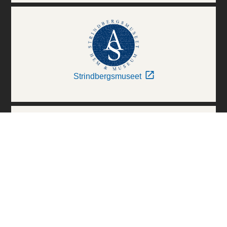
Strindbergsmuseet
Thielska Galleriet