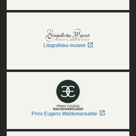
Litografiska museet
Prins Eugens Waldemarsudde