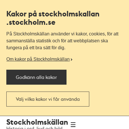
Kakor på stockholmskallan
.stockholm.se
På Stockholmskällan använder vi kakor, cookies, för att
sammanställa statistik och för att webbplatsen ska
fungera på ett bra sätt för dig.
Om kakor på Stockholmskällan
Godkänn alla kakor
Välj vilka kakor vi får använda
Till
Till
Stockholmskällan
navigationen
huvudinnehållet
Historia i ord, ljud och bild