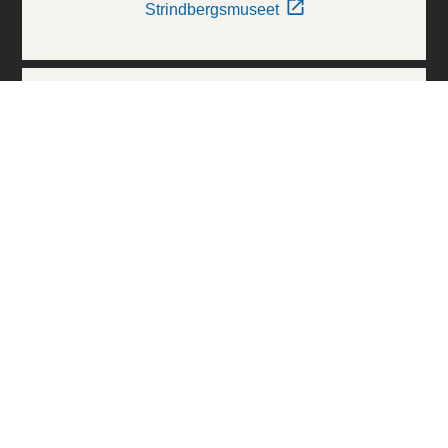
Strindbergsmuseet
Thielska Galleriet
Världskulturmuseerna