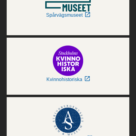
Spårvägsmuseet
Kvinnohistoriska