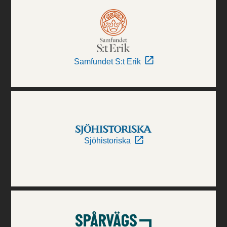
Samfundet S:t Erik
Sjöhistoriska