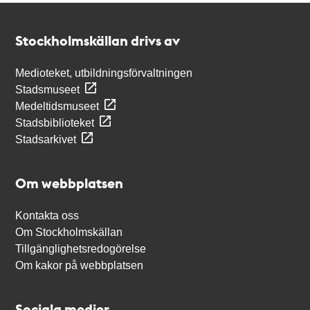
Kontakt
Stockholmskällan
Stockholmskällan drivs av
Medioteket, utbildningsförvaltningen
Stadsmuseet
Medeltidsmuseet
Stadsbiblioteket
Stadsarkivet
Om webbplatsen
Kontakta oss
Om Stockholmskällan
Tillgänglighetsredogörelse
Om kakor på webbplatsen
Sociala medier