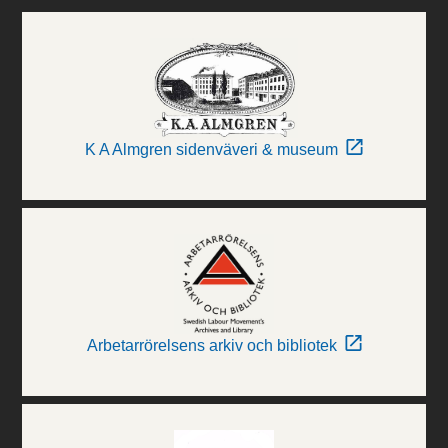
K A Almgren sidenväveri & museum
Arbetarrörelsens arkiv och bibliotek