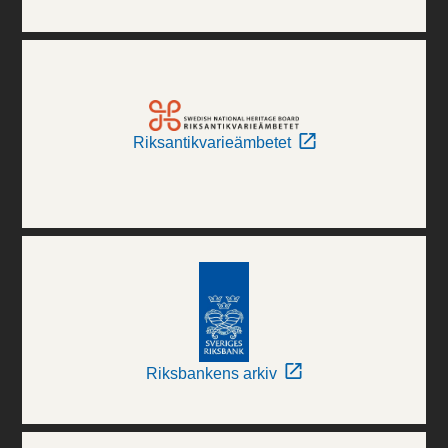
Riksantikvarieämbetet
Riksbankens arkiv