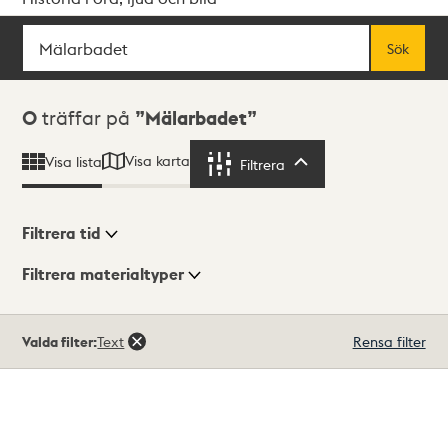
Sök
Fritextsök
Sök
Sökresultat
0
träffar på
Mälarbadet
Visa karta
Visa lista
Filtrera
Filtrera
Filtrera tid
Filtrera materialtyper
Visningsläge
Totalt
Valda filter:
Text
Rensa filter
0
träffar
Lista
Karta