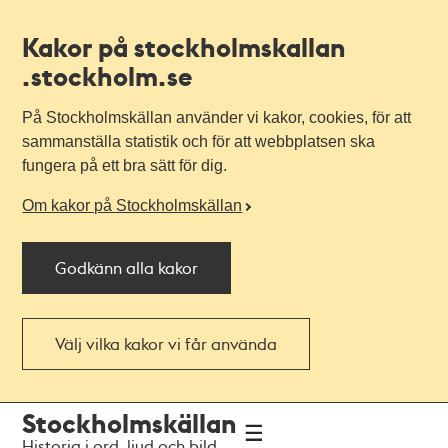
Kakor på stockholmskallan
.stockholm.se
På Stockholmskällan använder vi kakor, cookies, för att
sammanställa statistik och för att webbplatsen ska
fungera på ett bra sätt för dig.
Om kakor på Stockholmskällan
Godkänn alla kakor
Välj vilka kakor vi får använda
Till
Till
Stockholmskällan
navigationen
huvudinnehållet
Historia i ord, ljud och bild