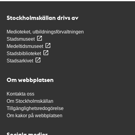
Kontakt
Stockholmskällan
Stockholmskällan drivs av
Medioteket, utbildningsförvaltningen
Stadsmuseet
Medeltidsmuseet
Stadsbiblioteket
Stadsarkivet
Om webbplatsen
Kontakta oss
Om Stockholmskällan
Tillgänglighetsredogörelse
Om kakor på webbplatsen
Sociala medier