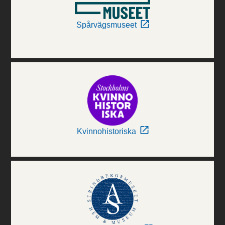
Spårvägsmuseet
Kvinnohistoriska