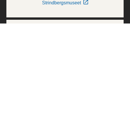
Strindbergsmuseet
Thielska Galleriet
Världskulturmuseerna