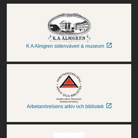
K A Almgren sidenväveri & museum
Arbetarrörelsens arkiv och bibliotek