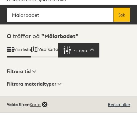
Sök
Fritextsök
Sök
Sökresultat
0
träffar på
Mälarbadet
Visa karta
Visa lista
Filtrera
Filtrera
Filtrera tid
Filtrera materialtyper
Visningsläge
Totalt
Valda filter:
Karta
Rensa filter
0
träffar
Lista
Karta