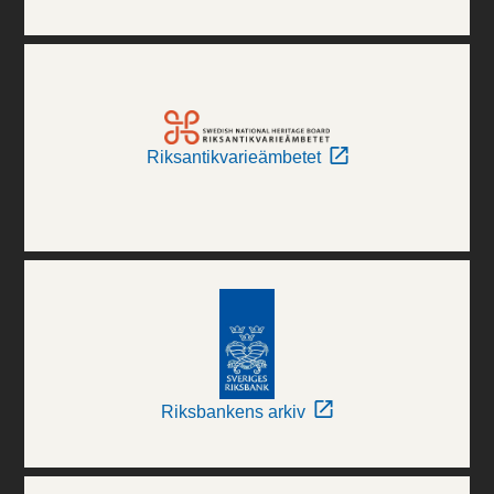
Riksantikvarieämbetet
Riksbankens arkiv