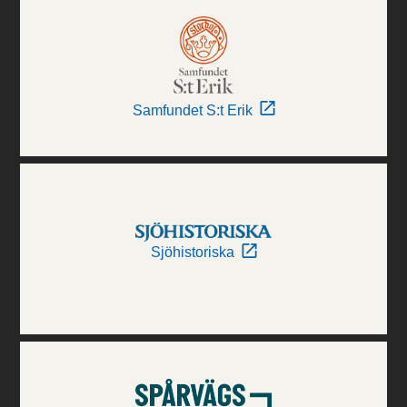
Samfundet S:t Erik
Sjöhistoriska