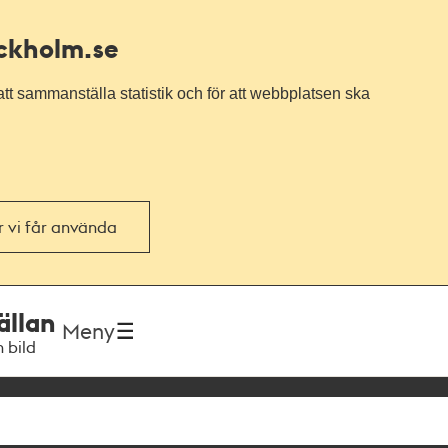
ockholm.se
tt sammanställa statistik och för att webbplatsen ska
or vi får använda
ällan
Meny
h bild