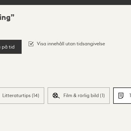
ing
Visa innehåll utan tidsangivelse
a på tid
Litteraturtips
(
14
)
Film & rörlig bild
(
1
)