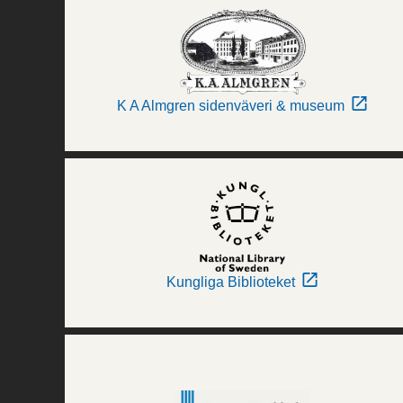
K A Almgren sidenväveri & museum
Kungliga Biblioteket