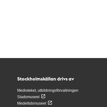
Kontakt
Stockholmskällan
Stockholmskällan drivs av
Medioteket, utbildningsförvaltningen
Stadsmuseet
Medeltidsmuseet