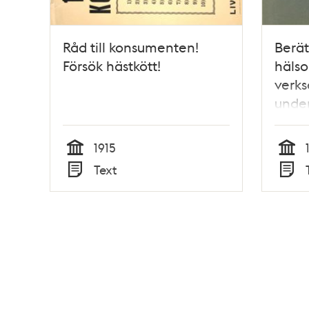
Råd till konsumenten!
Berät
Försök hästkött!
hälso
verks
unde
Herrl
Hälso
1915
Tid
Tid
Text
Typ
Typ