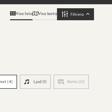
Visa karta
Visa lista
Filtrera
Filtrera
Text
(
4
)
Ljud
(
1
)
Karta
(
0
)