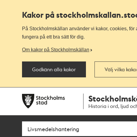
Kakor på stockholmskallan
.st
På Stockholmskällan använder vi kakor, cookies, för a
fungera på ett bra sätt för dig.
Om kakor på Stockholmskällan
Godkänn alla kakor
Välj vilka kak
Till
Till
Stockholmsk
navigationen
huvudinnehållet
Historia i ord, ljud oc
Sök
Fritextsök