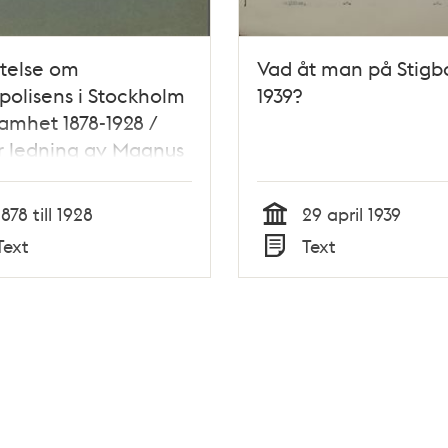
telse om
Vad åt man på Stigb
polisens i Stockholm
1939?
amhet 1878-1928 /
r ledning av Magnus
in ; utarbetad av
polisens personal
1878 till 1928
29 april 1939
Tid
Text
Text
Typ