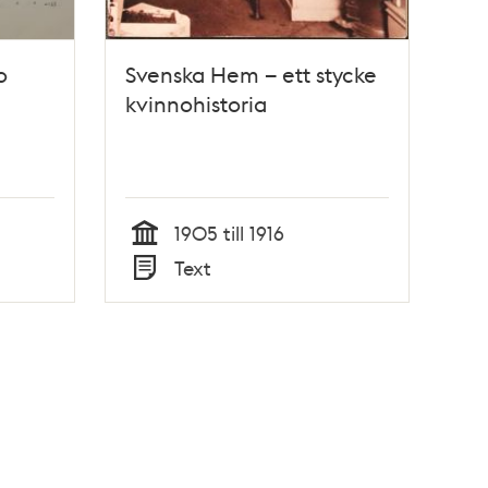
o
Svenska Hem – ett stycke
kvinnohistoria
1905 till 1916
Tid
Text
Typ