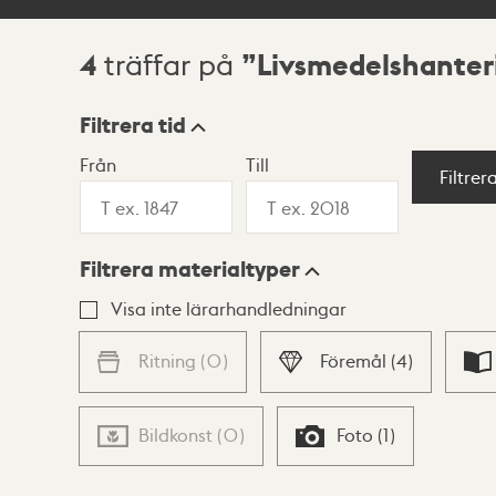
4
Livsmedelshanter
träffar på
Sökresultat
Filtrera tid
Från
Till
Visningsläge
Filtrer
Filtrera materialtyper
Lista
Karta
Visa inte lärarhandledningar
Ritning
(
0
)
Föremål
(
4
)
Bildkonst
(
0
)
Foto
(
1
)