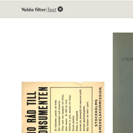
Totalt
Valda filter:
Text
4
träffar