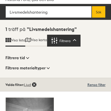
Sök
Fritextsök
Sök
Sökresultat
1
träff på
Livsmedelshantering
Visa karta
Visa lista
Filtrera
Filtrera
Filtrera tid
Filtrera materialtyper
Visningsläge
Totalt
Valda filter:
Ljud
Rensa filter
1
träffar
Lista
Karta