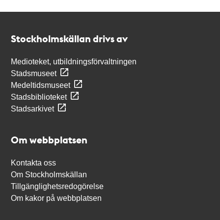
Kontakt
Stockholmskällan
Stockholmskällan drivs av
Medioteket, utbildningsförvaltningen
Stadsmuseet
Medeltidsmuseet
Stadsbiblioteket
Stadsarkivet
Om webbplatsen
Kontakta oss
Om Stockholmskällan
Tillgänglighetsredogörelse
Om kakor på webbplatsen