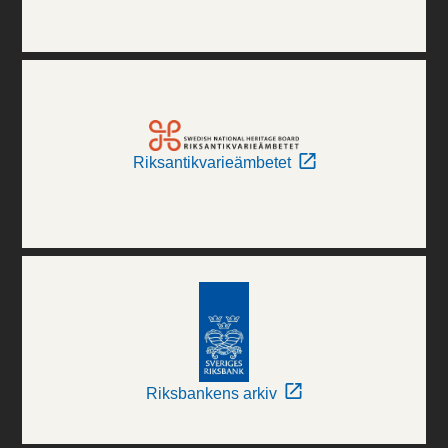
Riksantikvarieämbetet
Riksbankens arkiv