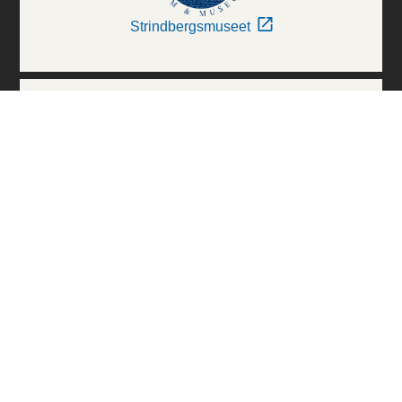
Strindbergsmuseet
Thielska Galleriet
Världskulturmuseerna