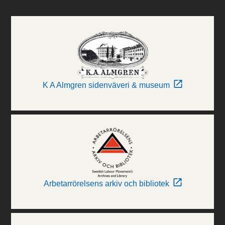
K A Almgren sidenväveri & museum
Arbetarrörelsens arkiv och bibliotek