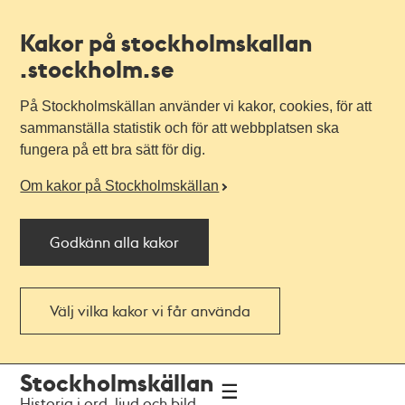
Kakor på stockholmskallan
.stockholm.se
På Stockholmskällan använder vi kakor, cookies, för att
sammanställa statistik och för att webbplatsen ska
fungera på ett bra sätt för dig.
Om kakor på Stockholmskällan
Godkänn alla kakor
Välj vilka kakor vi får använda
Till
Till
Stockholmskällan
navigationen
huvudinnehållet
Historia i ord, ljud och bild