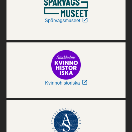
Spårvägsmuseet
Kvinnohistoriska