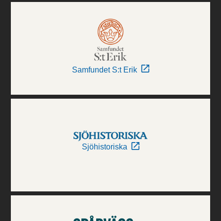
Samfundet S:t Erik
Sjöhistoriska