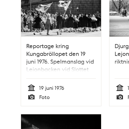
Reportage kring
Djurg
Kungabröllopet den 19
Lejon
juni 1976. Spelmanslag vid
riktn
Lejonbacken vid Slottet
19 juni 1976
Tid
Tid
Foto
Typ
Typ