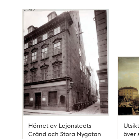
Totalt
172
träffar
Hörnet av Lejonstedts
Utsik
Gränd och Stora Nygatan
över 