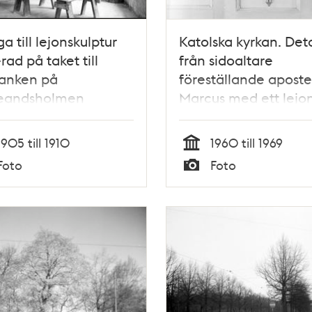
ga till lejonskulptur
Katolska kyrkan. Deta
rad på taket till
från sidoaltare
banken på
föreställande aposte
eandsholmen
Marcus med ett lejo
1905 till 1910
1960 till 1969
Tid
Foto
Foto
Typ