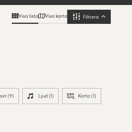
Visa karta
Visa lista
Filtrera
Filtrera
Text
(
9
)
Ljud
(
1
)
Karta
(
1
)