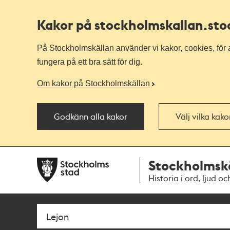
Kakor på stockholmskallan
.st
På Stockholmskällan använder vi kakor, cookies, för a
fungera på ett bra sätt för dig.
Om kakor på Stockholmskällan
Godkänn alla kakor
Välj vilka kak
Till
Till
Stockholmsk
navigationen
huvudinnehållet
Historia i ord, ljud oc
Sök
Fritextsök