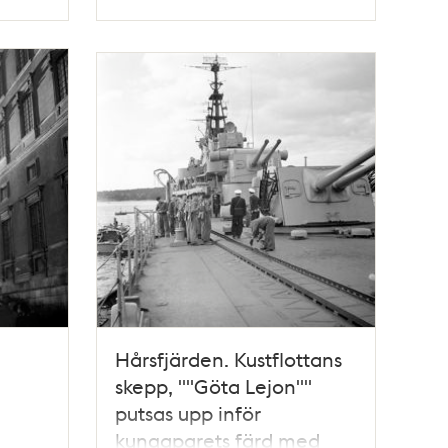
Typ
Hårsfjärden. Kustflottans
skepp, ""Göta Lejon""
putsas upp inför
kungaparets färd med