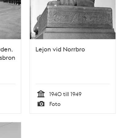
rden.
Lejon vid Norrbro
dsbron
1940 till 1949
Tid
Foto
Typ