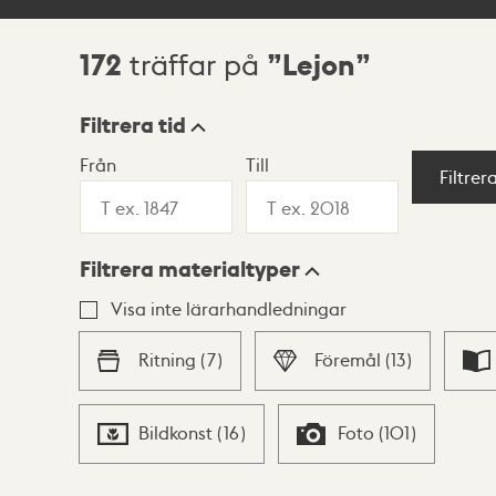
172
Lejon
träffar på
Sökresultat
Filtrera tid
Från
Till
Visningsläge
Filtrer
Filtrera materialtyper
Lista
Karta
Visa inte lärarhandledningar
Ritning
(
7
)
Föremål
(
13
)
Bildkonst
(
16
)
Foto
(
101
)