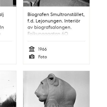
lj
Biografen Smultronstället,
f.d. Lejonungen. Interiör
ln
av biografsalongen.
n
Folkungagatan 60
1966
Tid
Foto
Typ