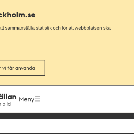
ockholm.se
tt sammanställa statistik och för att webbplatsen ska
or vi får använda
ällan
Meny
h bild