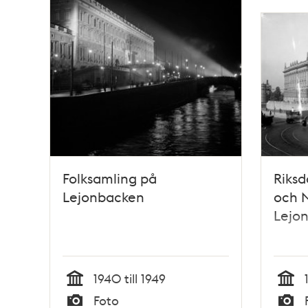
Folksamling på
Riksd
Lejonbacken
och N
Lejo
1940 till 1949
Tid
Tid
Foto