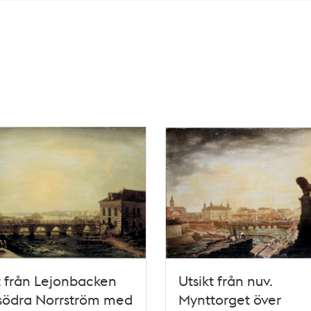
t från Lejonbacken
Utsikt från nuv.
södra Norrström med
Mynttorget över