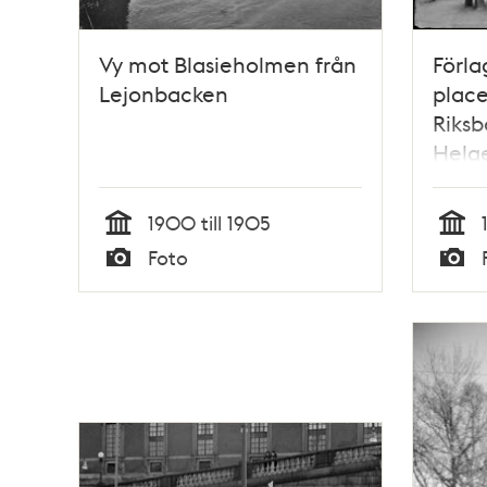
Vy mot Blasieholmen från
Förla
Lejonbacken
place
Riks
Helg
1900 till 1905
Tid
Tid
Foto
Typ
Typ