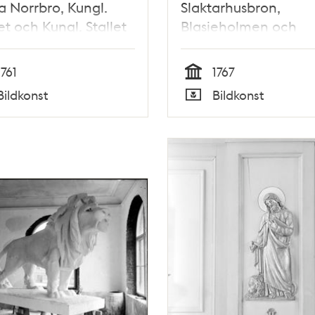
 Norrbro, Kungl.
Slaktarhusbron,
t och Kungl. Stallet
Blasieholmen och
Lejonbacken
1761
1767
Tid
Bildkonst
Bildkonst
Typ