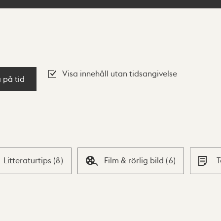
Visa innehåll utan tidsangivelse
a på tid
Litteraturtips
(
8
)
Film & rörlig bild
(
6
)