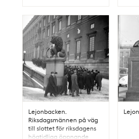
Typ
Typ
Lejonbacken.
Lejon
Riksdagsmännen på väg
till slottet för riksdagens
högtidliga öppnande