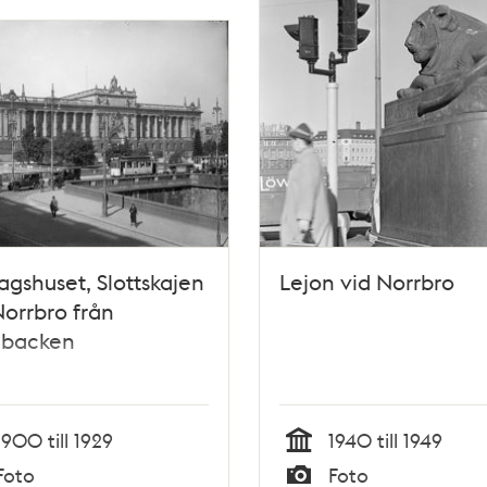
agshuset, Slottskajen
Lejon vid Norrbro
orrbro från
nbacken
1900 till 1929
1940 till 1949
Tid
Foto
Foto