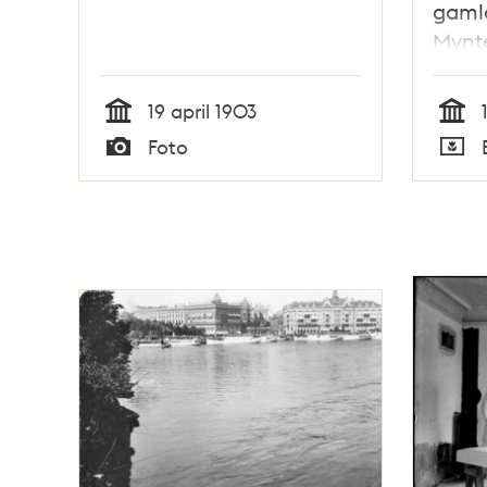
gamla
Mynte
19 april 1903
Tid
Tid
Foto
Typ
Typ