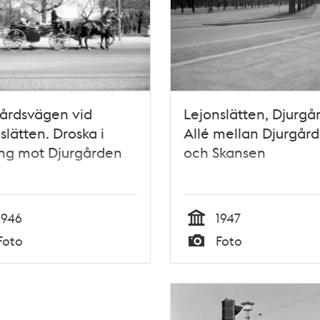
årdsvägen vid
Lejonslätten, Djurgå
slätten. Droska i
Allé mellan Djurgår
ing mot Djurgården
och Skansen
1946
1947
Tid
Foto
Foto
Typ