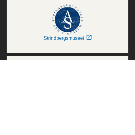
Strindbergsmuseet
Thielska Galleriet