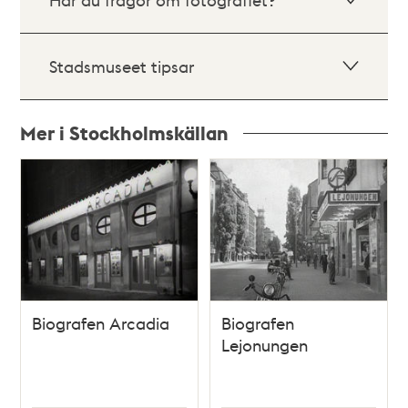
Stadsmuseet tipsar
Mer i Stockholmskällan
Relaterade
poster
och
teman
Biografen Arcadia
Biografen
Lejonungen