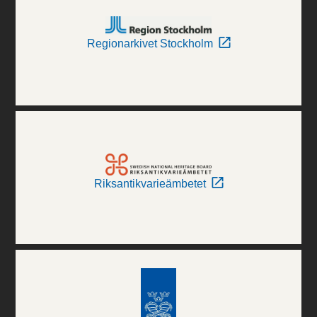
Regionarkivet Stockholm
Riksantikvarieämbetet