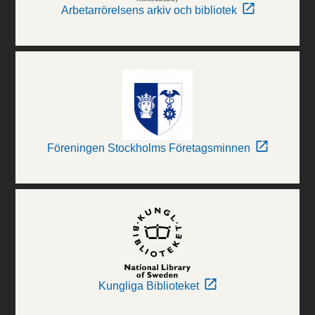
Arbetarrörelsens arkiv och bibliotek
Föreningen Stockholms Företagsminnen
Kungliga Biblioteket