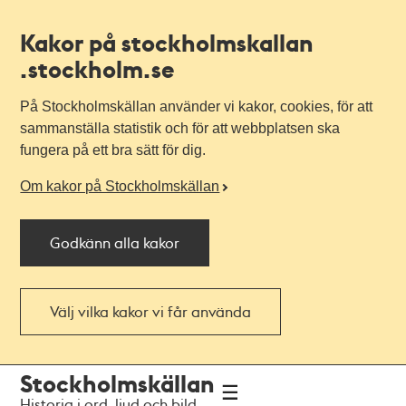
Kakor på stockholmskallan
.stockholm.se
På Stockholmskällan använder vi kakor, cookies, för att
sammanställa statistik och för att webbplatsen ska
fungera på ett bra sätt för dig.
Om kakor på Stockholmskällan
Godkänn alla kakor
Välj vilka kakor vi får använda
Till
Till
Stockholmskällan
navigationen
huvudinnehållet
Historia i ord, ljud och bild