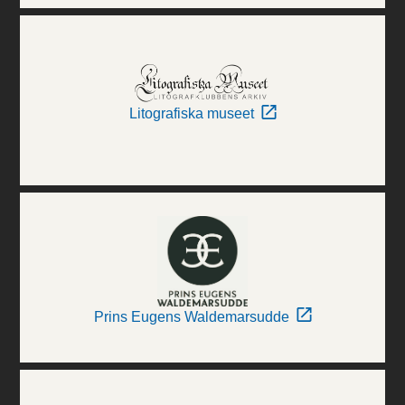
Litografiska museet
Prins Eugens Waldemarsudde