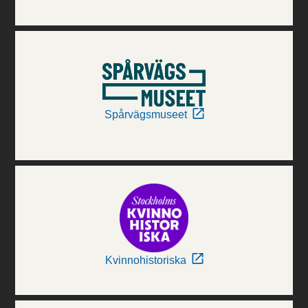
Spårvägsmuseet
Kvinnohistoriska