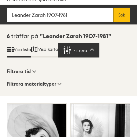
Sök
Fritextsök
Sök
Sökresultat
6
träffar på
Leander Zarah 1907-1981
Visa karta
Visa lista
Filtrera
Filtrera
Filtrera tid
Filtrera materialtyper
Visningsläge
Totalt
6
träffar
Lista
Karta