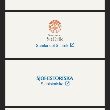
Samfundet S:t Erik
Sjöhistoriska