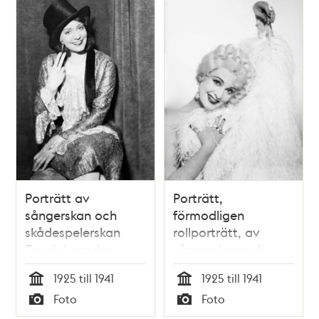
Porträtt av
Porträtt,
sångerskan och
förmodligen
skådespelerskan
rollporträtt, av
Zarah Leander,
sångerskan och
iklädd hög hatt
skådespelerskan
1925 till 1941
1925 till 1941
Zarah Leander med
Tid
Tid
Foto
Foto
vit peruk och
Typ
Typ
svandunsboa