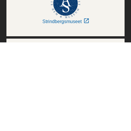
Strindbergsmuseet
Thielska Galleriet
Världskulturmuseerna