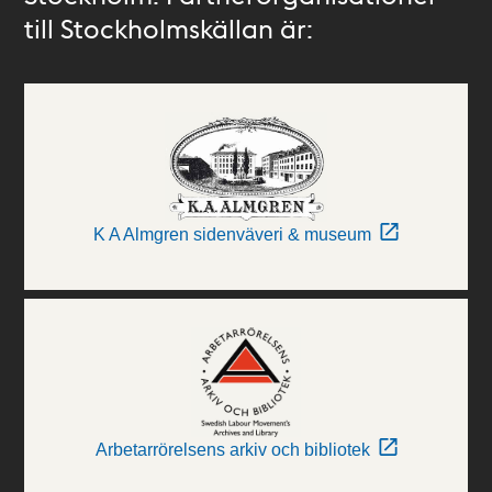
till Stockholmskällan är:
K A Almgren sidenväveri & museum
Arbetarrörelsens arkiv och bibliotek