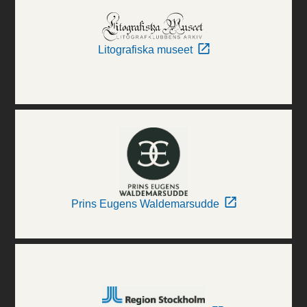
Litografiska museet
Prins Eugens Waldemarsudde