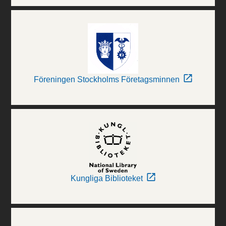
Föreningen Stockholms Företagsminnen
Kungliga Biblioteket