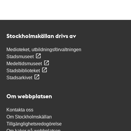
Kontakt
Stockholmskällan
Stockholmskällan drivs av
Medioteket, utbildningsförvaltningen
Stadsmuseet
Medeltidsmuseet
Stadsbiblioteket
Stadsarkivet
Om webbplatsen
Kontakta oss
Om Stockholmskällan
Tillgänglighetsredogörelse
Om kakor på webbplatsen