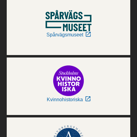
Spårvägsmuseet
Kvinnohistoriska