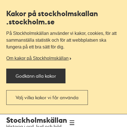
Kakor på stockholmskallan
.stockholm.se
På Stockholmskällan använder vi kakor, cookies, för att
sammanställa statistik och för att webbplatsen ska
fungera på ett bra sätt för dig.
Om kakor på Stockholmskällan
Godkänn alla kakor
Välj vilka kakor vi får använda
Till
Till
Stockholmskällan
navigationen
huvudinnehållet
Historia i ord, ljud och bild