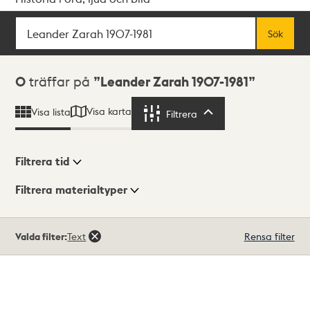
Sök
Fritextsök
Sök
Sökresultat
0
träffar på
Leander Zarah 1907-1981
Visa karta
Visa lista
Filtrera
Filtrera
Filtrera tid
Filtrera materialtyper
Visningsläge
Totalt
Valda filter:
Text
Rensa filter
0
träffar
Lista
Karta