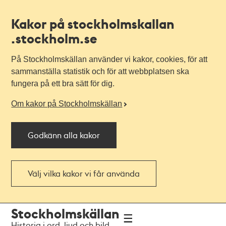
Kakor på stockholmskallan
.stockholm.se
På Stockholmskällan använder vi kakor, cookies, för att
sammanställa statistik och för att webbplatsen ska
fungera på ett bra sätt för dig.
Om kakor på Stockholmskällan
Godkänn alla kakor
Välj vilka kakor vi får använda
Till
Till
Stockholmskällan
navigationen
huvudinnehållet
Historia i ord, ljud och bild