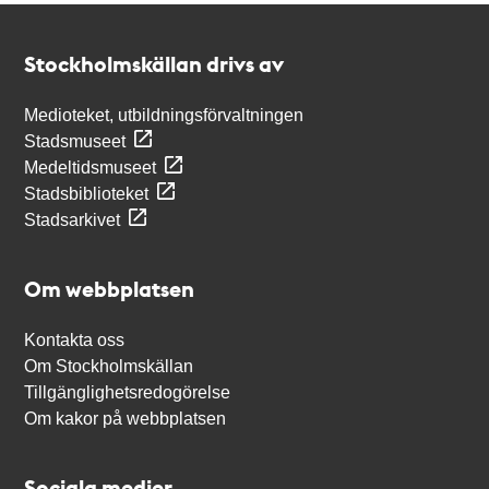
Kontakt
Stockholmskällan
Stockholmskällan drivs av
Medioteket, utbildningsförvaltningen
Stadsmuseet
Medeltidsmuseet
Stadsbiblioteket
Stadsarkivet
Om webbplatsen
Kontakta oss
Om Stockholmskällan
Tillgänglighetsredogörelse
Om kakor på webbplatsen
Sociala medier