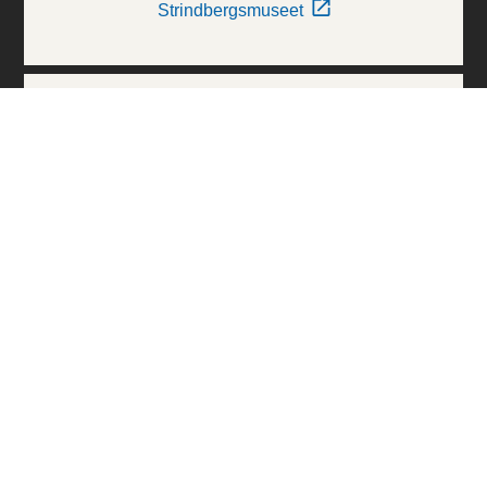
Strindbergsmuseet
Thielska Galleriet
Världskulturmuseerna