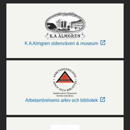
K A Almgren sidenväveri & museum
Arbetarrörelsens arkiv och bibliotek