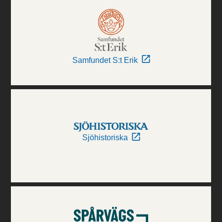
Samfundet S:t Erik
Sjöhistoriska