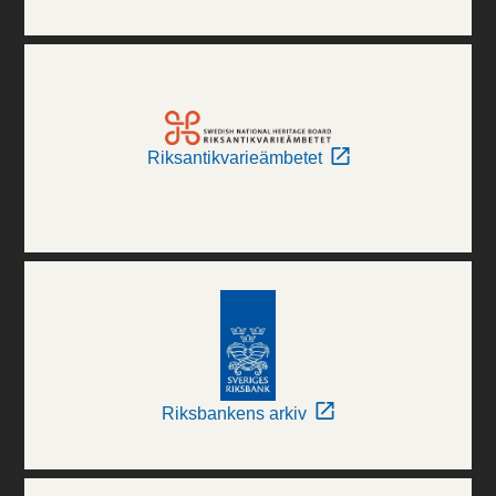
Riksantikvarieämbetet
Riksbankens arkiv