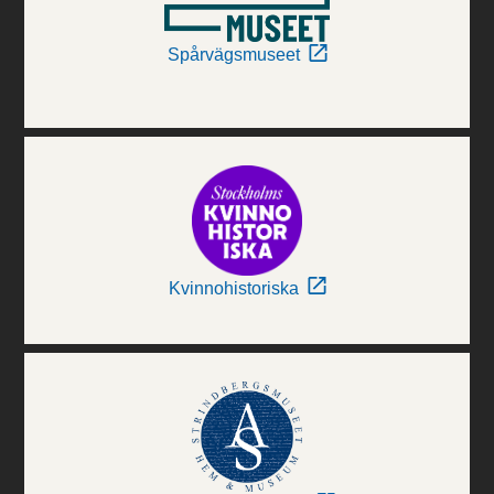
Spårvägsmuseet
Kvinnohistoriska